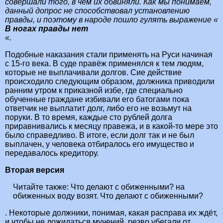
совершали того, в чём их обвиняли. Как мы понимаем,
данный допрос не способствовал установлению
правды, и поэтому в народе пошло гулять выражение «
В ногах правды нет
«.
Подобные наказания стали применять на Руси начиная
с 15-го века. В суде правёж применялся к тем людям,
которые не выплачивали долгов. Сие действие
происходило следующим образом, должника приводили
ранним утром к приказной избе, где специально
обученные граждане избивали его батогами пока
ответчик не выплатит долг, либо его не возьмут на
поруки. В то время, каждые сто рублей долга
приравнивались к месяцу правежа, и в какой-то мере это
было справедливо. В итоге, если долг так и не был
выплачен, у человека отбиралось его имущество и
передавалось кредитору.
Вторая версия
Читайте также:
Что делают с обиженными? на
обиженных воду возят. Что делают с обиженными?
. Некоторые должники, понимая, какая расправа их ждёт,
и чтобы не дожидаться мучений, резво убегали от