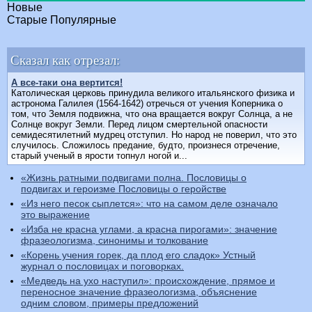
Новые
Старые
Популярные
Сказал как отрезал:
А все-таки она вертится!
Католическая церковь принудила великого итальянского физика и
астронома Галилея (1564-1642) отречься от учения Коперника о
том, что Земля подвижна, что она вращается вокруг Солнца, а не
Солнце вокруг Земли. Перед лицом смертельной опасности
семидесятилетний мудрец отступил. Но народ не поверил, что это
случилось. Сложилось предание, будто, произнеся отречение,
старый ученый в ярости топнул ногой и...
«Жизнь ратными подвигами полна. Пословицы о
подвигах и героизме Пословицы о геройстве
«Из него песок сыплется»: что на самом деле означало
это выражение
«Изба не красна углами, а красна пирогами»: значение
фразеологизма, синонимы и толкование
«Корень учения горек, да плод его сладок» Устный
журнал о пословицах и поговорках.
«Медведь на ухо наступил»: происхождение, прямое и
переносное значение фразеологизма, объяснение
одним словом, примеры предложений