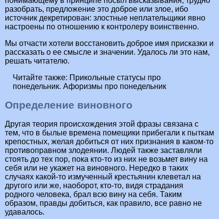
понимающему в принципе посыл высказывания, трудно
разобрать, предложение это доброе или злое, ибо
источник декретирован: злостные неплательщики явно
настроены по отношению к контролеру воинственно.
Мы отчасти хотели восстановить доброе имя присказки и
рассказать о ее смысле и значении. Удалось ли это нам,
решать читателю.
Читайте также:
Прикольные статусы про
понедельник. Афоризмы про понедельник
Определение виновного
Другая теория происхождения этой фразы связана с
тем, что в былые времена помещики прибегали к пыткам
крепостных, желая добиться от них признания в каком-то
противоправном злодеянии. Людей также заставляли
стоять до тех пор, пока кто-то из них не возьмет вину на
себя или не укажет на виновного. Нередко в таких
случаях какой-то измученный крестьянин клеветал на
другого или же, наоборот, кто-то, видя страдания
родного человека, брал всю вину на себя. Таким
образом, правды добиться, как правило, все равно не
удавалось.