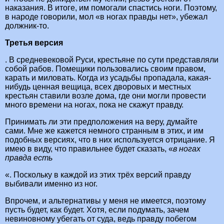
наказания. В итоге, им помогали спастись ноги. Поэтому,
в народе говорили, мол «в ногах правды нет», убежал
должник-то.
Третья версия
. В средневековой Руси, крестьяне по сути представляли
собой рабов. Помещики пользовались своим правом,
карать и миловать. Когда из усадьбы пропадала, какая-
нибудь ценная вещица, всех дворовых и местных
крестьян ставили возле дома, где они могли провести
много времени на ногах, пока не скажут правду.
Принимать ли эти предположения на веру, думайте
сами. Мне же кажется немного странным в этих, и им
подобных версиях, что в них используется отрицание. Я
имею в виду, что правильнее будет сказать, «
в ногах
правда есть
«. Поскольку в каждой из этих трёх версий правду
выбивали именно из ног.
Впрочем, и альтернативы у меня не имеется, поэтому
пусть будет, как будет. Хотя, если подумать, зачем
невиновному убегать от суда, ведь правду побегом