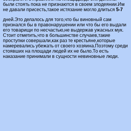
были стоять пока не признаются в своем злодеянии.Им
не давали присесть,такое истязание могло длиться
5-7
дней.Это делалось для того,что бы виновный сам
признался бы в правонарушении или что бы его выдали
его товарищи по несчастью,не выдержав ужасных мук.
Стоит отметить,что в большинстве случаев,такие
проступки совершали,как раз те крестьяне,которые
намеревались убежать от своего хозяина.Поэтому среди
стоявших на площади людей их не было.То есть
наказание принимали в сущности невиновные люди.