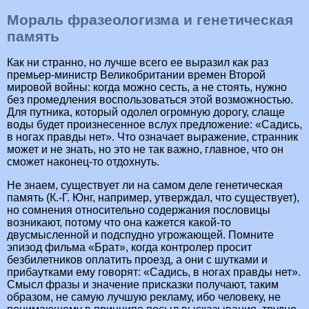
Мораль фразеологизма и генетическая
память
Как ни странно, но лучше всего ее выразил как раз
премьер-министр Великобритании времен Второй
мировой войны: когда можно сесть, а не стоять, нужно
без промедления воспользоваться этой возможностью.
Для путника, который одолел огромную дорогу, слаще
воды будет произнесенное вслух предложение: «Садись,
в ногах правды нет». Что означает выражение, странник
может и не знать, но это не так важно, главное, что он
сможет наконец-то отдохнуть.
Не знаем, существует ли на самом деле генетическая
память (К.-Г. Юнг, например, утверждал, что существует),
но сомнения относительно содержания пословицы
возникают, потому что она кажется какой-то
двусмысленной и подспудно угрожающей. Помните
эпизод фильма «Брат», когда контролер просит
безбилетников оплатить проезд, а они с шутками и
прибаутками ему говорят: «Садись, в ногах правды нет».
Смысл фразы и значение присказки получают, таким
образом, не самую лучшую рекламу, ибо человеку, не