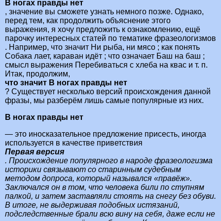
В ногах правды нет
, значение вы сможете узнать немного позже. Однако,
перед тем, как продолжить объяснение этого
выражения, я хочу предложить к ознакомлению, ещё
парочку интересных статей по тематике фразеологизмов
. Например, что значит Ни рыба, ни мясо ; как понять
Собака лает, караван идёт ; что означает Баш на баш ;
смысл выражения Перебиваться с хлеба на квас и т. п.
Итак, продолжим,
что значит В ногах правды нет
? Существует несколько версий происхождения данной
фразы, мы разберём лишь самые популярные из них.
В ногах правды нет
— это иносказательное предложение присесть, иногда
используется в качестве приветствия
Первая версия
. Происхождение популярного в народе фразеологизма
историки связывают со старинным судебным
методом допроса, который назывался «правёж».
Заключался он в том, что человека били по ступням
палкой, и затем заставляли стоять на снегу без обуви.
В итоге, не выдерживая подобных истязаний,
подследственные брали всю вину на себя, даже если не