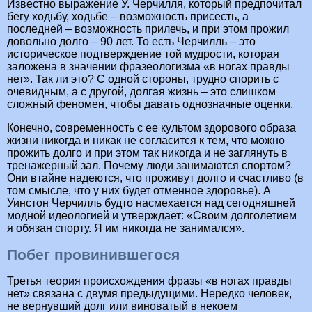
Известно выражение У. Черчилля, который предпочитал
бегу ходьбу, ходьбе – возможность присесть, а
последней – возможность прилечь, и при этом прожил
довольно долго – 90 лет. То есть Черчилль – это
историческое подтверждение той мудрости, которая
заложена в значении фразеологизма «в ногах правды
нет». Так ли это? С одной стороны, трудно спорить с
очевидным, а с другой, долгая жизнь – это слишком
сложный феномен, чтобы давать однозначные оценки.
Конечно, современность с ее культом здорового образа
жизни никогда и никак не согласится к тем, что можно
прожить долго и при этом так никогда и не заглянуть в
тренажерный зал. Почему люди занимаются спортом?
Они втайне надеются, что проживут долго и счастливо (в
том смысле, что у них будет отменное здоровье). А
Уинстон Черчилль будто насмехается над сегодняшней
модной идеологией и утверждает: «Своим долголетием
я обязан спорту. Я им никогда не занимался».
Побег провинившегося
Третья теория происхождения фразы «в ногах правды
нет» связана с двумя предыдущими. Нередко человек,
не вернувший долг или виноватый в некоем