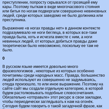
преступлении, попросту скрывался от грозящей ему
кары. Поэтому пыткам в виде многочасового стояния
или битья по ногам подвергали совершенно невиновных
людей, среди которых заведомо не было должника или
преступника.
Выражение «в ногах правды нет» в данном контексте
подразумевало не ноги беглеца, в которых все-таки
правда была, хоть и исчезла вместе с ним, а ноги
невинных людей, от которых добиться правды даже
теоретически было невозможно, поскольку ее там не
было.
0
В русском языке имеется довольно много
фразеологизмов , некоторые из которых особенно
почитаемы среди народных масс. Правда, большинство
людей используют их совершенно не задумываясь,
откуда произошло, то или иное выражение. Поэтому на
сайте сайт мы создали отдельную категорию, в которой
будем растолковывать подобные словосочетания.
Обязательно «отправьте» этот ресурс в свои закладки,
чтобы периодически заглядывать к нам на огонёк.
Сегодня будем говорить о такой загадочной фразе, как