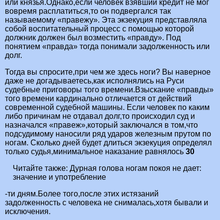
или князья.Однако,если человек взявший кредит не мог
вовремя расплатиться,то он подвергался так
называемому «правежу». Эта экзекуция представляла
собой воспитательный процесс с помощью которой
должник должен был возместить «правду». Под
понятием «правда» тогда понимали задолженность или
долг.
Тогда вы спросите,при чем же здесь ноги? Вы наверное
даже не догадываетесь,как исполнялись на Руси
судебные приговоры того времени.Взыскание «правды»
того времени кардинально отличается от действий
современной судебной машины. Если человек по каким
либо причинам не отдавал долг,то происходил суд и
назначался «правеж»,который заключался в том,что
подсудимому наносили ряд ударов железным прутом по
ногам. Сколько дней будет длиться экзекуция определял
только судья,минимальное наказание равнялось
30
Читайте также:
Дурная голова ногам покоя не дает:
значение и употребление
-ти дням.Более того,после этих истязаний
задолженность с человека не снималась,хотя бывали и
исключения.