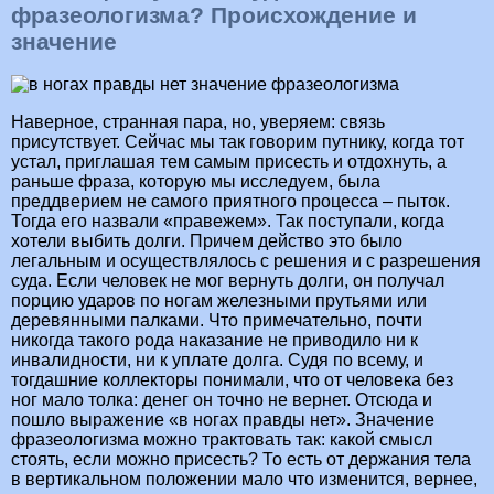
фразеологизма? Происхождение и
значение
Наверное, странная пара, но, уверяем: связь
присутствует. Сейчас мы так говорим путнику, когда тот
устал, приглашая тем самым присесть и отдохнуть, а
раньше фраза, которую мы исследуем, была
преддверием не самого приятного процесса – пыток.
Тогда его назвали «правежем». Так поступали, когда
хотели выбить долги. Причем действо это было
легальным и осуществлялось с решения и с разрешения
суда. Если человек не мог вернуть долги, он получал
порцию ударов по ногам железными прутьями или
деревянными палками. Что примечательно, почти
никогда такого рода наказание не приводило ни к
инвалидности, ни к уплате долга. Судя по всему, и
тогдашние коллекторы понимали, что от человека без
ног мало толка: денег он точно не вернет. Отсюда и
пошло выражение «в ногах правды нет». Значение
фразеологизма можно трактовать так: какой смысл
стоять, если можно присесть? То есть от держания тела
в вертикальном положении мало что изменится, вернее,