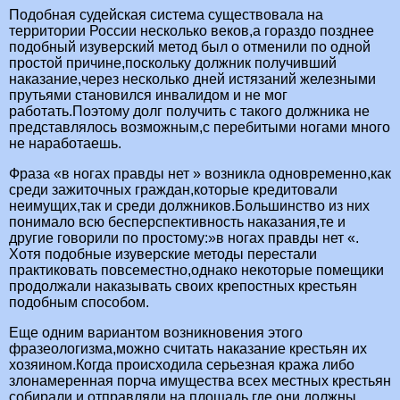
Подобная судейская система существовала на
территории России несколько веков,а гораздо позднее
подобный изуверский метод был о отменили по одной
простой причине,поскольку должник получивший
наказание,через несколько дней истязаний железными
прутьями становился инвалидом и не мог
работать.Поэтому долг получить с такого должника не
представлялось возможным,с перебитыми ногами много
не наработаешь.
Фраза «в ногах правды нет » возникла одновременно,как
среди зажиточных граждан,которые кредитовали
неимущих,так и среди должников.Большинство из них
понимало всю бесперспективность наказания,те и
другие говорили по простому:»в ногах правды нет «.
Хотя подобные изуверские методы перестали
практиковать повсеместно,однако некоторые помещики
продолжали наказывать своих крепостных крестьян
подобным способом.
Еще одним вариантом возникновения этого
фразеологизма,можно считать наказание крестьян их
хозяином.Когда происходила серьезная кража либо
злонамеренная порча имущества всех местных крестьян
собирали и отправляли на площадь,где они должны