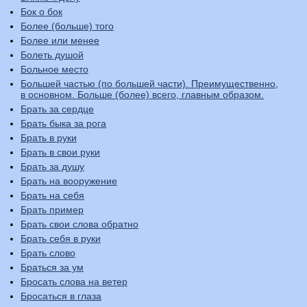
Бок о бок
Более (больше) того
Более или менее
Болеть душой
Больное место
Большей частью (по большей части). Преимущественно,
в основном. Больше (более) всего, главным образом.
Брать за сердце
Брать быка за рога
Брать в руки
Брать в свои руки
Брать за душу
Брать на вооружение
Брать на себя
Брать пример
Брать свои слова обратно
Брать себя в руки
Брать слово
Браться за ум
Бросать слова на ветер
Бросаться в глаза