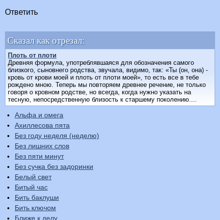
Ответить
Сказал как отрезал:
Плоть от плоти
Древняя формула, употреблявшаяся для обозначения самого
близкого, сыновнего родства, звучала, видимо, так: «Ты (он, она) -
кровь от крови моей и плоть от плоти моей», то есть все в тебе
рождено мною. Теперь мы повторяем древнее речение, не только
говоря о кровном родстве, но всегда, когда нужно указать на
тесную, непосредственную близость к старшему поколению....
Альфа и омега
Ахиллесова пята
Без году неделя (неделю)
Без лишних слов
Без пяти минут
Без сучка без задоринки
Белый свет
Битый час
Бить баклуши
Бить ключом
Ближе к делу