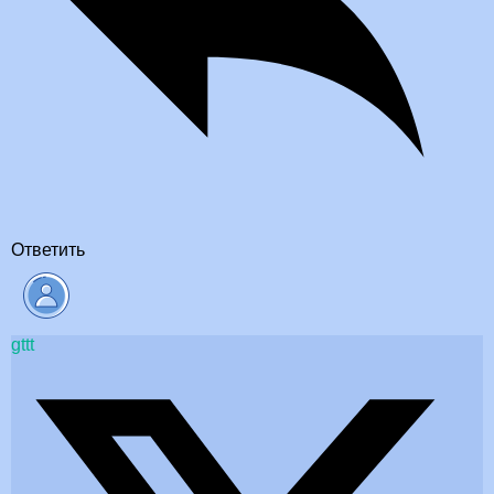
Ответить
gttt