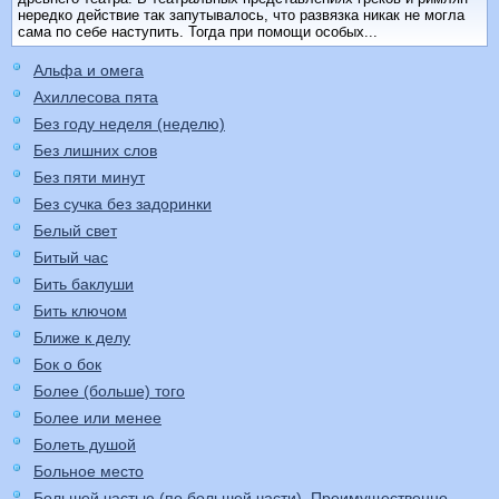
нередко действие так запутывалось, что развязка никак не могла
сама по себе наступить. Тогда при помощи особых...
Альфа и омега
Ахиллесова пята
Без году неделя (неделю)
Без лишних слов
Без пяти минут
Без сучка без задоринки
Белый свет
Битый час
Бить баклуши
Бить ключом
Ближе к делу
Бок о бок
Более (больше) того
Более или менее
Болеть душой
Больное место
Большей частью (по большей части). Преимущественно,