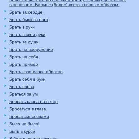
в основном. Больше (более) всего, главным образом.
Брать за сердце
Брать быка за рога
Брать в руки
Брать в свои руки
Брать за душу
Брать на вооружение
Брать на себя
Брать пример
Брать свои слова обратно
Брать себя в руки
Брать слово
Браться за ум
Бросать слова на ветер
Бросаться в глаза
Бросаться словами
Была не была!
Быть в курсе
В большинстве случаев