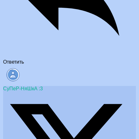
Ответить
СуПеР-НяШкА :3