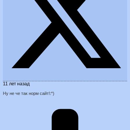
11 лет назад
Ну не че так норм сайт!:*)