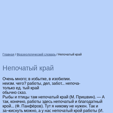
Главная
/
Фразеологический словарь
/
Непочатый край
Непочатый край
Очень много; в избытке, в изобилии.
неизм. чего? работы, дел, забот... непоча-
только ед. тый край
обычно сказ.
Рыбы и птицы там непочатый край (М. Пришвин). — А
так, конечно, работы здесь непочатый и благодатный
крой... (Ф. Панфёров). Тут я никому не нужен. Так и
за¬киснуть можно, а у нас непочатый крой работы (И.