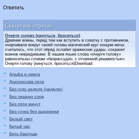
Ответить
Сказал как отрезал:
Очертя голову (кинуться, броситься)
Древние воины, перед тем как вступить в схватку с противником,
очерчивали вокруг своей головы магический круг концом меча:
считалось, что этот обряд ослабит вражеские удары, сохранит
воинов невредимыми. В нашем языке слова «очертя голову»
равносильны словам «безрассудно, с отчаянной решимостью».
Очертя голову (кинуться, броситься)Download.
Альфа и омега
Ахиллесова пята
Без году неделя (неделю)
Без лишних слов
Без пяти минут
Без сучка без задоринки
Белый свет
Битый час
Бить баклуши