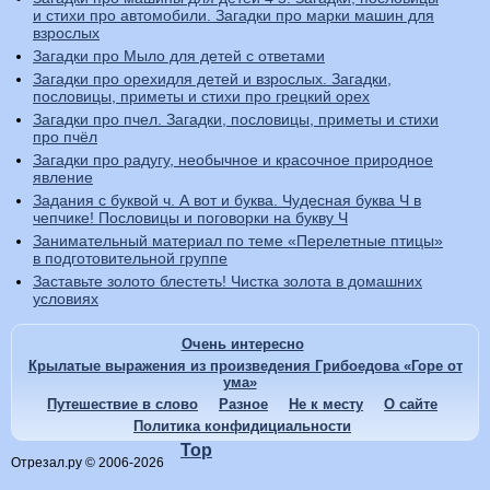
и стихи про автомобили. Загадки про марки машин для
взрослых
Загадки про Мыло для детей с ответами
Загадки про орехидля детей и взрослых. Загадки,
пословицы, приметы и стихи про грецкий орех
Загадки про пчел. Загадки, пословицы, приметы и стихи
про пчёл
Загадки про радугу, необычное и красочное природное
явление
Задания с буквой ч. А вот и буква. Чудесная буква Ч в
чепчике! Пословицы и поговорки на букву Ч
Занимательный материал по теме «Перелетные птицы»
в подготовительной группе
Заставьте золото блестеть! Чистка золота в домашних
условиях
Очень интересно
Крылатые выражения из произведения Грибоедова «Горе от
ума»
Путешествие в слово
Разное
Не к месту
О сайте
Политика конфидициальности
Top
Отрезал.ру © 2006-2026