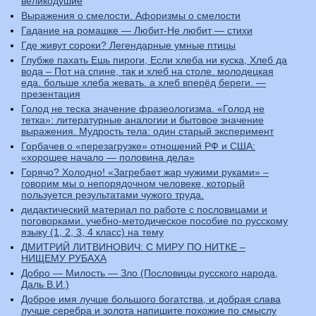
великодушие
Выражения о смелости. Афоризмы о смелости
Гадание на ромашке — Любит-Не любит — стихи
Где живут сороки? Легендарные умные птицы
Глубже пахать Ешь пироги, Если хлеба ни куска, Хлеб да
вода – Пот на спине, так и хлеб на столе. молодецкая
еда. больше хлеба жевать. а хлеб вперёд береги. —
презентация
Голод не теска значение фразеологизма. «Голод не
тетка»: литературные аналогии и бытовое значение
выражения. Мудрость тела: один старый эксперимент
Горбачев о «перезагрузке» отношений РФ и США:
«хорошее начало — половина дела»
Горячо? Холодно! «Загребает жар чужими руками» –
говорим мы о непорядочном человеке, который
пользуется результатами чужого труда.
дидактический материал по работе с пословицами и
поговорками. учебно-методическое пособие по русскому
языку (1, 2, 3, 4 класс) на тему
ДМИТРИЙ ЛИТВИНОВИЧ: С МИРУ ПО НИТКЕ –
НИЩЕМУ РУБАХА
Добро — Милость — Зло (Пословицы русского народа,
Даль В.И.)
Доброе имя лучше большого богатства, и добрая слава
лучше серебра и золота напишите похожие по смыслу