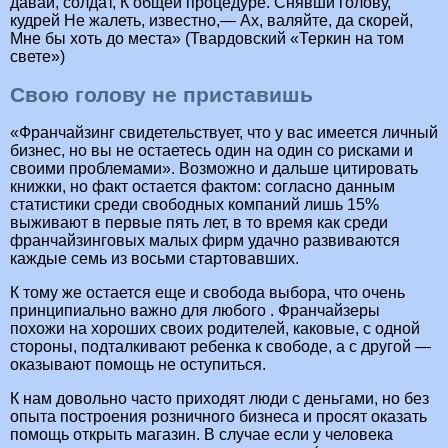
давай, солдат, К общей процедуре. Снявши голову,
кудрей Не жалеть, известно,— Ах, валяйте, да скорей,
Мне бы хоть до места» (Твардовский «Теркин на том
свете»)
Свою голову не приставишь
«Франчайзинг свидетельствует, что у вас имеется личный
бизнес, но вы не остаетесь один на один со рисками и
своими проблемами». Возможно и дальше цитировать
книжки, но факт остается фактом: согласно данным
статистики среди свободных компаний лишь 15%
выживают в первые пять лет, в то время как среди
франчайзинговых малых фирм удачно развиваются
каждые семь из восьми стартовавших.
К тому же остается еще и свобода выбора, что очень
принципиально важно для любого . Франчайзеры
похожи на хороших своих родителей, каковые, с одной
стороны, подталкивают ребенка к свободе, а с другой —
оказывают помощь не оступиться.
К нам довольно часто приходят люди с деньгами, но без
опыта построения розничного бизнеса и просят оказать
помощь открыть магазин. В случае если у человека