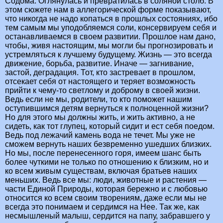
Содома. Оглянулась и превратилась в соляной столб. В
этом сюжете нам в аллегорической форме показывают,
что никогда не надо копаться в прошлых состояниях, ибо
тем самым мы уподобляемся соли, консервируем себя и
останавливаемся в своем развитии. Прошлое нам дано,
чтобы, живя настоящим, мы могли бы прогнозировать и
устремляться к лучшему будущему. Жизнь — это всегда
движение, борьба, развитие. Иначе — загнивание,
застой, деградация. Тот, кто застревает в прошлом,
отсекает себя от настоящего и теряет возможность
прийти к чему-то светлому и доброму в своей жизни.
Ведь если не мы, родители, то кто поможет нашим
оступившимся детям вернуться к полноценной жизни?
Но для этого мы должны жить, и жить активно, а не
сидеть, как тот глупец, который сидит и ест себя поедом.
Ведь под лежачий камень вода не течет. Мы уже не
сможем вернуть наших безвременно ушедших близких.
Но мы, после перенесенного горя, имеем шанс быть
более чуткими не только по отношению к близким, но и
ко всем живым существам, включая братьев наших
меньших. Ведь все мы: люди, животные и растения —
части Единой Природы, которая бережно и с любовью
относится ко всем своим творениям, даже если мы не
всегда это понимаем и сердимся на Нее. Так же, как
несмышленый малыш, сердится на папу, забравшего у