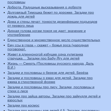
пословицы
Доброта. Радушные высказывания о доброте
Долговязый Тимошка бежит по дорожке. Загадки про
дождь для детей
Дома и стены лечат: тонкости дезинфекции подъездов
от первого лица
Дурная голова ногам покоя не дает: значение и
употребление
Единственное и множественное число существительных
Ему ссы в глаза – скажет – божья роса (народная
поговорка).
Живет в длинноногой избушке одна хулиганка
старушка… Загадки про Бабу-Ягу для детей
Жизнь — Смерть (Пословицы русского народа, Даль
В.И.)
Загадки и пословицы о березе для детей. Берёза
Загадки и пословицы о ежах для детей. Загадки про
ежика в стихотворной форме
Загадки и пословицы про лису. Загадки, пословицы и
стихи о лисе
Загадки про зайца авторы. Загадки про зайкудля детей и
взрослых
Загадки про космос
Загадки про машины для детей 4 5. Загадки, пословицы