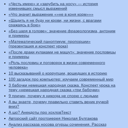
«Честь имею» и «зарубить на носу» — история
изменивших смысл выражений
«Что значит выражение «»не в коня корм»»»
«Щадить я не буду ни крови, ни жизни, с врагами
сражаясь в бою»
«Без царя в голове»: значение фразеологизма, антоним
и примеры
«Математический паноптикум: пропорции»
(презентация и конспект урока)
«После драки кулаками не машут»: значение пословицы
и примеры
«Роль пословиц и поговорок в жизни современного
человека»
10 высказываний о коррупции, вошедших в историю
100 загадок про компьютер: изучаем современный мир
3 бабочки немецкая народная сказка. Конспект урока на
тему «немецкая народная сказка «три бабочки»
9 причин, почему я никогда не спорю с людьми
А вы знаете, почему правильно ставить веник ручкой
вниз?
А шо? Анекдоты про хохловТекст
Авторский сайт протоиерея Николая Булгакова
Анализ рассказа носова огурцы сочинения. Рассказ