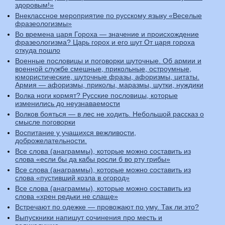
здоровым!»
Внеклассное мероприятие по русскому языку «Веселые
фразеологизмы»
Во времена царя Гороха — значение и происхождение
фразеологизма? Царь горох и его шут От царя гороха
откуда пошло
Военные пословицы и поговорки шуточные. Об армии и
военной службе смешные, прикольные, остроумные,
юмористические, шуточные фразы, афоризмы, цитаты.
Армия — афоризмы, приколы, маразмы, шутки, нуждики
Волка ноги кормят? Русские пословицы, которые
изменились до неузнаваемости
Волков бояться — в лес не ходить. Небольшой рассказ о
смысле поговорки
Воспитание у учащихся вежливости,
доброжелательности.
Все слова (анаграммы), которые можно составить из
слова «если бы да кабы росли б во рту грибы»
Все слова (анаграммы), которые можно составить из
слова «пустивший козла в огород»
Все слова (анаграммы), которые можно составить из
слова «хрен редьки не слаще»
Встречают по одежке — провожают по уму. Так ли это?
Выпускники напишут сочинения про месть и