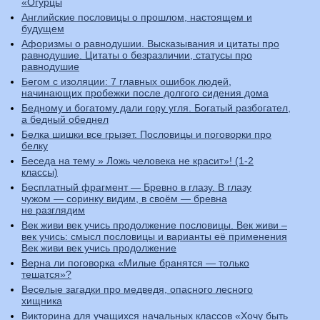
«Огурцы
Английские пословицы о прошлом, настоящем и
будущем
Афоризмы о равнодушии. Высказывания и цитаты про
равнодушие. Цитаты о безразличии, статусы про
равнодушие
Бегом с изоляции: 7 главных ошибок людей,
начинающих пробежки после долгого сидения дома
Бедному и богатому дали гору угля. Богатый разбогател,
а бедный обеднел
Белка шишки все грызет. Пословицы и поговорки про
белку
Беседа на тему » Ложь человека не красит»! (1-2
классы)
Бесплатный фрагмент — Бревно в глазу. В глазу
чужом — соринку видим, в своём — бревна
не разглядим
Век живи век учись продолжение пословицы. Век живи –
век учись: смысл пословицы и варианты её применения
Век живи век учись продолжение
Верна ли поговорка «Милые бранятся — только
тешатся»?
Веселые загадки про медведя, опасного лесного
хищника
Викторина для учащихся начальных классов «Хочу быть