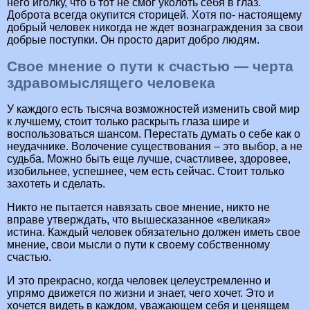
него иголку, что б тот не смог уколоть себя в глаз.
Доброта всегда окупится сторицей. Хотя по- настоящему
добрый человек никогда не ждет вознаграждения за свои
добрые поступки. Он просто дарит добро людям.
Свое мнение о пути к счастью — черта
здравомыслящего человека
У каждого есть тысяча возможностей изменить свой мир
к лучшему, стоит только раскрыть глаза шире и
воспользоваться шансом. Перестать думать о себе как о
неудачнике. Волочение существования – это выбор, а не
судьба. Можно быть еще лучше, счастливее, здоровее,
изобильнее, успешнее, чем есть сейчас. Стоит только
захотеть и сделать.
Никто не пытается навязать свое мнение, никто не
вправе утверждать, что вышесказанное «великая»
истина. Каждый человек обязательно должен иметь свое
мнение, свои мысли о пути к своему собственному
счастью.
И это прекрасно, когда человек целеустремленно и
упрямо движется по жизни и знает, чего хочет. Это и
хочется видеть в каждом, уважающем себя и ценящем