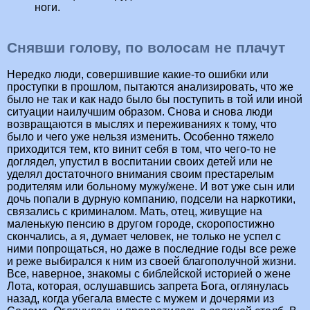
ноги.
Снявши голову, по волосам не плачут
Нередко люди, совершившие какие-то ошибки или
проступки в прошлом, пытаются анализировать, что же
было не так и как надо было бы поступить в той или иной
ситуации наилучшим образом. Снова и снова люди
возвращаются в мыслях и переживаниях к тому, что
было и чего уже нельзя изменить. Особенно тяжело
приходится тем, кто винит себя в том, что чего-то не
доглядел, упустил в воспитании своих детей или не
уделял достаточного внимания своим престарелым
родителям или больному мужу/жене. И вот уже сын или
дочь попали в дурную компанию, подсели на наркотики,
связались с криминалом. Мать, отец, живущие на
маленькую пенсию в другом городе, скоропостижно
скончались, а я, думает человек, не только не успел с
ними попрощаться, но даже в последние годы все реже
и реже выбирался к ним из своей благополучной жизни.
Все, наверное, знакомы с библейской историей о жене
Лота, которая, ослушавшись запрета Бога, оглянулась
назад, когда убегала вместе с мужем и дочерями из