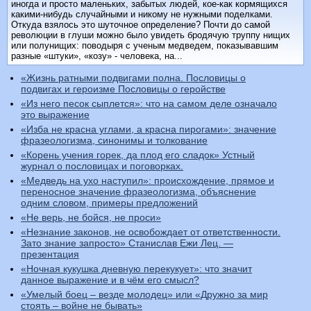
иногда и просто маленьких, забытых людей, кое-как кормящихся
какими-нибудь случайными и никому не нужными поделками.
Откуда взялось это шуточное определение? Почти до самой
революции в глуши можно было увидеть бродячую труппу нищих
или полунищих: поводыря с ученым медведем, показывавшим
разные «штуки», «козу» - человека, на...
«Жизнь ратными подвигами полна. Пословицы о
подвигах и героизме Пословицы о геройстве
«Из него песок сыплется»: что на самом деле означало
это выражение
«Изба не красна углами, а красна пирогами»: значение
фразеологизма, синонимы и толкование
«Корень учения горек, да плод его сладок» Устный
журнал о пословицах и поговорках.
«Медведь на ухо наступил»: происхождение, прямое и
переносное значение фразеологизма, объяснение
одним словом, примеры предложений
«Не верь, не бойся, не проси»
«Незнание законов, не освобождает от ответственности.
Зато знание запросто» Станислав Ежи Лец. —
презентация
«Ночная кукушка дневную перекукует»: что значит
данное выражение и в чём его смысл?
«Умелый боец – везде молодец» или «Дружно за мир
стоять – войне не бывать»