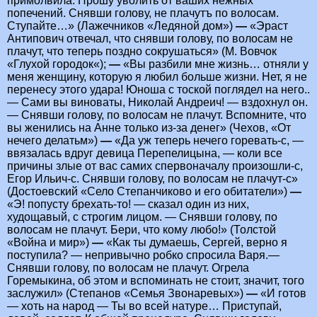
примолвила: Прошу уволить от ваших нежных
попечений. Снявши голову, не плачутъ по волосам.
Ступайте…» (Лажечников «Ледяной дом»)
—
«Эраст
Антипович отвечал, что снявши голову, по волосам не
плачут, что теперь поздно сокрушаться» (М. Вовчок
«Глухой городок«);
—
«Вы разбили мне жизнь… отняли у
меня женщину, которую я любил больше жизни. Нет, я не
перенесу этого удара! Юноша с тоской поглядел на него..
— Сами вы виноваты, Николай Андреич! — вздохнул он.
— Снявши голову, по волосам не плачут. Вспомните, что
вы женились на Анне только из-за денег» (Чехов, «От
нечего делатьм»)
—
«Да уж теперь нечего горевать-с, —
ввязалась вдруг девица Перепелицына, — коли все
причины злые от вас самих спервоначалу произошли-с,
Егор Ильич-с. Снявши голову, по волосам не плачут-с»
(Достоевский «Село Степанчиково и его обитатели»)
—
«Э! попусту брехать-то! — сказал один из них,
худощавый, с строгим лицом. — Снявши голову, по
волосам не плачут. Бери, что кому любо!» (Толстой
«Война и мир»)
—
«Как ты думаешь, Сергей, верно я
поступила? — непривычно робко спросила Варя.—
Снявши голову, по волосам не плачут. Огрела
Горемыкина, об этом и вспоминать не стоит, значит, того
заслужил» (Степанов «Семья Звонаревых»)
—
«И готов
— хоть на народ — Ты во всей натуре… Приступай,