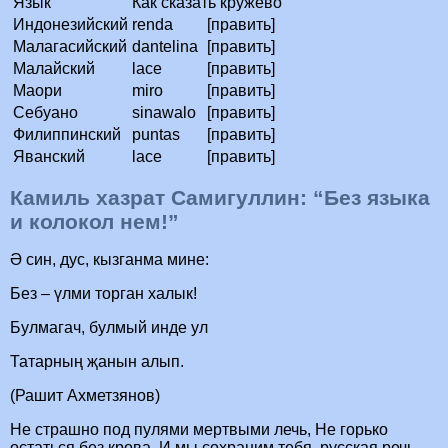
Язык
Как сказать кружево
Индонезийский
renda
[править]
Малагасийский
dantelina
[править]
Малайский
lace
[править]
Маори
miro
[править]
Себуано
sinawalo
[править]
Филиппинский
puntas
[править]
Яванский
lace
[править]
Камиль хазрат Самигуллин: “Без языка
и колокол нем!”
Ә син, дус, кызганма мине:
Без – үлми торган халык!
Булмагач, булмый инде ул
Татарның җанын алып.
(Рашит Ахметзянов)
Не страшно под пулями мертвыми лечь, Не горько
остаться без крова, И мы сохраним тебя, русская речь,