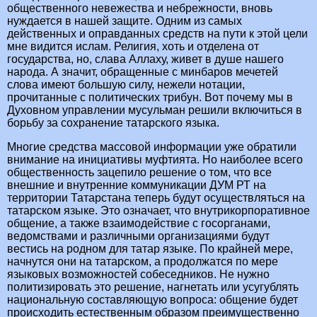
общественного невежества и небрежности, вновь
нуждается в нашей защите. Одним из самых
действенных и оправданных средств на пути к этой цели
мне видится ислам. Религия, хоть и отделена от
государства, но, слава Аллаху, живет в душе нашего
народа. А значит, обращенные с минбаров мечетей
слова имеют большую силу, нежели нотации,
прочитанные с политических трибун. Вот почему мы в
Духовном управлении мусульман решили включиться в
борьбу за сохранение татарского языка.
Многие средства массовой информации уже обратили
внимание на инициативы муфтията. Но наиболее всего
общественность зацепило решение о том, что все
внешние и внутренние коммуникации ДУМ РТ на
территории Татарстана теперь будут осуществляться на
татарском языке. Это означает, что внутрикорпоративное
общение, а также взаимодействие с госорганами,
ведомствами и различными организациями будут
вестись на родном для татар языке. По крайней мере,
начнутся они на татарском, а продолжатся по мере
языковых возможностей собеседников. Не нужно
политизировать это решение, нагнетать или усугублять
национальную составляющую вопроса: общение будет
происходить естественным образом преимущественно