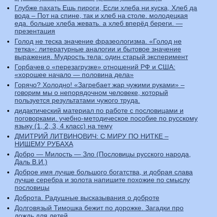
Глубже пахать Ешь пироги, Если хлеба ни куска, Хлеб да
вода – Пот на спине, так и хлеб на столе. молодецкая
еда. больше хлеба жевать. а хлеб вперёд береги. —
презентация
Голод не теска значение фразеологизма. «Голод не
тетка»: литературные аналогии и бытовое значение
выражения. Мудрость тела: один старый эксперимент
Горбачев о «перезагрузке» отношений РФ и США:
«хорошее начало — половина дела»
Горячо? Холодно! «Загребает жар чужими руками» –
говорим мы о непорядочном человеке, который
пользуется результатами чужого труда.
дидактический материал по работе с пословицами и
поговорками. учебно-методическое пособие по русскому
языку (1, 2, 3, 4 класс) на тему
ДМИТРИЙ ЛИТВИНОВИЧ: С МИРУ ПО НИТКЕ –
НИЩЕМУ РУБАХА
Добро — Милость — Зло (Пословицы русского народа,
Даль В.И.)
Доброе имя лучше большого богатства, и добрая слава
лучше серебра и золота напишите похожие по смыслу
пословицы
Доброта. Радушные высказывания о доброте
Долговязый Тимошка бежит по дорожке. Загадки про
дождь для детей