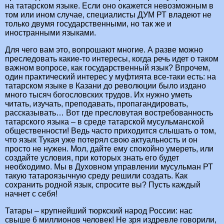
на татарском языке. Если оно окажется невозможным в
том или ином случае, специалисты ДУМ РТ владеют не
только двумя государственными, но так же и
иностранными языками.
Для чего вам это, вопрошают многие. А разве можно
преследовать какие-то интересы, когда речь идет о таком
важном вопросе, как государственный язык? Впрочем,
один практический интерес у муфтията все-таки есть: на
татарском языке в Казани до революции было издано
много тысяч богословских трудов. Их нужно уметь
читать, изучать, преподавать, пропагандировать,
рассказывать… Вот где пресловутая востребованность
татарского языка – в среде татарской мусульманской
общественности! Ведь часто приходится слышать о том,
что язык Тукая уже потерял свою актуальность и он
просто не нужен. Мол, дайте ему спокойно умереть, или
создайте условия, при которых знать его будет
необходимо. Мы в Духовном управлении мусульман РТ
такую татароязычную среду решили создать. Как
сохранить родной язык, спросите вы? Пусть каждый
начнет с себя!
Татары – крупнейший тюркский народ России: нас
свыше 6 миллионов человек! Не зря издревле говорили,