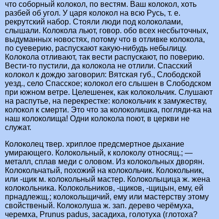
что соборный колокол, по вестям. Ваш колокол, хоть
разбей об угол. У царя колокол на всю Русь, т. е.
рекрутский набор. Стояли люди под колоколами,
слышали. Колокола льют, говор. обо всех несбыточных,
выдуманных новостях, потому что в отливке колокола,
по суеверию, распускают какую-нибудь небылицу.
Колокола отливают, так вести распускают, по поверию.
Вести-то пустили, да колокола не отлили. Спасский
колокол к дождю заговорил: Вятская губ., Слободской
уезд., село Спасское; колокол его слышен в Слободском
при южном ветре. Целешенек, как колокольчик. Слушают
на распутье, на перекрестке: колокольчик к замужеству,
колокол к смерти. Это что за колоколишка, погляди-ка на
наш колоколища! Одни колокола поют, в церкви не
служат.
Колоколец твер. хриплое предсмертное дыхание
умирающего. Колокольный, к колоколу относящ.; —
металл, сплав меди с оловом. Из колокольных дворян.
Колокольчатый, похожий на колокольчик. Колокольник,
или -щик м. колокольный мастер. Колоколыцица ж. жена
колокольника. Колокольников, -щиков, -щицын, ему, ей
прнадлежщ.; колокольщичий, ему или мастерству этому
свойственый. Колоколуша ж. зап. дерево черёмуха,
черемха, Рrunus padus, засадиха, голотуха (глотоха?