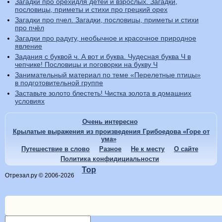
Загадки про орехидля детей и взрослых. Загадки,
пословицы, приметы и стихи про грецкий орех
Загадки про пчел. Загадки, пословицы, приметы и стихи
про пчёл
Загадки про радугу, необычное и красочное природное
явление
Задания с буквой ч. А вот и буква. Чудесная буква Ч в
чепчике! Пословицы и поговорки на букву Ч
Занимательный материал по теме «Перелетные птицы»
в подготовительной группе
Заставьте золото блестеть! Чистка золота в домашних
условиях
Очень интересно
Крылатые выражения из произведения Грибоедова «Горе от
ума»
Путешествие в слово
Разное
Не к месту
О сайте
Политика конфидициальности
Top
Отрезал.ру © 2006-2026