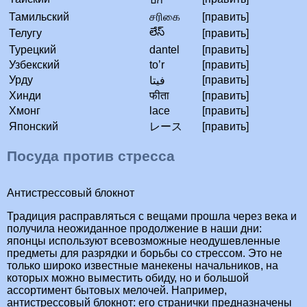
Тамильский
சரிகை
[править]
లేస్
Телугу
[править]
Турецкий
dantel
[править]
Узбекский
to’r
[править]
Урду
[править]
فیتا
Хинди
फीता
[править]
Хмонг
lace
[править]
Японский
レース
[править]
Посуда против стресса
Антистрессовый блокнот
Традиция расправляться с вещами прошла через века и
получила неожиданное продолжение в наши дни:
японцы используют всевозможные неодушевленные
предметы для разрядки и борьбы со стрессом. Это не
только широко известные манекены начальников, на
которых можно выместить обиду, но и большой
ассортимент бытовых мелочей. Например,
антистрессовый блокнот: его странички предназначены