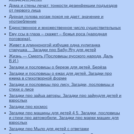
Дома и стены лечат: тонкости дезинфекции подъездов
от первого лица
Дурная голова ногам покоя не дает: значение и
употребление
Единственное и множественное число существительных
Ему ссы в глаза – скажет – божья роса (народная
поговорка).
Живет в длинноногой избушке одна хулиганка
старушка… Загадки про Бабу-Ягу для детей
Жизнь — Смерть (Пословицы русского народа, Даль
В.И.)
Загадки и пословицы о березе для детей. Берёза
Загадки и пословицы о ежах для детей. Загадки про
ежика в стихотворной форме
Загадки и пословицы про лису. Загадки, пословицы и
стихи о лисе
Загадки про зайца авторы. Загадки про зайкудля детей и
взрослых
Загадки про космос
Загадки про машины для детей 4 5. Загадки, пословицы
и стихи про автомобили. Загадки про марки машин для
взрослых
Загадки про Мыло для детей с ответами