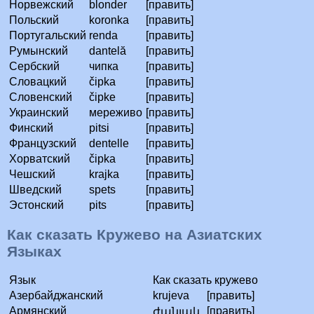
Норвежский
blonder
[править]
Польский
koronka
[править]
Португальский
renda
[править]
Румынский
dantelă
[править]
Сербский
чипка
[править]
Словацкий
čipka
[править]
Словенский
čipke
[править]
Украинский
мереживо
[править]
Финский
pitsi
[править]
Французский
dentelle
[править]
Хорватский
čipka
[править]
Чешский
krajka
[править]
Шведский
spets
[править]
Эстонский
pits
[править]
Как сказать Кружево на Азиатских
Языках
Язык
Как сказать кружево
Азербайджанский
krujeva
[править]
Армянский
[править]
ժանյակ