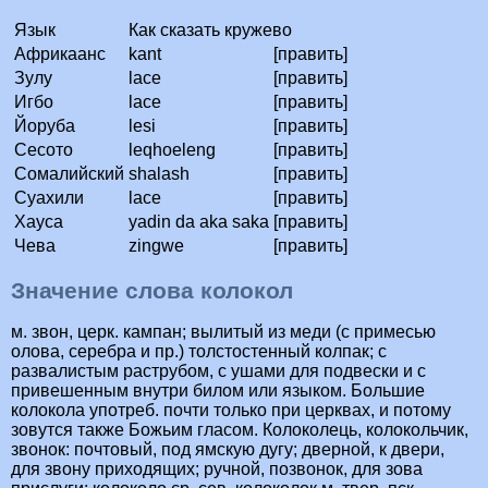
Язык
Как сказать кружево
Африкаанс
kant
[править]
Зулу
lace
[править]
Игбо
lace
[править]
Йоруба
lesi
[править]
Сесото
leqhoeleng
[править]
Сомалийский
shalash
[править]
Суахили
lace
[править]
Хауса
yadin da aka saka
[править]
Чева
zingwe
[править]
Значение слова колокол
м. звон, церк. кампан; вылитый из меди (с примесью
олова, серебра и пр.) толстостенный колпак; с
развалистым раструбом, с ушами для подвески и с
привешенным внутри билом или языком. Большие
колокола употреб. почти только при церквах, и потому
зовутся также Божьим гласом. Колоколець, колокольчик,
звонок: почтовый, под ямскую дугу; дверной, к двери,
для звону приходящих; ручной, позвонок, для зова