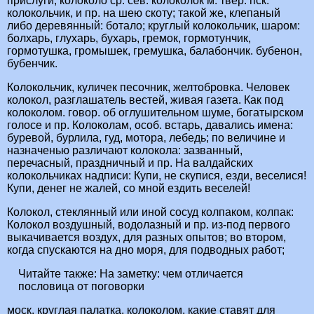
прислуги; колоколо ср. сев. колоколок м. твер. пск.
колокольчик, и пр. на шею скоту; такой же, клепаный
либо деревянный: ботало; круглый колокольчик, шаром:
болхарь, глухарь, бухарь, гремок, гормотунчик,
гормотушка, громышек, гремушка, балабончик. бубенон,
бубенчик.
Колокольчик, куличек песочник, желтобровка. Человек
колокол, разглашатель вестей, живая газета. Как под
колоколом. говор. об оглушительном шуме, богатырском
голосе и пр. Колоколам, особ. встарь, давались имена:
буревой, бурлила, гуд, мотора, лебедь; по величине и
назначенью различают колокола: зазванный,
перечасный, праздничный и пр. На валдайских
колокольчиках надписи: Купи, не скупися, езди, веселися!
Купи, денег не жалей, со мной ездить веселей!
Колокол, стеклянный или иной сосуд колпаком, колпак:
Колокол воздушный, водолазный и пр. из-под первого
выкачивается воздух, для разных опытов; во втором,
когда спускаются на дно моря, для подводных работ;
Читайте также:
На заметку: чем отличается
пословица от поговорки
моск. круглая палатка, колоколом, какие ставят для