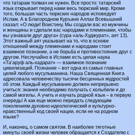
что татарам толмач не нужен. Все просто: татарский
язык открывает перед нами весь тюркский мир. Кроме
того, большая часть тюркских народов исповедует
Ислам. А в Благородном Куръане Аллах Всевышний
сказал: «О люди! Воистину, Мы создали вас из мужчины
и женщины и сделали вас народами и племенами, чтобы
вы узнавали друг друга» (сура «аль-Худжурат», аят 13).
Этот важный аят указывает на то, что в основе
отношений между племенами и народами стоит
взаимное познание, а не борьба и противостояние друг с
другом. Неслучайно в Исламе есть целая наука
«Та’аруф аль-хадарат» — взаимное познание
цивилизаций. Познание – вот одна из самых главных
целей любого мусульманина. Наша Священная Книга
адресовала человечеству тысячи бесценных мудростей
об этом. Каждый мусульманин должен непрерывно
учиться: знания необходимо получать с колыбели и до
самой могилы. А учить и изучать родной язык – в первую
очередь! А как еще можно передать следующим
поколениям духовно-идеологический и культурно-
нравственный код своей нации, если не на родном
языке?
И, наконец, о самом святом. В наиболее тяготные
минуты своей жизни человек обращается к Создателю с