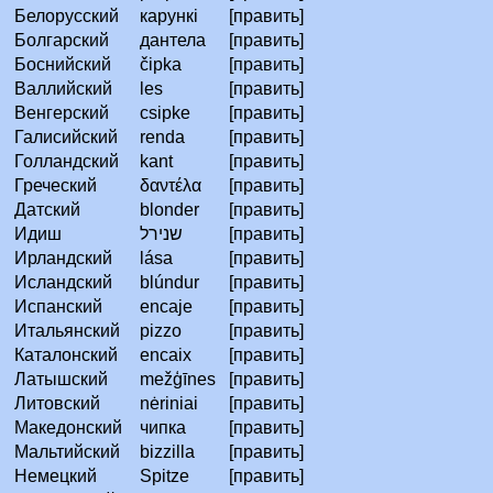
Белорусский
карункі
[править]
Болгарский
дантела
[править]
Боснийский
čipka
[править]
Валлийский
les
[править]
Венгерский
csipke
[править]
Галисийский
renda
[править]
Голландский
kant
[править]
Греческий
δαντέλα
[править]
Датский
blonder
[править]
Идиш
שנירל
[править]
Ирландский
lása
[править]
Исландский
blúndur
[править]
Испанский
encaje
[править]
Итальянский
pizzo
[править]
Каталонский
encaix
[править]
Латышский
mežģīnes
[править]
Литовский
nėriniai
[править]
Македонский
чипка
[править]
Мальтийский
bizzilla
[править]
Немецкий
Spitze
[править]