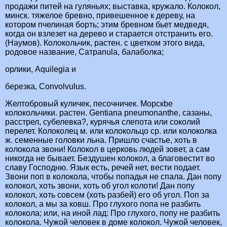
продажи питей на гуляньях; выставка, кружало. Колокол,
минск. тяжелое бревно, привешенное к дереву, на
котором пчелиная борть; этим бревном бьет медведя,
когда он взлезет на дерево и старается отстранить его.
(Наумов). Колокольчик, растен. с цветком этого вида,
родовое название, Сатраnulа, балаболка;
орлики, Аquilegiа и
березка, Соnvolvulus.
Желтобровый куличек, песочничек. Морскbе
колокольчики. растен. Gentiana pneumonanthе, сазаны,
расстрел, субелевка?, курячья слепота или соколий
перелет. Колоколец м. или колокольцо ср. или колоколка
ж. семенные головки льна. Пришло счастье, хоть в
колокола звони! Колокол в церковь людей зовет, а сам
никогда не бывает. Бездушен колокол, а благовестит во
славу Господню. Язык есть, речей нет, вести подает.
Звони поп в колокола, чтобы попадья не спала. Дан попу
колокол, хоть звони, хоть об угол колоти! Дан попу
колокол, хоть совсем (хоть разбей) его об угол. Поп за
колокол, а мы за ковш. Про глухого попа не разбить
колокола; или, на иной лад: Про глухого, попу не разбить
колокола. Чужой человек в доме колокол. Чужой человек,