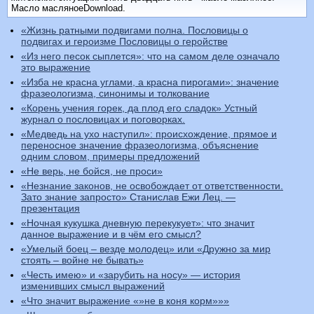
Масло масляноеDownload.
«Жизнь ратными подвигами полна. Пословицы о
подвигах и героизме Пословицы о геройстве
«Из него песок сыплется»: что на самом деле означало
это выражение
«Изба не красна углами, а красна пирогами»: значение
фразеологизма, синонимы и толкование
«Корень учения горек, да плод его сладок» Устный
журнал о пословицах и поговорках.
«Медведь на ухо наступил»: происхождение, прямое и
переносное значение фразеологизма, объяснение
одним словом, примеры предложений
«Не верь, не бойся, не проси»
«Незнание законов, не освобождает от ответственности.
Зато знание запросто» Станислав Ежи Лец. —
презентация
«Ночная кукушка дневную перекукует»: что значит
данное выражение и в чём его смысл?
«Умелый боец – везде молодец» или «Дружно за мир
стоять – войне не бывать»
«Честь имею» и «зарубить на носу» — история
изменивших смысл выражений
«Что значит выражение «»не в коня корм»»»