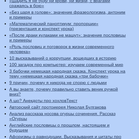
«Щадить я не буду ни крови, ни жизни, с врагами
сражаясь в бою»
«Без царя в голове»: значение фразеологизма, антоним
и примеры
«Математический паноптикум: пропорции»
(презентация и конспект урока)
«После драки кулаками не машут»: значение пословицы
и примеры
«Роль пословиц и поговорок в жизни современного
человека»
10 высказываний о коррупции, вошедших в историю
100 загадок про компьютер: изучаем современный мир
3 бабочки немецкая народная сказка. Конспект урока на
тему «немецкая народная сказка «три бабочки»
9 причин, почему я никогда не спорю с людьми
А вы знаете, почему правильно ставить веник ручкой
вниз?
А шо? Анекдоты про хохловТекст
Авторский сайт протоиерея Николая Булгакова
Анализ рассказа носова огурцы сочинения. Рассказ
«Огурцы
Английские пословицы о прошлом, настоящем и
будущем
Афоризмы о равнодушии. Высказывания и цитаты про