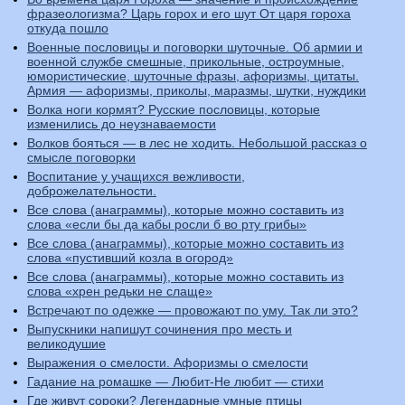
фразеологизма? Царь горох и его шут От царя гороха
откуда пошло
Военные пословицы и поговорки шуточные. Об армии и
военной службе смешные, прикольные, остроумные,
юмористические, шуточные фразы, афоризмы, цитаты.
Армия — афоризмы, приколы, маразмы, шутки, нуждики
Волка ноги кормят? Русские пословицы, которые
изменились до неузнаваемости
Волков бояться — в лес не ходить. Небольшой рассказ о
смысле поговорки
Воспитание у учащихся вежливости,
доброжелательности.
Все слова (анаграммы), которые можно составить из
слова «если бы да кабы росли б во рту грибы»
Все слова (анаграммы), которые можно составить из
слова «пустивший козла в огород»
Все слова (анаграммы), которые можно составить из
слова «хрен редьки не слаще»
Встречают по одежке — провожают по уму. Так ли это?
Выпускники напишут сочинения про месть и
великодушие
Выражения о смелости. Афоризмы о смелости
Гадание на ромашке — Любит-Не любит — стихи
Где живут сороки? Легендарные умные птицы