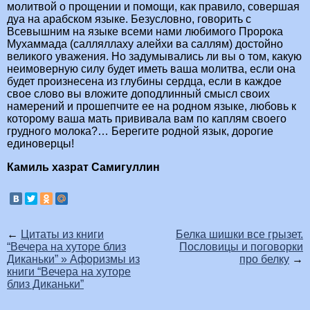
молитвой о прощении и помощи, как правило, совершая
дуа на арабском языке. Безусловно, говорить с
Всевышним на языке всеми нами любимого Пророка
Мухаммада (салляллаху алейхи ва саллям) достойно
великого уважения. Но задумывались ли вы о том, какую
неимоверную силу будет иметь ваша молитва, если она
будет произнесена из глубины сердца, если в каждое
свое слово вы вложите доподлинный смысл своих
намерений и прошепчите ее на родном языке, любовь к
которому ваша мать прививала вам по каплям своего
грудного молока?… Берегите родной язык, дорогие
единоверцы!
Камиль хазрат Самигуллин
←
Цитаты из книги
Белка шишки все грызет.
“Вечера на хуторе близ
Пословицы и поговорки
Диканьки” » Афоризмы из
про белку
→
книги “Вечера на хуторе
близ Диканьки”