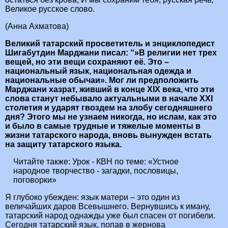
Великое русское слово.
(Анна Ахматова)
Великий татарский просветитель и энциклопедист
Шигабутдин Марджани писал: “»В религии нет трех
вещей, но эти вещи сохраняют её. Это –
национальный язык, национальная одежда и
национальные обычаи». Мог ли предположить
Марджани хазрат, живший в конце XIX века, что эти
слова станут небывало актуальными в начале
XXI
столетия и ударят гвоздем на злобу сегодняшнего
дня? Этого мы не узнаем никогда, но ислам, как это
и было в самые трудные и тяжелые моменты в
жизни татарского народа, вновь вынужден встать
на защиту татарского языка.
Читайте также:
Урок - КВН по теме: «Устное
народное творчество - загадки, пословицы,
поговорки»
Я глубоко убежден: язык матери – это один из
величайших даров Всевышнего. Вернувшись к иману,
татарский народ однажды уже был спасен от погибели.
Сегодня татарский язык, попав в жернова