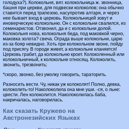
голодуха?). Колокольня, вят. колокольница ж. звонница,
башня при церкви, для подвески колоколов; она обычно
ставится перед трапезою, насупротив алтаря, и через
нее бывает вход в церковь. Колокольницей зовут и
иноверческую колокольню. Он с колокольни свалился, из
семинаристов. Отзвонил, да и с колокольни долой.
Колокольня нова, колокольня беда, под маковкой черно,
маковка золота? свеча. Ограда выше колокольни, царю
из-за бояр невидно. Хоть при колокольном звоне, пойду
под присягу. В городе живет, а колокольне кланяется!
Церковь грабит, да колокольню кроет. Колоколенный или
колокольничный, к колокольне относящ. Колоколить,
звонить, трезвонить;
*скоро, звонко, без умолку говорить, тараторить.
Разносить вести. Чу, никак уж колоколят! Полно, девка,
колоколить-то! Наколоколила она мне уши. -ся, о льне:
цвести. Лен колоколится. Наколоколилась баба,
накричалась, наговорилась.
Как сказать Кружево на
Австронезийских Языках