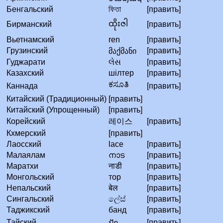
Бенгальский
ফিতা
[править]
ထိုးဇါ
Бирманский
[править]
Вьетнамский
ren
[править]
Грузинский
[править]
მაქმანი
Гуджарати
લેસ
[править]
Казахский
шілтер
[править]
ಕಸೂತಿ
Каннада
[править]
Китайский (Традиционный)
[править]
Китайский (Упрощенный)
[править]
Корейский
레이스
[править]
Кхмерский
[править]
Лаосский
lace
[править]
Малаялам
നാട
[править]
Маратхи
नाडी
[править]
Монгольский
тор
[править]
Непальский
बेल
[править]
Сингальский
ලේස්
[править]
Таджикский
банд
[править]
Тайский
[править]
ปัก