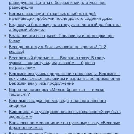
равнодушие. Цитаты о безразличии, статусы про
равнодушие
Бегом с изоляции: 7 главных ошибок людей,
начинающих пробежки после долгого сидения дома
Бедному и богатому дали гору угля. Богатый разбогател,
а бедный обеднел
Белка шишки все грызет. Пословицы и поговорки про
белку
Беседа на тему » Ложь человека не красит»! (1-2
классы)
Бесплатный фрагмент — Бревно в глазу. В глазу
чужом — соринку видим, в своём — бревна
не разглядим
Век живи век учись продолжение пословицы. Век живи –
век учись: смысл пословицы и варианты её применения
Век живи век учись продолжение
Верна ли поговорка «Милые бранятся — только
тешатся»?
Веселые загадки про медведя, опасного лесного
хищника
Викторина для учащихся начальных классов «Хочу быть
здоровым!»
Внеклассное мероприятие по русскому языку «Веселые
фразеологизмы»
Во времена царя Гороха — значение и происхождение