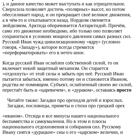
), и данное качество может выступать и как отрицательное.
Сверхсила позволяет достичь «полярных» высот, но потом
обессиливает народ, и он прекращает своё великое движения,
а в чём-то и откатывается назад. Нордизм сменяется
зюйдизмом, Арктида оборачивается Антарктидой. Причём,
само это движение необходимо, ибо только оно позволяет
сохраниться в условиях мощного давления самых разных сил.
Русский Иван чужд цивилизационному «ядру» (условно
говоря, «Западу»), которое всегда стремится
«переформатировать» его в нечто иное.
Когда русский Иван ослаблен собственной силой, то он
включает некий защитный механизм. Он старается
«отдохнуть» от этой силы и забыть про неё. Русский Иван
пытается забыться, именно потому он и становится Иваном,
родства не помнящим. Субъект, ослабленный своею же силой,
перестаёт быть и «царевичем», и «дураком», оставаясь
просто
Читайте также:
Загадки про орехидля детей и взрослых.
Загадки, пословицы, приметы и стихи про грецкий орех
«иваном». Отсюда и все минусы нашего национального
беспамятства и самоумаления. Но в этом и плюсы
национального отдохновения и собирания сил. Русскому
Ивану снятся «дурацкие» сны о его «царском» величии, и