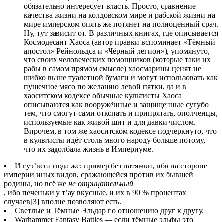
обязательно интересует власть. Просто, сравнение
качества жизни на колдовском мире и рабской жизни на
мире имперском опять же потянет на полноценный срач.
Ну, тут зависит от. В различных книгах, где описывается
Космодесант Хаоса (автор правки вспоминает «Тёмный
апостол» Рейнольдса и «Чёрный легион»), упомянуто,
что своих человеческих помощников (которые таки их
рабы в самом прямом смысле) хаосмарины ценят не
шибко выше туалетной бумаги и могут использовать как
пушечное мясo по желанию левой пятки, да и в
хаоситском кодексе обычные культисты Хаоса
описываются как вооружённые и защищенные сугубо
тем, что смогут сами откопать и припрятать, ополченцы,
используемые как живой щит и для давки числом.
Впрочем, в том же хаоситском кодексе подчеркнуто, что
в культисты идёт столь много народу больше потому,
что их задолбала жизнь в Империуме.
И гуэ’веса сюда же; пример без натяжки, ибо на стороне
империи иных видов, сражающейся против их бывшей
родины, но всё же
не отрицательный
, ибо печеньки у т’ау вкусные, и их в 90 % процентах
случаев[3] вполне позволяют есть.
Светлые и Тёмные Эльдар по отношению друг к другу.
Warhammer Fantasy Battles — если тёмные эльфы это