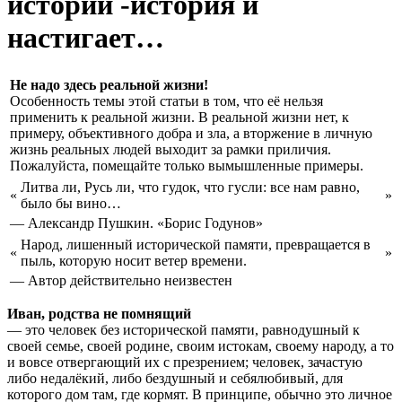
истории -история и
настигает…
Не надо здесь реальной жизни!
Особенность темы этой статьи в том, что её нельзя
применить к реальной жизни. В реальной жизни нет, к
примеру, объективного добра и зла, а вторжение в личную
жизнь реальных людей выходит за рамки приличия.
Пожалуйста, помещайте только вымышленные примеры.
Литва ли, Русь ли, что гудок, что гусли: все нам равно,
«
»
было бы вино…
— Александр Пушкин. «Борис Годунов»
Народ, лишенный исторической памяти, превращается в
«
»
пыль, которую носит ветер времени.
— Автор действительно неизвестен
Иван, родства не помнящий
— это человек без исторической памяти, равнодушный к
своей семье, своей родине, своим истокам, своему народу, а то
и вовсе отвергающий их с презрением; человек, зачастую
либо недалёкий, либо бездушный и себялюбивый, для
которого дом там, где кормят. В принципе, обычно это личное