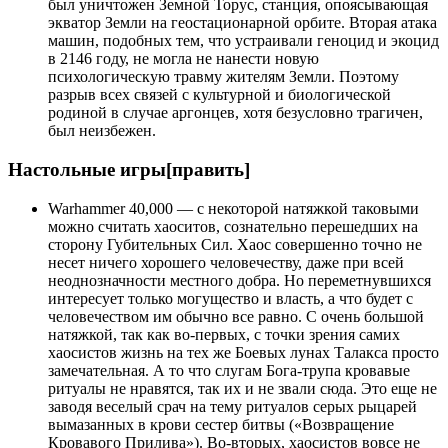
был уничтожен Земной Торус, станция, опоясывающая
экватор Земли на геостационарной орбите. Вторая атака
машин, подобных тем, что устраивали геноцид и экоцид
в 2146 году, не могла не нанести новую
психологическую травму жителям Земли. Поэтому
разрыв всех связей с культурной и биологической
родиной в случае аргонцев, хотя безусловно трагичен,
был неизбежен.
Настольные игры[править]
Warhammer 40,000 — с некоторой натяжкой таковыми
можно считать хаоситов, сознательно перешедших на
сторону Губительных Сил. Хаос совершенно точно не
несет ничего хорошего человечеству, даже при всей
неоднозначности местного добра. Но переметнувшихся
интересует только могущество и власть, а что будет с
человечеством им обычно все равно. С очень большой
натяжкой, так как во-первых, с точки зрения самих
хаосистов жизнь на тех же Боевых лунах Талакса просто
замечательная. А то что слугам Бога-трупа кровавые
ритуалы не нравятся, так их и не звали сюда. Это еще не
заводя веселый срач на тему ритуалов серых рыцарей
вымазанных в крови сестер битвы («Возвращение
Кровавого Прилива»). Во-вторых, хаосистов вовсе не