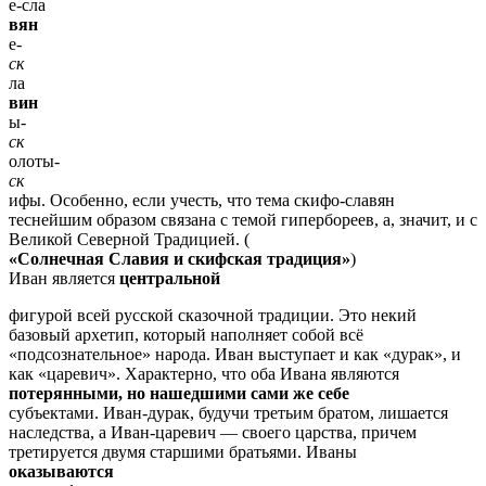
е-сла
вян
е-
ск
ла
вин
ы-
ск
олоты-
ск
ифы. Особенно, если учесть, что тема скифо-славян
теснейшим образом связана с темой гипербореев, а, значит, и с
Великой Северной Традицией. (
«Солнечная Славия и скифская традиция»
)
Иван является
центральной
фигурой всей русской сказочной традиции. Это некий
базовый архетип, который наполняет собой всё
«подсознательное» народа. Иван выступает и как «дурак», и
как «царевич». Характерно, что оба Ивана являются
потерянными, но нашедшими сами же себе
субъектами. Иван-дурак, будучи третьим братом, лишается
наследства, а Иван-царевич — своего царства, причем
третируется двумя старшими братьями. Иваны
оказываются