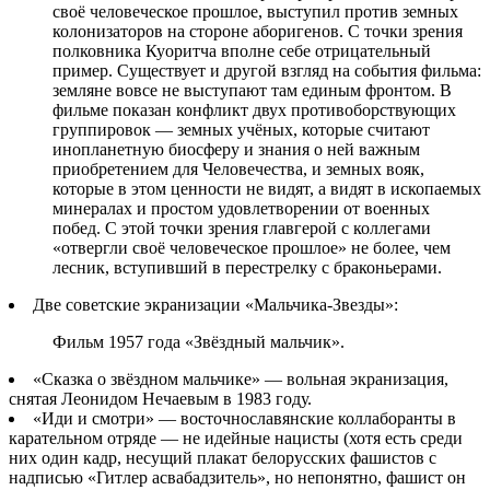
своё человеческое прошлое, выступил против земных
колонизаторов на стороне аборигенов. С точки зрения
полковника Куоритча вполне себе отрицательный
пример. Существует и другой взгляд на события фильма:
земляне вовсе не выступают там единым фронтом. В
фильме показан конфликт двух противоборствующих
группировок — земных учёных, которые считают
инопланетную биосферу и знания о ней важным
приобретением для Человечества, и земных вояк,
которые в этом ценности не видят, а видят в ископаемых
минералах и простом удовлетворении от военных
побед. С этой точки зрения главгерой с коллегами
«отвергли своё человеческое прошлое» не более, чем
лесник, вступивший в перестрелку с браконьерами.
Две советские экранизации «Мальчика-Звезды»:
Фильм 1957 года «Звёздный мальчик».
«Сказка о звёздном мальчике» — вольная экранизация,
снятая Леонидом Нечаевым в 1983 году.
«Иди и смотри» — восточнославянские коллаборанты в
карательном отряде — не идейные нацисты (хотя есть среди
них один кадр, несущий плакат белорусских фашистов с
надписью «Гитлер асвабадзитель», но непонятно, фашист он