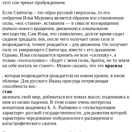
этот сон чреват пробуждением.
Если Святогор – это образ русской сверхсилы, то его
побратим Илья Муромец является образом вос-становления
силы, «вос-стания», вставания — в смысле воз-вращения
(начало нового вращения, движения) к изначальном
могуществу. Сам Илья, что символично, долгое время сидит
сиднем тридцать леи, после чего получает свою силу и
возрождается, точнее рождается – для движения. Он получает
силу от умирающего Святогора, вместе с его дыханием.
Однако, Илья соглашается принять не всю «силушку», а
только «полсилушки»: «Будет с меня силы, братец, не то земля
на себе носить не станет». Можно сказать, что это
прасила
, которая возрождается (рождается) на новом уровне, в ином
обличье. Для русского Ивана присуща потрясающая
способность вос-
стан
авливать свой мир, добиваться все новых высот, поднимаясь к
ним из низин падения. В этом плане очень интересна
концепция академика Б. А. Рыбакова о «пульсирующем
характере» русской государственности, для развития которой
характерно чередование победоносного расширения и
катастрофического сжатия.