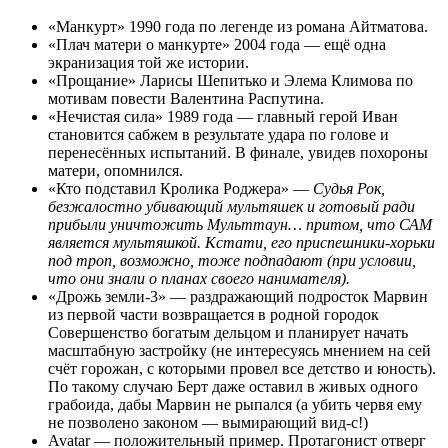
«Манкурт» 1990 года по легенде из романа Айтматова.
«Плач матери о манкурте» 2004 года — ещё одна
экранизация той же истории.
«Прощание» Ларисы Шепитько и Элема Климова по
мотивам повести Валентина Распутина.
«Нечистая сила» 1989 года — главный герой Иван
становится сабжем в результате удара по голове и
перенесённых испытаний. В финале, увидев похороны
матери, опомнился.
«Кто подставил Кролика Роджера» —
Судья Рок,
безжалостно убивающий мультяшек и готовый ради
прибыли уничтожить Мульттаун… притом, что САМ
является мультяшкой. Кстати, его приспешники-хорьки
под троп, возможно, тоже подпадают (при условии,
что они знали о планах своего нанимателя).
«Дрожь земли-3» — раздражающий подросток Марвин
из первой части возвращается в родной городок
Совершенство богатым дельцом и планирует начать
масштабную застройку (не интересуясь мнением на сей
счёт горожан, с которыми провел все детство и юность).
По такому случаю Берт даже оставил в живых одного
грабоида, дабы Марвин не рыпался (а убить червя ему
не позволено законом — вымирающий вид-с!)
Avatar — положительный пример. Протагонист отверг