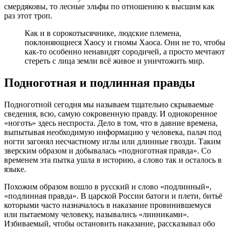
смердяковы, то лесные эльфы по отношению к высшим как
раз этот троп.
Как и в сорокотысячнике, людские племена,
поклоняющиеся Хаосу и гномы Хаоса. Они не то, чтобы
как-то особенно ненавидят сородичей, а просто мечтают
стереть с лица земли всё живое и уничтожить мир.
Подноготная и подлинная правды
Подноготной сегодня мы называем тщательно скрываемые
сведения, всю, самую сокровенную правду. И однокоренное
«ноготь» здесь неспроста. Дело в том, что в давние времена,
выпытывая необходимую информацию у человека, палач под
ногти загонял несчастному иглы или длинные гвозди. Таким
зверским образом и добывалась «подноготная правда». Со
временем эта пытка ушла в историю, а слово так и осталось в
языке.
Похожим образом вошло в русский и слово «подлинный»,
«подлинная правда». В царской России батоги и плети, битьё
которыми часто назначалось в наказание провинившемуся
или пытаемому человеку, назывались «линниками».
Избиваемый, чтобы остановить наказание, рассказывал обо