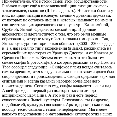
Примечательно, что истоки самой этой государственности
Рыбаков видит ещё в праславянской цивилизации скифов-
земледельцев, сколотов (II-I тыс. до н. э.). Но истоки были и у
них, их цивилизация наследует великим древним державам,
от которых не осталось имени и которых называют по имени
соответствующих археологических культур – Катакомбной,
Срубной, Ямной, Среднестоговской и пр. И данные
археологии свидетельствуют о том, что это были мощные
образования, которые могут быть названы империями. Так,
Ямная культурно-историческая общность (3600—2300 года до
н. э.), названая по типу захоронения (в ямах), раскинулась на
огромнейших просторах от Урала до Днестра, и от Кавказа до
Среднего Поволжья. Весьма возможно, что это были тем
самые скифы (протоскифы), о которых римский автор Помпей
Трог сообщал следующее: «Скифское племя всегда считалось
самым древним, хотя между скифами и египтянами долго был
спор о древности происхождения… Скифы одержали верх над
египтянами и всегда казались народом более древнего
происхождения». Согласно ему, скифы владычествовали над
Азией трижды – первый раз полторы тысячи лет, до
ассирийского царя Нина. А это как раз и есть период
существования Ямной культуры. Безусловно, эта (и другие,
подобные ей, культуры) восходят к Арктиде; скифская тема,
вообще, тесно связана с темой гиперборейской. Мы имеем
какое-то представление о материальной культуре этих наших