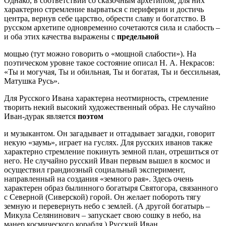
Однако, в соответствии со сказочным архетипом, для них
характерно стремление вырваться с периферии и достичь
центра, вернув себе царство, обрести славу и богатство. В
русском архетипе одновременно сочетаются сила и слабость –
и оба этих качества выражены с
предельной
мощью (тут можно говорить о «мощной слабости»). На
поэтическом уровне такое состояние описал Н. А. Некрасов:
«Ты и могучая, Ты и обильная, Ты и богатая, Ты и бессильная,
Матушка Русь».
Для Русского Ивана характерна неотмирность, стремление
творить некий высокий художественный образ. Не случайно
Иван-дурак является
поэтом
и музыкантом. Он загадывает и отгадывает загадки, говорит
некую «заумь», играет на гуслях. Для русских иванов также
характерно стремление покинуть земной план, отрешиться от
него. Не случайно русский Иван первым вышел в космос и
осуществил грандиозный социальный эксперимент,
направленный на создания «земного рая». Здесь очень
характерен образ былинного богатыря Святогора, связанного
с Северной (Сиверской) горой. Он желает побороть тягу
земную и перевернуть небо с землей. (А другой богатырь –
Микула Селянинович – запускает свою сошку в небо, на
манер космического корабля.) Русский Иван