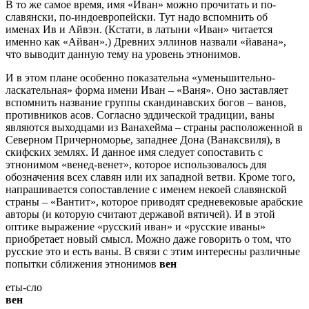
В то же самое время, имя «Иван» можно прочитать и по-
славянски, по-индоевропейски. Тут надо вспомнить об
именах Ив и Айвэн. (Кстати, в латыни «Иван» читается
именно как «Айван».) Древних эллинов назвали «йавана»,
что выводит данную тему на уровень этнонимов.
И в этом плане особенно показательна «уменьшительно-
ласкательная» форма имени Иван – «Ваня». Оно заставляет
вспомнить название группы скандинавских богов – ванов,
противников асов. Согласно эддической традиции, ваны
являются выходцами из Ванахейма – страны расположенной в
Северном Причерноморье, западнее Дона (Ванаксвиля), в
скифских землях. И данное имя следует сопоставить с
этнонимом «венед-венет», которое использовалось для
обозначения всех славян или их западной ветви. Кроме того,
напрашивается сопоставление с именем некоей славянской
страны – «Вантит», которое приводят средневековые арабские
авторы (и которую считают державой вятичей). И в этой
оптике выражение «русский иван» и «русские иваны»
приобретает новый смысл. Можно даже говорить о том, что
русские это и есть ваны. В связи с этим интересны различные
попытки сближения этнонимов
вен
еты-сло
вен