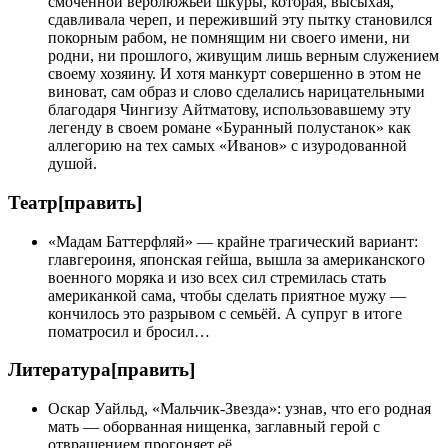
смоченной верблюжьей шкуры, которая, высыхая,
сдавливала череп, и переживший эту пытку становился
покорным рабом, не помнящим ни своего имени, ни
родни, ни прошлого, живущим лишь верным служением
своему хозяину. И хотя манкурт совершенно в этом не
виноват, сам образ и слово сделались нарицательными
благодаря Чингизу Айтматову, использовавшему эту
легенду в своем романе «Буранный полустанок» как
аллегорию на тех самых «Иванов» с изуродованной
душой.
Театр[править]
«Мадам Баттерфляй» — крайне трагический вариант:
главгероиня, японская гейша, вышла за американского
военного моряка и изо всех сил стремилась стать
американкой сама, чтобы сделать приятное мужу —
кончилось это разрывом с семьёй. А супруг в итоге
поматросил и бросил…
Литература[править]
Оскар Уайльд, «Мальчик-Звезда»: узнав, что его родная
мать — оборванная нищенка, заглавный герой с
отвращением прогоняет её.