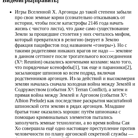
Видеоигры[править]
Игры Вселенной Х. Аргонцы до такой степени забыли
про свои земные корни (сознательно отказываясь от
истории, чтобы после катастрофы 2146 года начать
жизнь с чистого листа), что даже само существование
Земли за прошедшие столетия у них считалось мифом,
который превратился в религию (верует в Землю
фракция пацифистов под названием «гонеры»). Но с
такими родителями никаких врагов не надо — земляне
в данном сеттинге после трогательного воссоединения
(X³: Reunion) оказались кончеными козлами: мало того,
что порядочные ксенофобы[1], так еще и параноики[2],
засылающие шпионов ко всем подряд, включая
родственников аргонцев. Из-за действий и высокомерия
землян началась сначала холодная война между Землёй и
Содружеством (события X³: Terran Conflict), а затем и
прямая война между Землей и Аргоном (события X³:
Albion Prelude) как последствие раскрытия масштабной
шпионской сети землян в рядах аргонцев. Младшие
братья тоже оказались хороши: путём шпионажа с
помощью криминальных элементов пытались
заполучить земные технологии, а во время войны Сая
Хо совершила ещё одно настоящее преступление против
человечности по плану аргонской секретной службы —