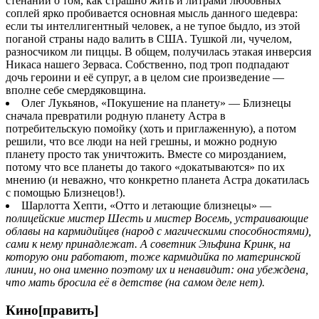
стенаний о том, как страшно жить и литрами любовных
соплей ярко пробивается основная мысль данного шедевра:
если ты интеллигентный человек, а не тупое быдло, из этой
поганой страны надо валить в США. Тушкой ли, чучелом,
разносчиком ли пиццы. В общем, получилась этакая инверсия
Никаса нашего Зерваса. Собственно, под троп подпадают
дочь героини и её супруг, а в целом сие произведение —
вполне себе смердяковщина.
Олег Лукьянов, «Покушение на планету» — Близнецы
сначала превратили родную планету Астра в
потребительскую помойку (хоть и приглаженную), а потом
решили, что все люди на ней грешны, и можно родную
планету просто так уничтожить. Вместе со мирозданием,
потому что все планеты до такого «докатываются» по их
мнению (и неважно, что конкретно планета Астра докатилась
с помощью Близнецов!).
Шарлотта Хепти, «Отто и летающие близнецы» —
полицейские мистер Шесть и мистер Восемь, устраивающие
облавы на кармидийцев (народ с магическими способностями),
сами к нему принадлежат. А советник Эльфина Кринк, на
которую они работают, тоже кармидийка по материнской
линии, но она именно поэтому их и ненавидит: она убеждена,
что мать бросила её в детстве (на самом деле нет).
Кино[править]