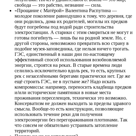
свобода — это рабство, незнание — сила.
«Прощание с Матёрой» Валентина Распутина —
молодое поколение равнодушно к тому, что деревня, где
они родились, дома их родителей, могилы их предков
будут погребены под водой ради строительства
электростанции. А старики с этим смириться не могут и
готовы погибнуть — лишь бы на родной земле. Но, с
другой стороны, невозможно превратить всю страну в
подобие музея-заповедника, где нельзя ничего трогать.
ГЭС, единственный в наши дни по-настоящему
эффективный способ использования возобновляемой
энергии, строятся на реках. В старые времена люди
селились исключительно вдоль рек, то есть, крупных
рек с незаселёнными берегами практически нет. Где же
ещё строить ГЭС, не в пустыне же? Надо искать
компромиссы: например, переносить кладбища предков
и/или исторические памятники в новые места
проживания переселенцев, технически это возможно.
Консерватизм не должен выходить за пределы здравого
смысла. Вообще-то есть конструкции, позволяющие
использовать течение реки для получения
электроэнергии без перегораживания плотинами. Так
что совсем не обязательно устраивать затопление
территорий.