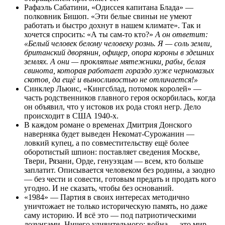
Рафаэль Сабатини, «Одиссея капитана Блада» —
полковник Бишоп. «Эти белые свиньи не умеют
работать и быстро дохнут в нашем климате». Так и
хочется спросить: «А ты сам-то кто?»
А он ответит:
«Белый человек белому человеку рознь. Я — соль земли,
британский дворянин, офицер, опора короны в здешних
землях. А они — проклятые мятежники, рабы, белая
свинота, которая работает гораздо хуже черномазых
скотов, да ещё и выносливостью не отличается!»
Синклер Льюис, «Кингсблад, потомок королей» —
часть родственников главного героя оскорбилась, когда
он объявил, что у истоков их рода стоял негр. Дело
происходит в США 1940-х.
В каждом романе о временах Дмитрия Донского
наверняка будет выведен Некомат-Сурожанин —
ловкий купец, а по совместительству ещё более
оборотистый шпион: поставляет сведения Москве,
Твери, Рязани, Орде, генуэзцам — всем, кто больше
заплатит. Описывается человеком без родины, а заодно
— без чести и совести, готовым предать и продать кого
угодно. И не сказать, чтобы без оснований.
«1984» — Партия в своих интересах методично
уничтожает не только историческую память, но даже
саму историю. И всё это — под патриотическими
лозунгами. Ничего удивительного: война — это мир,