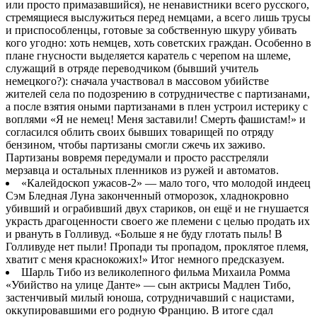
или просто примазавшийся), не ненавистники всего русского,
стремящиеся выслужиться перед немцами, а всего лишь трусы
и приспособленцы, готовые за собственную шкуру убивать
кого угодно: хоть немцев, хоть советских граждан. Особенно в
плане гнусности выделяется каратель с черепом на шлеме,
служащий в отряде переводчиком (бывший учитель
немецкого?): сначала участвовал в массовом убийстве
жителей села по подозрению в сотрудничестве с партизанами,
а после взятия оными партизанами в плен устроил истерику с
воплями «Я не немец! Меня заставили! Смерть фашистам!» и
согласился облить своих бывших товарищей по отряду
бензином, чтобы партизаны смогли сжечь их заживо.
Партизаны вовремя передумали и просто расстреляли
мерзавца и остальных пленников из ружей и автоматов.
«Калейдоскоп ужасов-2» — мало того, что молодой индеец
Сэм Бледная Луна законченный отморозок, хладнокровно
убивший и ограбивший двух стариков, он ещё и не гнушается
украсть драгоценности своего же племени с целью продать их
и рвануть в Голливуд. «Больше я не буду глотать пыль! В
Голливуде нет пыли! Пропади ты пропадом, проклятое племя,
хватит с меня краснокожих!» Итог немного предсказуем.
Шарль Тибо из великолепного фильма Михаила Ромма
«Убийство на улице Данте» — сын актрисы Мадлен Тибо,
застенчивый милый юноша, сотрудничавший с нацистами,
оккупировавшими его родную Францию. В итоге сдал