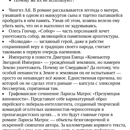
Почему же их не используют?
Чингиз Ай. В романе рассказывается легенда о матери,
узнавшей в одном из манкуртов сына и тщетно пытавшейся
пробудить в нём память. Узнав об этом, хозяева велели ему
убить мать, что он и выполнил не задумываясь.
Олесь Гончар, «Собор» — часть персонажей хочет
уничтожить собор, являющийся памятником архитектуры.
«Волкодав» — заглавный герой, даже в рабстве
сохранивший веру и традиции своего народа, считает
таковыми в первую очередь наемников.
Император в повести Дмитрия Емеца «Компьютер
Звездной Империи» — урождённый землянин, но намерен
Землю уничтожить. Почему не Смердяков? Да потому, что
особой ненависти к Земле и землянам он не испытывает —
просто он ненавидит всё живое. Единственная причина, по
которой он не сделал этого раньше — капсула с эликсиром
бессмертия, спрятанная там.
Графоманское сочинение Ларисы Матрос «Презумпция
виновности». Представьте себе карикатурный образ
еврейского либерала-интеллигента, созданный творческой
командой оголтелых шовинистов-черносотенцев в
пропагандистских целях… и это будут главные герои в
романе Ларисы Матрос — объекты безоговорочной и
искренней симпатии автора. За километрами корявого текста,