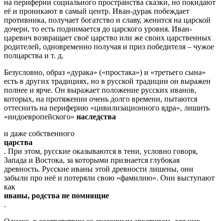
на периферии социального пространства сказки, но покидают
её и проникают в самый центр. Иван-дурак побеждает
противника, получает богатство и славу, женится на царской
дочери, то есть поднимается до царского уровня. Иван-
царевич возвращает своё царство или же своих царственных
родителей, одновременно получая и приз победителя – чужое
полцарства и т. д.
Безусловно, образ «дурака» («простака») и «третьего сына»
есть в других традициях, но в русской традиции он выражен
полнее и ярче. Он выражает положение русских иванов,
которых, на протяжении очень долго времени, пытаются
оттеснить на периферию «цивилизационного ядра», лишить
«индоевропейского»
наследства
и даже собственного
царства
. При этом, русские оказываются в тени, условно говоря,
Запада и Востока, за которыми признается глубокая
древность. Русские иваны этой древности лишены, они
забыли про неё и потеряли свою «фамилию». Они выступают
как
иваны, родства не помнящие
.