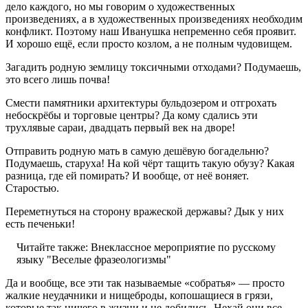
дело каждого, но мы говорим о художественных
произведениях, а в художественных произведениях необходим
конфликт. Поэтому наш Иванушка непременно себя проявит.
И хорошо ещё, если просто козлом, а не полным чудовищем.
Загадить родную землицу токсичными отходами? Подумаешь,
это всего лишь почва!
Смести памятники архитектуры бульдозером и отгрохать
небоскрёбы и торговые центры? Да кому сдались эти
трухлявые сараи, двадцать первый век на дворе!
Отправить родную мать в самую дешёвую богадельню?
Подумаешь, старуха! На кой чёрт тащить такую обузу? Какая
разница, где ей помирать? И вообще, от неё воняет.
Старостью.
Переметнуться на сторону вражеской державы? Дык у них
есть печеньки!
Читайте также:
Внеклассное мероприятие по русскому
языку "Веселые фразеологизмы"
Да и вообще, все эти так называемые «собратья» — просто
жалкие неудачники и нищеброды, копошащиеся в грязи,
которые так ничего в жизни и не добились. Нехай они все