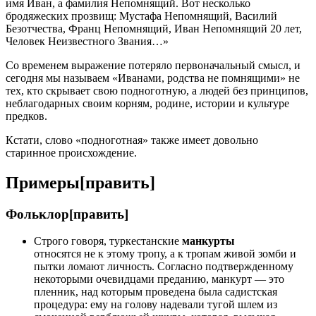
имя Иван, а фамилия Непомнящий. Вот несколько
бродяжеских прозвищ: Мустафа Непомнящий, Василий
Безотчества, Франц Непомнящий, Иван Непомнящий 20 лет,
Человек Неизвестного Звания…»
Со временем выражение потеряло первоначальный смысл, и
сегодня мы называем «Иванами, родства не помнящими» не
тех, кто скрывает свою подноготную, а людей без принципов,
неблагодарных своим корням, родине, истории и культуре
предков.
Кстати, слово «подноготная» также имеет довольно
старинное происхождение.
Примеры[править]
Фольклор[править]
Строго говоря, туркестанские
манкурты
относятся не к этому тропу, а к тропам живой зомби и
пытки ломают личность. Согласно подтвержденному
некоторыми очевидцами преданию, манкурт — это
пленник, над которым проведена была садистская
процедура: ему на голову надевали тугой шлем из