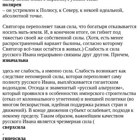
полярен
– он устремлен к Полюсу, к Северу, к некоей идеальной,
абсолютной точке.
Святогора переполняет такая сила, что богатыря отказывается
носить мать-земля. И, в конечном итоге, он гибнет под
тяжестью своей же собственной силы. (Хотя, есть менее
распространенный вариант былины, согласно которому
Святогор всё-таки остаётся в живых.) Слабость и сила
русского Ивана неразрывно связаны друг другом. Причем,
изначальна
здесь не слабость, а именно сила. Слабость возникает как
следствие непомерной силы, которая переполняет саму
полноту русского Ивана, выплёскивается гигантским
водопадом. Отсюда и знаменитый «русский альтруизм»,
который проявился в особенностях имперского строительства
(отказ от колониального угнетения) и внешней политики (во
многом бескорыстная, идейная поддержка разных стран и
движений). В конце движения субъект ослабевает, подходя к
некоему пределу. Таким образом, важнейшим качеством
русского Ивана является чрезмерная сила (
сверхсила
,
гиперсила