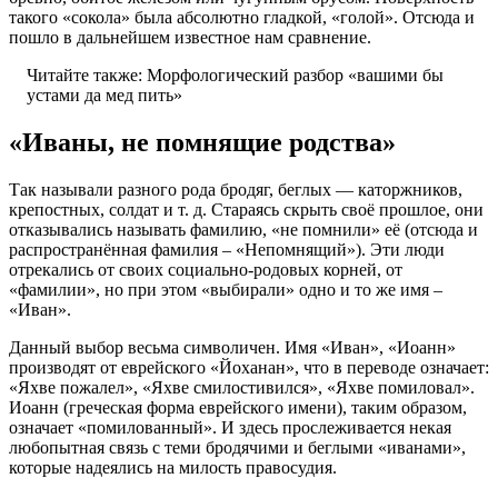
такого «сокола» была абсолютно гладкой, «голой». Отсюда и
пошло в дальнейшем известное нам сравнение.
Читайте также:
Морфологический разбор «вашими бы
устами да мед пить»
«Иваны, не помнящие родства»
Так называли разного рода бродяг, беглых — каторжников,
крепостных, солдат и т. д. Стараясь скрыть своё прошлое, они
отказывались называть фамилию, «не помнили» её (отсюда и
распространённая фамилия – «Непомнящий»). Эти люди
отрекались от своих социально-родовых корней, от
«фамилии», но при этом «выбирали» одно и то же имя –
«Иван».
Данный выбор весьма символичен. Имя «Иван», «Иоанн»
производят от еврейского «Йоханан», что в переводе означает:
«Яхве пожалел», «Яхве смилостивился», «Яхве помиловал».
Иоанн (греческая форма еврейского имени), таким образом,
означает «помилованный». И здесь прослеживается некая
любопытная связь с теми бродячими и беглыми «иванами»,
которые надеялись на милость правосудия.