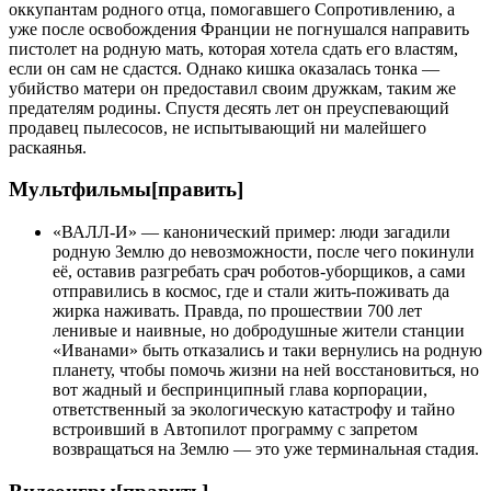
оккупантам родного отца, помогавшего Сопротивлению, а
уже после освобождения Франции не погнушался направить
пистолет на родную мать, которая хотела сдать его властям,
если он сам не сдастся. Однако кишка оказалась тонка —
убийство матери он предоставил своим дружкам, таким же
предателям родины. Спустя десять лет он преуспевающий
продавец пылесосов, не испытывающий ни малейшего
раскаянья.
Мультфильмы[править]
«ВАЛЛ-И» — канонический пример: люди загадили
родную Землю до невозможности, после чего покинули
её, оставив разгребать срач роботов-уборщиков, а сами
отправились в космос, где и стали жить-поживать да
жирка наживать. Правда, по прошествии 700 лет
ленивые и наивные, но добродушные жители станции
«Иванами» быть отказались и таки вернулись на родную
планету, чтобы помочь жизни на ней восстановиться, но
вот жадный и беспринципный глава корпорации,
ответственный за экологическую катастрофу и тайно
встроивший в Автопилот программу с запретом
возвращаться на Землю — это уже терминальная стадия.