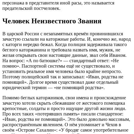
персонажа в представителя иной расы, это называется
предательский постчеловек.
Человек Неизвестного Звания
В царской России с незапамятных времён провинившихся
зачастую ссылали на каторжные работы. И, конечно же, народ
с каторги нередко бежал. Когда полиция задерживала такого
беглого каторжанина и требовала назвать имя, мужик, не
желая открывать свои настоящие данные, звал себя Иваном.
На вопрос: «А по батюшке?» — стандартный ответ: «Не
помню». Паспортной системы ещё не существовало, и
установить реальное имя человека было крайне непросто.
Поэтому полицейский так и записывал: «Иван, родства не
помнящий». Долгое время существовал даже отдельный
юридический термин — «не помнящий родства».
Помимо беглых каторжников, свои имена и происхождение
зачастую хотели скрыть сбежавшие от жестокого помещика
крепостные, солдаты и просто ищущие другой жизни люди.
Про всех таких «потерявших память» писали стандартное:
«Иван, родства не помнящий». Это было довольно массовым,
распространённым явлением. О нём упоминает и Чехов в
своём «Острове Сахалин»: «У бродяг самое употребительное