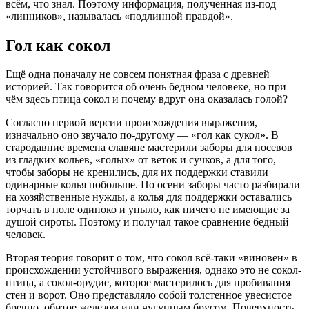
всём, что знал. Поэтому информация, полученная из-под
«линников», называлась «подлинной правдой».
Гол как сокол
Ещё одна поначалу не совсем понятная фраза с древней
историей. Так говорится об очень бедном человеке, но при
чём здесь птица сокол и почему вдруг она оказалась голой?
Согласно первой версии происхождения выражения,
изначально оно звучало по-другому — «гол как сукол». В
стародавние времена славяне мастерили заборы для посевов
из гладких кольев, «голых» от веток и сучков, а для того,
чтобы заборы не кренились, для их поддержки ставили
одинарные колья побольше. По осени заборы часто разбирали
на хозяйственные нужды, а колья для поддержки оставались
торчать в поле одиноко и уныло, как ничего не имеющие за
душой сироты. Поэтому и получал такое сравнение бедный
человек.
Вторая теория говорит о том, что сокол всё-таки «виновен» в
происхождении устойчивого выражения, однако это не сокол-
птица, а сокол-орудие, которое мастерилось для пробивания
стен и ворот. Оно представляло собой толстенное увесистое
бревно, обитое железом или чугунным брусом. Поверхность