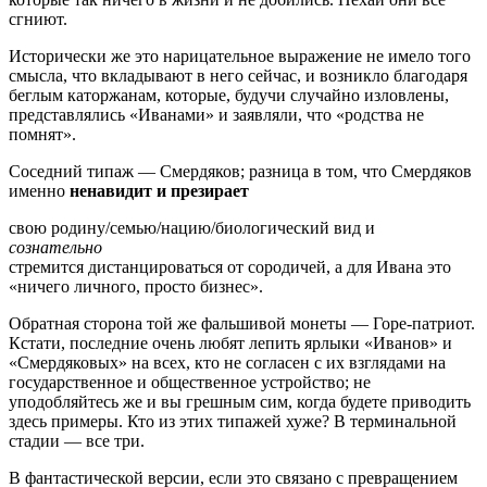
сгниют.
Исторически же это нарицательное выражение не имело того
смысла, что вкладывают в него сейчас, и возникло благодаря
беглым каторжанам, которые, будучи случайно изловлены,
представлялись «Иванами» и заявляли, что «родства не
помнят».
Соседний типаж — Смердяков; разница в том, что Смердяков
именно
ненавидит и презирает
свою родину/семью/нацию/биологический вид и
сознательно
стремится дистанцироваться от сородичей, а для Ивана это
«ничего личного, просто бизнес».
Обратная сторона той же фальшивой монеты — Горе-патриот.
Кстати, последние очень любят лепить ярлыки «Иванов» и
«Смердяковых» на всех, кто не согласен с их взглядами на
государственное и общественное устройство; не
уподобляйтесь же и вы грешным сим, когда будете приводить
здесь примеры. Кто из этих типажей хуже? В терминальной
стадии — все три.
В фантастической версии, если это связано с превращением