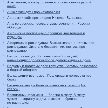
А вы знаете, почему правильно ставить веник ручкой
вниз?
А шо? Анекдоты про хохловТекст
Авторский сайт протоиерея Николая Булгакова
Анализ рассказа носова огурцы сочинения. Рассказ
«Огурцы
Английские пословицы о прошлом, настоящем и
будущем
Афоризмы о равнодушии. Высказывания и цитаты про
равнодушие. Цитаты о безразличии, статусы про
равнодушие
Бегом с изоляции: 7 главных ошибок людей,
начинающих пробежки после долгого сидения дома
Бедному и богатому дали гору угля. Богатый разбогател,
а бедный обеднел
Белка шишки все грызет. Пословицы и поговорки про
белку
Беседа на тему » Ложь человека не красит»! (1-2
классы)
Бесплатный фрагмент — Бревно в глазу. В глазу
чужом — соринку видим, в своём — бревна
не разглядим