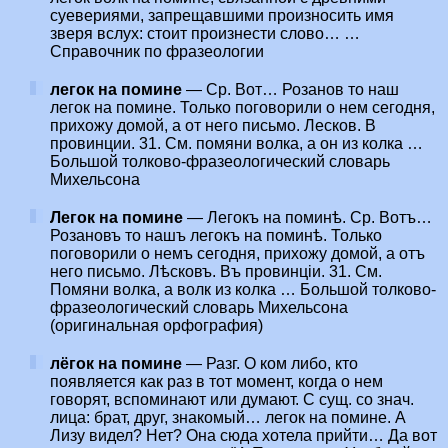
суевериями, запрещавшими произносить имя
зверя вслух: стоит произнести слово… …
Справочник по фразеологии
легок на помине
— Ср. Вот… Розанов то наш
легок на помине. Только поговорили о нем сегодня,
прихожу домой, а от него письмо. Лесков. В
провинции. 31. См. помяни волка, а он из колка …
Большой толково-фразеологический словарь
Михельсона
Легок на помине
— Легокъ на поминѣ. Ср. Вотъ…
Розановъ то нашъ легокъ на поминѣ. Только
поговорили о немъ сегодня, прихожу домой, а отъ
него письмо. Лѣсковъ. Въ провинціи. 31. См.
Помяни волка, а волк из колка … Большой толково-
фразеологический словарь Михельсона
(оригинальная орфография)
лёгок на помине
— Разг. О ком либо, кто
появляется как раз в тот момент, когда о нем
говорят, вспоминают или думают. С сущ. со знач.
лица: брат, друг, знакомый… легок на помине. А
Лизу видел? Нет? Она сюда хотела прийти… Да вот