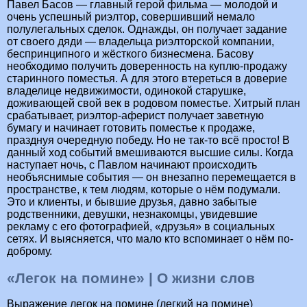
Павел Басов — главный герой фильма — молодой и
очень успешный риэлтор, совершивший немало
полулегальных сделок. Однажды, он получает задание
от своего дяди — владельца риэлторской компании,
беспринципного и жёсткого бизнесмена. Басову
необходимо получить доверенность на куплю-продажу
старинного поместья. А для этого втереться в доверие
владелице недвижимости, одинокой старушке,
доживающей свой век в родовом поместье. Хитрый план
срабатывает, риэлтор-аферист получает заветную
бумагу и начинает готовить поместье к продаже,
празднуя очередную победу. Но не так-то всё просто! В
данный ход событий вмешиваются высшие силы. Когда
наступает ночь, с Павлом начинают происходить
необъяснимые события — он внезапно перемещается в
пространстве, к тем людям, которые о нём подумали.
Это и клиенты, и бывшие друзья, давно забытые
родственники, девушки, незнакомцы, увидевшие
рекламу с его фотографией, «друзья» в социальных
сетях. И выясняется, что мало кто вспоминает о нём по-
доброму.
«Легок на помине» | О жизни слов
Выражение легок на помине (легкий на помине)