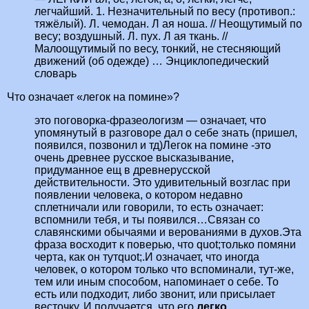
легчайший. 1. Незначительный по весу (противоп.:
тяжёлый). Л. чемодан. Л ая ноша. // Неощутимый по
весу; воздушный. Л. пух. Л ая ткань. //
Малоощутимый по весу, тонкий, не стесняющий
движений (об одежде) … Энциклопедический
словарь
Что означает «легок на помине»?
это поговорка-фразеологизм — означает, что
упомянутый в разговоре дал о себе знать (пришел,
появился, позвонил и тд)Легок на помине -это
очень древнее русское высказывание,
придуманное ещ в древнерусской
действительности. Это удивительный возглас при
появлении человека, о котором недавно
сплетничали или говорили, то есть означает:
вспомнили тебя, и ты появился…Связан со
славянскими обычаями и верованиями в духов.Эта
фраза восходит к поверью, что quot;только помяни
черта, как он тутquot;.И означает, что иногда
человек, о котором только что вспоминали, тут-же,
тем или иным способом, напоминает о себе. То
есть или подходит, либо звонит, или присылает
весточку. И получается, что его
легко