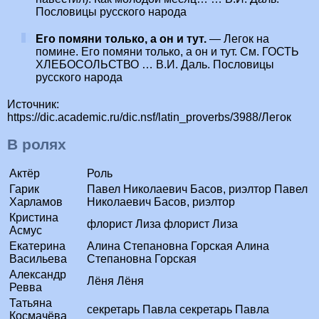
Пословицы русского народа
Его помяни только, а он и тут.
— Легок на
помине. Его помяни только, а он и тут. См. ГОСТЬ
ХЛЕБОСОЛЬСТВО … В.И. Даль. Пословицы
русского народа
Источник:
https://dic.academic.ru/dic.nsf/latin_proverbs/3988/Легок
В ролях
Актёр
Роль
Гарик
Павел Николаевич Басов, риэлтор Павел
Харламов
Николаевич Басов, риэлтор
Кристина
флорист Лиза флорист Лиза
Асмус
Екатерина
Алина Степановна Горская Алина
Васильева
Степановна Горская
Александр
Лёня Лёня
Ревва
Татьяна
секретарь Павла секретарь Павла
Космачёва