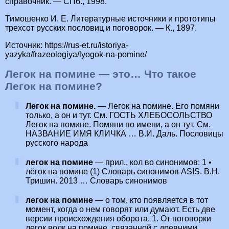
справочник. — СПб., 1998.
Тимошенко И. Е. Литературные источники и прототипы
трехсот русских пословиц и поговорок. — К., 1897.
Источник: https://rus-et.ru/istoriya-
yazyka/frazeologiya/lyogok-na-pomine/
Легок на помине — это… Что такое
Легок на помине?
Легок на помине.
— Легок на помине. Его помяни
только, а он и тут. См. ГОСТЬ ХЛЕБОСОЛЬСТВО
Легок на помине. Помяни по имени, а он тут. См.
НАЗВАНИЕ ИМЯ КЛИЧКА … В.И. Даль. Пословицы
русского народа
легок на помине
— прил., кол во синонимов: 1 •
лёгок на помине (1) Словарь синонимов ASIS. В.Н.
Тришин. 2013 … Словарь синонимов
легок на помине
— о том, кто появляется в тот
момент, когда о нем говорят или думают. Есть две
версии происхождения оборота. 1. От поговорки
легок волк на помине, связанной с древними