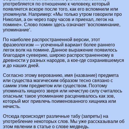
употребляется по отношению к человеку, который
появляется вскоре после того, как его вспомнили или
упомянули. Например: «Мы только утром говорили про
Николая, а он через пару часов и приехал, легок на
помине». Слово помин здесь означает ‘воспоминание,
упоминание’.
По наиболее распространенной версии, этот
фразеологизм — усеченный вариант более раннего
легок волк на помине. Данное выражение появилось
благодаря суеверию, широко распространенному в
древности у разных народов, а кое-где сохранившемуся
и до наших дней.
Согласно этому верованию, имя (название) предмета
или существа магическим образом тесно связано с
самим этим предметом или существом. Поэтому
упоминать хищного зверя или нечистую силу считалось
опасным: такое упоминание расценивалось как зов,
который мог привлечь поименованного хищника или
нечисть.
Отсюда происходят различные табу (запреты) на
употребление некоторых слов. Мы уже рассказывали об
этом явлении в статье о слове медведь.