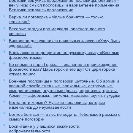
Век живи век учись продолжение пословицы. Век живи –
век учись: смысл пословицы и варианты её применения
Век живи век учись продолжение
Верна ли поговорка «Милые бранятся — только
тешатся»?
Веселые загадки про медведя, опасного лесного
хищника
Викторина для учащихся начальных классов «Хочу быть
здоровым!»
Внеклассное мероприятие по русскому языку «Веселые
фразеологизмы»
Во времена царя Гороха — значение и происхождение
фразеологизма? Царь горох и его шут От царя гороха
откуда пошло
Военные пословицы и поговорки шуточные. Об армии и
военной службе смешные, прикольные, остроумные,
юмористические, шуточные фразы, афоризмы, цитаты.
Армия — афоризмы, приколы, маразмы, шутки, нуждики
Волка ноги кормят? Русские пословицы, которые
изменились до неузнаваемости
Волков бояться — в лес не ходить. Небольшой рассказ о
смысле поговорки
Воспитание у учащихся вежливости,
доброжелательности.