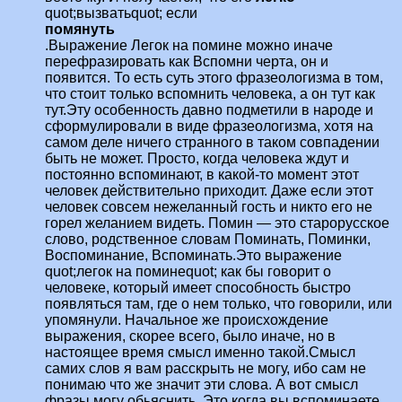
quot;вызватьquot; если
помянуть
.Выражение Легок на помине можно иначе
перефразировать как Вспомни черта, он и
появится. То есть суть этого фразеологизма в том,
что стоит только вспомнить человека, а он тут как
тут.Эту особенность давно подметили в народе и
сформулировали в виде фразеологизма, хотя на
самом деле ничего странного в таком совпадении
быть не может. Просто, когда человека ждут и
постоянно вспоминают, в какой-то момент этот
человек действительно приходит. Даже если этот
человек совсем нежеланный гость и никто его не
горел желанием видеть. Помин — это старорусское
слово, родственное словам Поминать, Поминки,
Воспоминание, Вспоминать.Это выражение
quot;легок на поминеquot; как бы говорит о
человеке, который имеет способность быстро
появляться там, где о нем только, что говорили, или
упомянули. Начальное же происхождение
выражения, скорее всего, было иначе, но в
настоящее время смысл именно такой.Смысл
самих слов я вам расскрыть не могу, ибо сам не
понимаю что же значит эти слова. А вот смысл
фразы могу обьяснить. Это когда вы вспоминаете