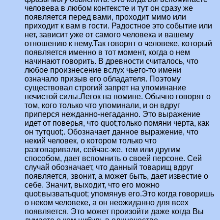
человева в любом контексте и тут он сразу же
появляется перед вами, проходит мимо или
приходит к вам в гости. Радостное это событие или
нет, зависит уже от самого человека и вашему
отношению к нему.Так говорят о человеке, который
появляется именно в тот момент, когда о нем
начинают говорить. В древности считалось, что
любое произнесение вслух чьего-то имени
означало призыв его обладателя. Поэтому
существовал строгий запрет на упоминание
нечистой силы.Легок на помине. Обычно говорят о
том, кого только что упоминали, и он вдруг
приперся нежданно-негаданно. Это выражение
идет от поверья, что quot;только помяни черта, как
он тутquot;. Обозначает данное выражение, что
некий человек, о котором только что
разговаривали, сейчас-же, тем или другим
способом, дает вспомнить о своей персоне. Сей
случай обозначает, что данный товарищ вдруг
появляется, звонит, а может быть, дает известие о
себе. Значит, выходит, что его можно
quot;вызватьquot; упомянув его.Это когда говоришь
о неком человеке, а он неожиданно для всех
появляется. Это может произойти даже когда Вы