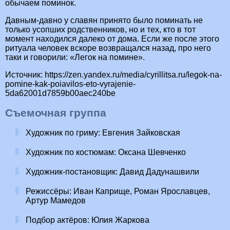
обычаем поминок.
Давным-давно у славян принято было поминать не
только усопших родственников, но и тех, кто в тот
момент находился далеко от дома. Если же после этого
ритуала человек вскоре возвращался назад, про него
таки и говорили: «Легок на помине».
Источник: https://zen.yandex.ru/media/cyrillitsa.ru/legok-na-
pomine-kak-poiavilos-eto-vyrajenie-
5da62001d7859b00aec240be
Съемочная группа
Художник по гриму: Евгения Зайковская
Художник по костюмам: Оксана Шевченко
Художник-постановщик: Давид Дадунашвили
Режиссёры: Иван Каприще, Роман Ярославцев,
Артур Мамедов
Подбор актёров: Юлия Жаркова