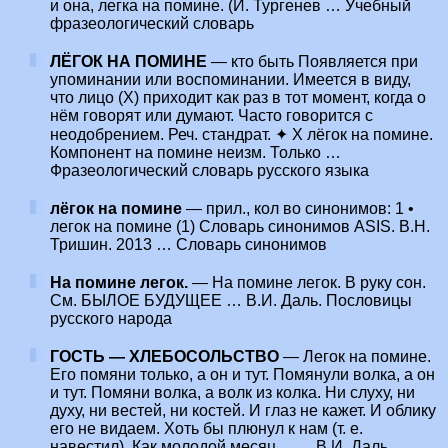
и она, легка на помине. (И. Тургенев … Учебный
фразеологический словарь
ЛЁГОК НА ПОМИНЕ
— кто быть Появляется при
упоминании или воспоминании. Имеется в виду,
что лицо (X) приходит как раз в тот момент, когда о
нём говорят или думают. Часто говорится с
неодобрением. Реч. стандрат. ✦ X лёгок на помине.
Компонент на помине неизм. Только …
Фразеологический словарь русского языка
лёгок на помине
— прил., кол во синонимов: 1 •
легок на помине (1) Словарь синонимов ASIS. В.Н.
Тришин. 2013 … Словарь синонимов
На помине легок.
— На помине легок. В руку сон.
См. БЫЛОЕ БУДУЩЕЕ … В.И. Даль. Пословицы
русского народа
ГОСТЬ — ХЛЕБОСОЛЬСТВО
— Легок на помине.
Его помяни только, а он и тут. Помянули волка, а он
и тут. Помяни волка, а волк из колка. Ни слуху, ни
духу, ни вестей, ни костей. И глаз не кажет. И облику
его не видаем. Хоть бы плюнул к нам (т. е.
навестил). Как молодой месяц… … В.И. Даль.