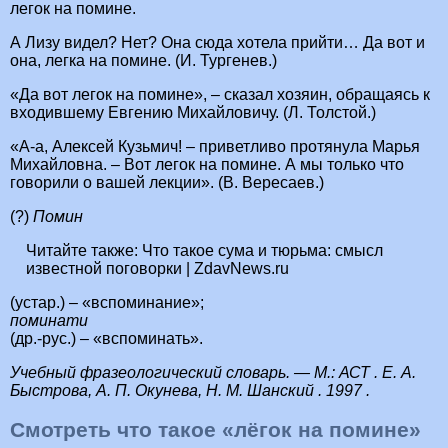
легок на помине.
А Лизу видел? Нет? Она сюда хотела прийти… Да вот и
она, легка на помине. (И. Тургенев.)
«Да вот легок на помине», – сказал хозяин, обращаясь к
входившему Евгению Михайловичу. (Л. Толстой.)
«А-а, Алексей Кузьмич! – приветливо протянула Марья
Михайловна. – Вот легок на помине. А мы только что
говорили о вашей лекции». (В. Вересаев.)
(?)
Помин
Читайте также:
Что такое сума и тюрьма: смысл
известной поговорки | ZdavNews.ru
(устар.) – «вспоминание»;
поминати
(др.-рус.) – «вспоминать».
Учебный фразеологический словарь. — М.: АСТ . Е. А.
Быстрова, А. П. Окунева, Н. М. Шанский . 1997 .
Смотреть что такое «лёгок на помине»