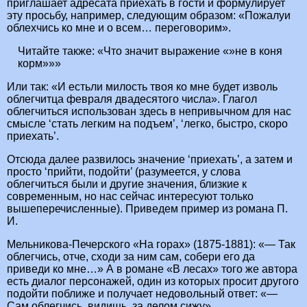
приглашает адресата приехать в гости и формулирует
эту просьбу, например, следующим образом: «Пожалуи
облехчись ко мне и о всем… переговорим».
Читайте также:
«Что значит выражение «»не в коня
корм»»»
Или так: «И естьли милость твоя ко мне будет изволь
облегчитца февраля двадесятого числа». Глагол
облегчиться использован здесь в непривычном для нас
смысле ‘стать легким на подъем’, ‘легко, быстро, скоро
приехать’.
Отсюда далее развилось значение ‘приехать’, а затем и
просто ‘прийти, подойти’ (разумеется, у слова
облегчиться были и другие значения, близкие к
современным, но нас сейчас интересуют только
вышеперечисленные). Приведем пример из романа П.
И.
Мельникова-Печерского «На горах» (1875-1881): «— Так
облегчись, отче, сходи за ним сам, собери его да
приведи ко мне…» А в романе «В лесах» того же автора
есть диалог персонажей, один из которых просит другого
подойти поближе и получает недовольный ответ: «—
Сам облегчись, видишь, за делом сижу».