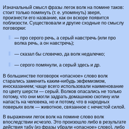
Изначальный смысл фразы легок волк на помине таков:
стоит только помянуть (т. е. упомянуть) зверя,
произнести его название, как он вскоре появится
поблизости. Существовали и другие сходные по смыслу
поговорки:
— про серого речь, а серый навстречь (или про
волка речь, а он навстречь);
— сказал бы словечко, да волк недалечко;
— серого помянули, а серый здесь и др.
В большинстве поговорок «опасное» слово волк
старались заменить каким-нибудь эвфемизмом,
иносказанием; чаще всего использовали наименование
по цвету шерсти — серый. Волков опасались не только
потому, что они могли задрать домашнюю скотину или
напасть на человека, но и потому, что в народных
поверьях волк — животное, связанное с нечистой силой.
В выражении легок волк на помине слово волк
впоследствии исчезло. Это произошло либо в результате
действия табу (из фразы убрали «опасное» слово), либо