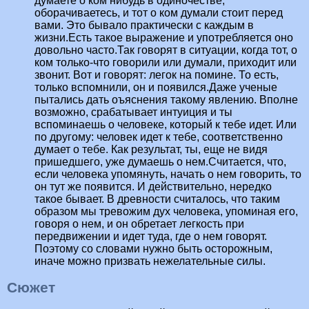
думаете о ком нибудь в одиночестве,
оборачиваетесь, и тот о ком думали стоит перед
вами. Это бывало практически с каждым в
жизни.Есть такое выражение и употребляется оно
довольно часто.Так говорят в ситуации, когда тот, о
ком только-что говорили или думали, приходит или
звонит. Вот и говорят: легок на помине. То есть,
только вспомнили, он и появился.Даже ученые
пытались дать оъяснения такому явлению. Вполне
возможно, срабатывает интуиция и ты
вспоминаешь о человеке, который к тебе идет. Или
по другому: человек идет к тебе, соответственно
думает о тебе. Как результат, ты, еще не видя
пришедшего, уже думаешь о нем.Считается, что,
если человека упомянуть, начать о нем говорить, то
он тут же появится. И действительно, нередко
такое бывает. В древности считалось, что таким
образом мы тревожим дух человека, упоминая его,
говоря о нем, и он обретает легкость при
передвижении и идет туда, где о нем говорят.
Поэтому со словами нужно быть осторожным,
иначе можно призвать нежелательные силы.
Сюжет