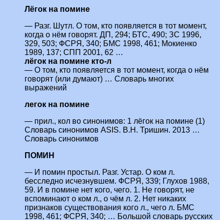
Лёгок на помине
— Разг. Шутл. О том, кто появляется в тот момент,
когда о нём говорят. ДП, 294; БТС, 490; ЗС 1996,
329, 503; ФСРЯ, 340; БМС 1998, 461; Мокиенко
1989, 137; СПП 2001, 62 …
лёгок на помине кто-л
— О том, кто появляется в тот момент, когда о нём
говорят (или думают) … Словарь многих
выражений
легок на помине
— прил., кол во синонимов: 1 лёгок на помине (1)
Словарь синонимов ASIS. В.Н. Тришин. 2013 …
Словарь синонимов
ПОМИН
— И помин простыл. Разг. Устар. О ком л.
бесследно исчезнувшем. ФСРЯ, 339; Глухов 1988,
59. И в помине нет кого, чего. 1. Не говорят, не
вспоминают о ком л., о чём л. 2. Нет никаких
признаков существования кого л., чего л. БМС
1998, 461; ФСРЯ, 340; … Большой словарь русских