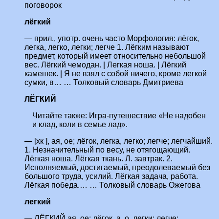
поговорок
лёгкий
— прил., употр. очень часто Морфология: лёгок,
легка, легко, легки; легче 1. Лёгким называют
предмет, который имеет относительно небольшой
вес. Лёгкий чемодан. | Легкая ноша. | Лёгкий
камешек. | Я не взял с собой ничего, кроме легкой
сумки, в… … Толковый словарь Дмитриева
ЛЁГКИЙ
Читайте также:
Игра-путешествие «Не надобен
и клад, коли в семье лад».
— [хк ], ая, ое; лёгок, легка, легко; легче; легчайший.
1. Незначительный по весу, не отягощающий.
Лёгкая ноша. Лёгкая ткань. Л. завтрак. 2.
Исполняемый, достигаемый, преодолеваемый без
большого труда, усилий. Лёгкая задача, работа.
Лёгкая победа.… … Толковый словарь Ожегова
легкий
— ЛЁГКИЙ ая, ое; лёгок, а, о, легки; легче;