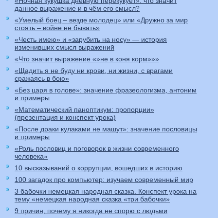
«Ночная кукушка дневную перекукует»: что значит
данное выражение и в чём его смысл?
«Умелый боец – везде молодец» или «Дружно за мир
стоять – войне не бывать»
«Честь имею» и «зарубить на носу» — история
изменивших смысл выражений
«Что значит выражение «»не в коня корм»»»
«Щадить я не буду ни крови, ни жизни, с врагами
сражаясь в бою»
«Без царя в голове»: значение фразеологизма, антоним
и примеры
«Математический паноптикум: пропорции»
(презентация и конспект урока)
«После драки кулаками не машут»: значение пословицы
и примеры
«Роль пословиц и поговорок в жизни современного
человека»
10 высказываний о коррупции, вошедших в историю
100 загадок про компьютер: изучаем современный мир
3 бабочки немецкая народная сказка. Конспект урока на
тему «немецкая народная сказка «три бабочки»
9 причин, почему я никогда не спорю с людьми