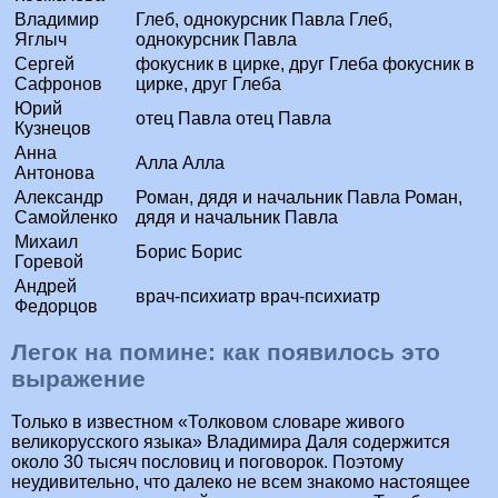
Владимир
Глеб, однокурсник Павла Глеб,
Яглыч
однокурсник Павла
Сергей
фокусник в цирке, друг Глеба фокусник в
Сафронов
цирке, друг Глеба
Юрий
отец Павла отец Павла
Кузнецов
Анна
Алла Алла
Антонова
Александр
Роман, дядя и начальник Павла Роман,
Самойленко
дядя и начальник Павла
Михаил
Борис Борис
Горевой
Андрей
врач-психиатр врач-психиатр
Федорцов
Легок на помине: как появилось это
выражение
Только в известном «Толковом словаре живого
великорусского языка» Владимира Даля содержится
около 30 тысяч пословиц и поговорок. Поэтому
неудивительно, что далеко не всем знакомо настоящее