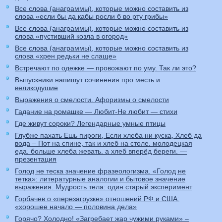
Все слова (анаграммы), которые можно составить из
слова «если бы да кабы росли б во рту грибы»
Все слова (анаграммы), которые можно составить из
слова «пустивший козла в огород»
Все слова (анаграммы), которые можно составить из
слова «хрен редьки не слаще»
Встречают по одежке — провожают по уму. Так ли это?
Выпускники напишут сочинения про месть и
великодушие
Выражения о смелости. Афоризмы о смелости
Гадание на ромашке — Любит-Не любит — стихи
Где живут сороки? Легендарные умные птицы
Глубже пахать Ешь пироги, Если хлеба ни куска, Хлеб да
вода – Пот на спине, так и хлеб на столе. молодецкая
еда. больше хлеба жевать. а хлеб вперёд береги. —
презентация
Голод не теска значение фразеологизма. «Голод не
тетка»: литературные аналогии и бытовое значение
выражения. Мудрость тела: один старый эксперимент
Горбачев о «перезагрузке» отношений РФ и США:
«хорошее начало — половина дела»
Горячо? Холодно! «Загребает жар чужими руками» –