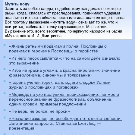
Мутить воду
Заметать за собою следы, подобно тому как делают некоторые
рыбы, когда, спасаясь от преследования, поднимают ударами
плавников и хвоста облачка песка или ила, ослепляющего врага.
Вот поэтому выражение «мутить воду» означает то же, что и
«хитрить», «сбивать с толку окружающих». Мы пахали…
Выражение это, всего вероятнее, почерпнуто народом из басни
«Муха» поэта И. И. Дмитриева,...
«Жизнь ратными подвигами полна. Пословицы о
подвигах и героизме Пословицы о геройстве
«Из него песок сыплется»: что на самом деле означало
это выражение
«Изба не красна углами, а красна пирогами»: значение
фразеологизма, синонимы и толкование
«Корень учения горек, да плод его сладок» Устный
журнал о пословицах и поговорках.
«Медведь на ухо наступил»: происхождение, прямое и
переносное значение фразеологизма, объяснение
одним словом, примеры предложений
«Не верь, не бойся, не проси»
«Незнание законов, не освобождает от ответственности.
Зато знание запросто» Станислав Ежи Лец. —
презентация