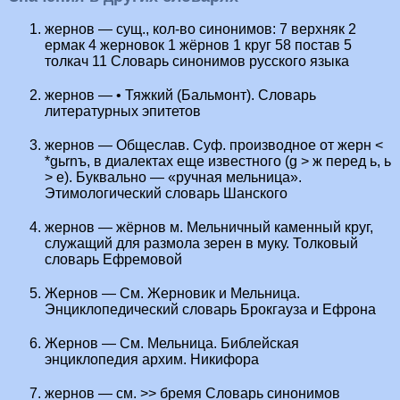
жернов — сущ., кол-во синонимов: 7 верхняк 2
ермак 4 жерновок 1 жёрнов 1 круг 58 постав 5
толкач 11 Словарь синонимов русского языка
жернов — • Тяжкий (Бальмонт). Словарь
литературных эпитетов
жернов — Общеслав. Суф. производное от жерн <
*gьrnъ, в диалектах еще известного (g > ж перед ь, ь
> е). Буквально — «ручная мельница».
Этимологический словарь Шанского
жернов — жёрнов м. Мельничный каменный круг,
служащий для размола зерен в муку. Толковый
словарь Ефремовой
Жернов — См. Жерновик и Мельница.
Энциклопедический словарь Брокгауза и Ефрона
Жернов — См. Мельница. Библейская
энциклопедия архим. Никифора
жернов — см. >> бремя Словарь синонимов