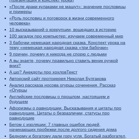
(презентация и конспект урока)
«После драки кулаками не машут»: значение пословицы
и примеры
«Роль пословиц и поговорок в жизни современного
человека»
10 высказываний о коррупции, вошедших в историю
100 загадок про компьютер: изучаем современный мир
3 бабочки немецкая народная сказка. Конспект урока на
тему «немецкая народная сказка «три бабочки»
9 причин, почему я никогда не спорю с людьми
А вы знаете, почему правильно ставить веник ручкой
вниз?
А шо? Анекдоты про хохловТекст
Авторский сайт протоиерея Николая Булгакова
Анализ рассказа носова огурцы сочинения. Рассказ
«Огурцы
Английские пословицы о прошлом, настоящем и
будущем
Афоризмы о равнодушии. Высказывания и цитаты про
равнодушие. Цитаты о безразличии, статусы про
равнодушие
Бегом с изоляции: 7 главных ошибок людей,
начинающих пробежки после долгого сидения дома
Бедному и богатому дали гору угля. Богатый разбогател,