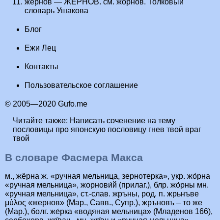
жернов — ЖЁРНОВ. см. жорнов. Толковый
словарь Ушакова
Блог
Ежи Лец
Контакты
Пользовательское соглашение
© 2005—2020 Gufo.me
Читайте также:
Написать соченение на тему
пословицы про японскую пословицу гнев твой враг
твой
В словаре Фасмера Макса
м., жёрна ж. «ручная мельница, зернотерка», укр. жо́рна
«ручная мельница», жорнови́й (прилаг.), блр. жо́рны мн.
«ручная мельница», ст.-слав. жръны, род. п. жрьнъве
μύλος «жернов» (Мар., Савв., Супр.), жръновъ – то же
(Мар.), болг. же́рка «водяная мельница» (Младенов 166),