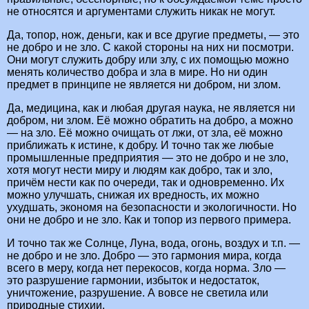
не относятся и аргументами служить никак не могут.
Да, топор, нож, деньги, как и все другие предметы, — это
не добро и не зло. С какой стороны на них ни посмотри.
Они могут служить добру или злу, с их помощью можно
менять количество добра и зла в мире. Но ни один
предмет в принципе не является ни добром, ни злом.
Да, медицина, как и любая другая наука, не является ни
добром, ни злом. Её можно обратить на добро, а можно
— на зло. Её можно очищать от лжи, от зла, её можно
приближать к истине, к добру. И точно так же любые
промышленные предприятия — это не добро и не зло,
хотя могут нести миру и людям как добро, так и зло,
причём нести как по очереди, так и одновременно. Их
можно улучшать, снижая их вредность, их можно
ухудшать, экономя на безопасности и экологичности. Но
они не добро и не зло. Как и топор из первого примера.
И точно так же Солнце, Луна, вода, огонь, воздух и т.п. —
не добро и не зло. Добро — это гармония мира, когда
всего в меру, когда нет перекосов, когда норма. Зло —
это разрушение гармонии, избыток и недостаток,
уничтожение, разрушение. А вовсе не светила или
природные стихии.