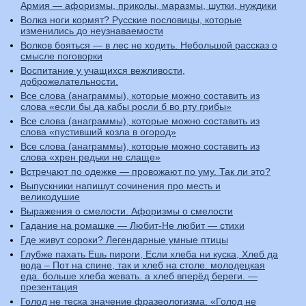
Армия — афоризмы, приколы, маразмы, шутки, нуждики
Волка ноги кормят? Русские пословицы, которые
изменились до неузнаваемости
Волков бояться — в лес не ходить. Небольшой рассказ о
смысле поговорки
Воспитание у учащихся вежливости,
доброжелательности.
Все слова (анаграммы), которые можно составить из
слова «если бы да кабы росли б во рту грибы»
Все слова (анаграммы), которые можно составить из
слова «пустивший козла в огород»
Все слова (анаграммы), которые можно составить из
слова «хрен редьки не слаще»
Встречают по одежке — провожают по уму. Так ли это?
Выпускники напишут сочинения про месть и
великодушие
Выражения о смелости. Афоризмы о смелости
Гадание на ромашке — Любит-Не любит — стихи
Где живут сороки? Легендарные умные птицы
Глубже пахать Ешь пироги, Если хлеба ни куска, Хлеб да
вода – Пот на спине, так и хлеб на столе. молодецкая
еда. больше хлеба жевать. а хлеб вперёд береги. —
презентация
Голод не теска значение фразеологизма. «Голод не