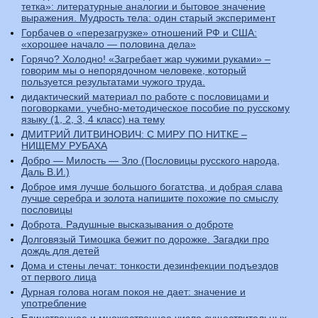
тетка»: литературные аналогии и бытовое значение
выражения. Мудрость тела: один старый эксперимент
Горбачев о «перезагрузке» отношений РФ и США:
«хорошее начало — половина дела»
Горячо? Холодно! «Загребает жар чужими руками» –
говорим мы о непорядочном человеке, который
пользуется результатами чужого труда.
дидактический материал по работе с пословицами и
поговорками. учебно-методическое пособие по русскому
языку (1, 2, 3, 4 класс) на тему
ДМИТРИЙ ЛИТВИНОВИЧ: С МИРУ ПО НИТКЕ –
НИЩЕМУ РУБАХА
Добро — Милость — Зло (Пословицы русского народа,
Даль В.И.)
Доброе имя лучше большого богатства, и добрая слава
лучше серебра и золота напишите похожие по смыслу
пословицы
Доброта. Радушные высказывания о доброте
Долговязый Тимошка бежит по дорожке. Загадки про
дождь для детей
Дома и стены лечат: тонкости дезинфекции подъездов
от первого лица
Дурная голова ногам покоя не дает: значение и
употребление