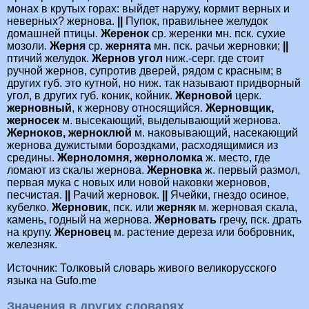
монах в крутых горах: выйдет наружу, кормит верных и
неверных? жернова.
||
Пупок, правильнее желудок
домашней птицы.
Жеренок
ср. жеренки мн. пск. сухие
мозоли.
Жерня
ср.
жернята
мн. пск. рачьи жерновки;
||
птичий желудок.
Жернов угол
ниж.-серг. где стоит
ручной жернов, супротив дверей, рядом с красным; в
других губ. это кутной, но ниж. так называют придворный
угол, в других губ. коник, койник.
Жерновой
церк.
жерновный
, к жернову относящийся.
Жерновщик,
жерносек
м. высекающий, выделывающий жернова.
Жерноков, жерноклюй
м. наковывающий, насекающий
жернова дужистыми бороздками, расходящимися из
средины.
Жерноломня, жерноломка
ж. место, где
ломают из скалы жернова.
Жерновка
ж. первый размол,
первая мука с новых или новой наковки жерновов,
песчистая.
||
Рачий жерновок.
||
Ячейки, гнездо осиное,
кубелко.
Жерновик
, пск. или
жерняк
м. жерновая скала,
камень, годный на жернова.
Жерновать
гречу, пск. драть
на крупу.
Жерновец
м. растение дереза или бобровник,
железняк.
Источник: Толковый словарь живого великорусского
языка на Gufo.me
Значения в других словарях