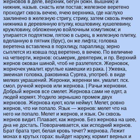
жерновов в деле, верхник, бегун (южн. вышник) и
нижник, назыв. снасть или постав; железное веретено
проходит сквозь вечею, ячею верхника, где наглухо
заклинено в железную стригу, стрику, затем сквозь ячею
нижника в деревянную втулку, кошловину, кушелевину,
кружловину, обложенную войлочным хомутиком; и
упирается подпятком, пятою в сырец, в железную плитку,
вделанную в пятник (брус), он же лифта; головка
веретена вставлена в порхлицу, параплицу, зерно
сыплется из ковша под веретено, в вечею. По величине
на четверти, жернов: осьмерик, девятерик, и пр. Верхний
жернов окован шиной, чтоб не разлетелся. Жерновок,
жорночек умалит. круглые камешки из рака. | Ужевка,
змеиная головка, раковинка Cyprea, употреб. в виде
мелких украшений. Жеронки, жеренки мн. умалит. пск.
смол. ручной жернов или жернова. | Рачьи жерновки.
Добрый жернов все смелет. Жернова сами не едят, а
людей кормят. Угодило зернышко промеж двух
жерновов. Жернова куют, коли неймут. Мелет, ровно
жернов, что ни попало. Язык — жернов: мелет что на
него ни попало. Мелет и жернов, и язык. Он сквозь
жернов видит. Плавает, как жернов. Без жернова на шее,
дна не достать. Поворачивается, как исподний жернов.
Брат брата трет, белая кровь течет? жернова. Лежит
монах в крутых горах: выйдет наружу, кормит верных и