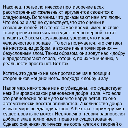
Наконец, третье логическое противоречие всех
рассмотренных «железных» аргументов сводится к
следующему. Вспомним, что доказывают нам эти люди.
Что добра и зла не существует, что это оценки в
сознании людей. И в то же самое время, именно свою
точку зрения они считают единственно верной, хотят
внушить её всем окружающим, уверяют, что иначе
человечество пропадёт. То есть получается, что считают
её настоящим добром, а всякие иные точки зрения —
безусловным злом. Таким образом, они зовут нас к добру
и предостерегают от зла, которых, по их же мнению, в
реальности просто нет. Вот так.
Кстати, это далеко не все противоречия в позиции
сторонников «оценочного» подхода к добру и злу.
Например, некоторые из них убеждены, что существует
некий мировой закон равновесия добра и зла. Что если
это равновесие почему-то кем-то нарушается, то оно
автоматически восстанавливается. И количество добра
и зла в мире всегда одинаково. А без зла, к примеру, мир
существовать не может. Нет, конечно, теория равновесия
добра и зла вполне имеет право на существование.
Однако она никак логически не состыкуется с теорией о