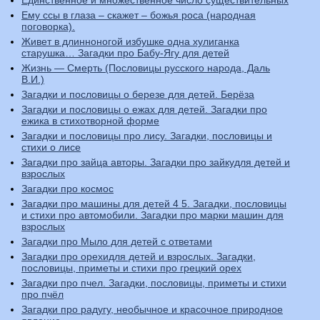
Единственное и множественное число существительных
Ему ссы в глаза – скажет – божья роса (народная
поговорка).
Живет в длинноногой избушке одна хулиганка
старушка… Загадки про Бабу-Ягу для детей
Жизнь — Смерть (Пословицы русского народа, Даль
В.И.)
Загадки и пословицы о березе для детей. Берёза
Загадки и пословицы о ежах для детей. Загадки про
ежика в стихотворной форме
Загадки и пословицы про лису. Загадки, пословицы и
стихи о лисе
Загадки про зайца авторы. Загадки про зайкудля детей и
взрослых
Загадки про космос
Загадки про машины для детей 4 5. Загадки, пословицы
и стихи про автомобили. Загадки про марки машин для
взрослых
Загадки про Мыло для детей с ответами
Загадки про орехидля детей и взрослых. Загадки,
пословицы, приметы и стихи про грецкий орех
Загадки про пчел. Загадки, пословицы, приметы и стихи
про пчёл
Загадки про радугу, необычное и красочное природное