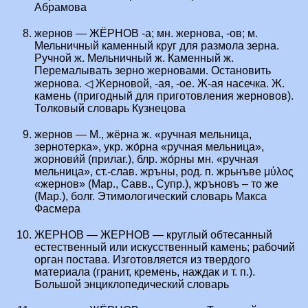
Абрамова
жернов — ЖЁРНОВ -а; мн. жернова, -ов; м.
Мельничный каменный круг для размола зерна.
Ручной ж. Мельничный ж. Каменный ж.
Перемалывать зерно жерновами. Остановить
жернова. ◁ Жерновой, -ая, -ое. Ж-ая насечка. Ж.
камень (пригодный для приготовления жерновов).
Толковый словарь Кузнецова
жернов — М., жёрна ж. «ручная мельница,
зернотерка», укр. жо́рна «ручная мельница»,
жорнови́й (прилаг.), блр. жо́рны мн. «ручная
мельница», ст.-слав. жръны, род. п. жрьнъве μύλος
«жернов» (Мар., Савв., Супр.), жръновъ – то же
(Мар.), болг. Этимологический словарь Макса
Фасмера
ЖЕРНОВ — ЖЕРНОВ — круглый обтесанный
естественный или искусственный камень; рабочий
орган постава. Изготовляется из твердого
материала (гранит, кремень, наждак и т. п.).
Большой энциклопедический словарь