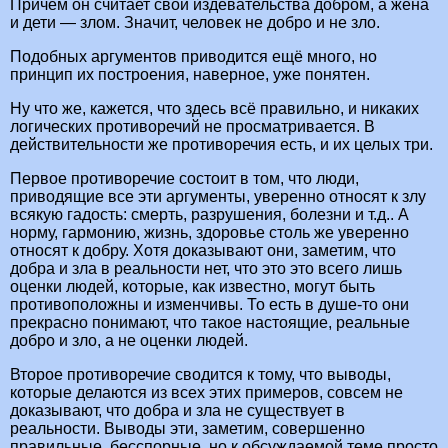
Причём он считает свои издевательства добром, а жена
и дети — злом. Значит, человек не добро и не зло.
Подобных аргументов приводится ещё много, но
принцип их построения, наверное, уже понятен.
Ну что же, кажется, что здесь всё правильно, и никаких
логических противоречий не просматривается. В
действительности же противоречия есть, и их целых три.
Первое противоречие состоит в том, что люди,
приводящие все эти аргументы, уверенно относят к злу
всякую гадость: смерть, разрушения, болезни и т.д.. А
норму, гармонию, жизнь, здоровье столь же уверенно
относят к добру. Хотя доказывают они, заметим, что
добра и зла в реальности нет, что это это всего лишь
оценки людей, которые, как известно, могут быть
противоположны и изменчивы. То есть в душе-то они
прекрасно понимают, что такое настоящие, реальные
добро и зло, а не оценки людей.
Второе противоречие сводится к тому, что выводы,
которые делаются из всех этих примеров, совсем не
доказывают, что добра и зла не существует в
реальности. Выводы эти, заметим, совершенно
правильные, бесспорные, но к обсуждаемой теме просто