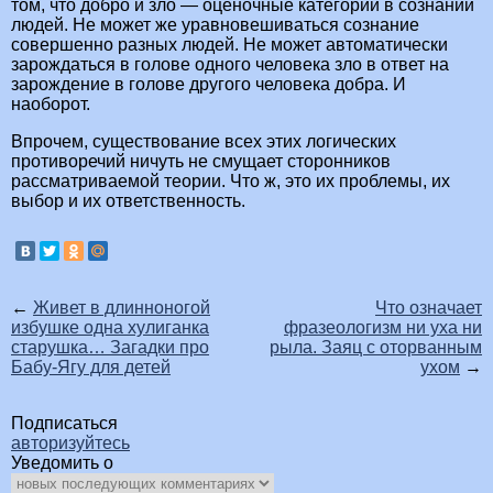
том, что добро и зло — оценочные категории в сознании
людей. Не может же уравновешиваться сознание
совершенно разных людей. Не может автоматически
зарождаться в голове одного человека зло в ответ на
зарождение в голове другого человека добра. И
наоборот.
Впрочем, существование всех этих логических
противоречий ничуть не смущает сторонников
рассматриваемой теории. Что ж, это их проблемы, их
выбор и их ответственность.
←
Живет в длинноногой
Что означает
избушке одна хулиганка
фразеологизм ни уха ни
старушка… Загадки про
рыла. Заяц с оторванным
Бабу-Ягу для детей
ухом
→
Подписаться
авторизуйтесь
Уведомить о