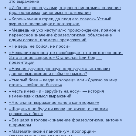
это выражение
«Изба не красна углами, а красна пирогами»: значение
фразеологизма, синонимы и толкование
«Корень учения горек, да плод его сладок» Устный
журнал о пословицах и поговорках.
«Медведь на ухо наступил»: происхождение, прямое и
переносное значение фразеологизма, объяснение
одним словом, примеры предложений
«Не верь, не бойся, не проси»
«Незнание законов, не освобождает от ответственности.
Зато знание запросто» Станислав Ежи Лец. —
презентация
«Ночная кукушка дневную перекукует»: что значит
данное выражение и в чём его смысл?
«Умелый боец – везде молодец» или «Дружно за мир
стоять – войне не бывать»
«Честь имею» и «зарубить на носу» — история
изменивших смысл выражений
«Что значит выражение «»не в коня корм»»»
«Щадить я не буду ни крови, ни жизни, с врагами
сражаясь в бою»
«Без царя в голове»: значение фразеологизма, антоним
и примеры
«Математический паноптикум: пропорции»