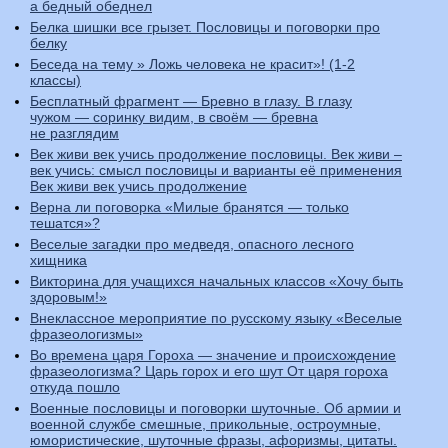
а бедный обеднел
Белка шишки все грызет. Пословицы и поговорки про
белку
Беседа на тему » Ложь человека не красит»! (1-2
классы)
Бесплатный фрагмент — Бревно в глазу. В глазу
чужом — соринку видим, в своём — бревна
не разглядим
Век живи век учись продолжение пословицы. Век живи –
век учись: смысл пословицы и варианты её применения
Век живи век учись продолжение
Верна ли поговорка «Милые бранятся — только
тешатся»?
Веселые загадки про медведя, опасного лесного
хищника
Викторина для учащихся начальных классов «Хочу быть
здоровым!»
Внеклассное мероприятие по русскому языку «Веселые
фразеологизмы»
Во времена царя Гороха — значение и происхождение
фразеологизма? Царь горох и его шут От царя гороха
откуда пошло
Военные пословицы и поговорки шуточные. Об армии и
военной службе смешные, прикольные, остроумные,
юмористические, шуточные фразы, афоризмы, цитаты.