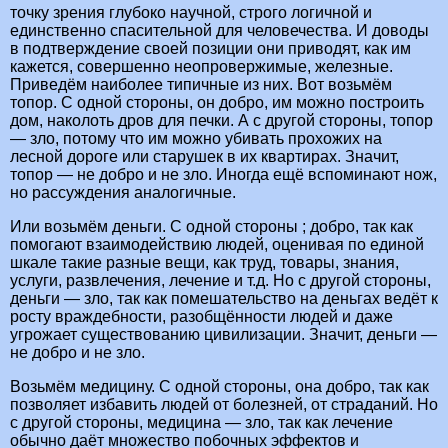
точку зрения глубоко научной, строго логичной и
единственно спасительной для человечества. И доводы
в подтверждение своей позиции они приводят, как им
кажется, совершенно неопровержимые, железные.
Приведём наиболее типичные из них. Вот возьмём
топор. С одной стороны, он добро, им можно построить
дом, наколоть дров для печки. А с другой стороны, топор
— зло, потому что им можно убивать прохожих на
лесной дороге или старушек в их квартирах. Значит,
топор — не добро и не зло. Иногда ещё вспоминают нож,
но рассуждения аналогичные.
Или возьмём деньги. С одной стороны ; добро, так как
помогают взаимодействию людей, оценивая по единой
шкале такие разные вещи, как труд, товары, знания,
услуги, развлечения, лечение и т.д. Но с другой стороны,
деньги — зло, так как помешательство на деньгах ведёт к
росту враждебности, разобщённости людей и даже
угрожает существованию цивилизации. Значит, деньги —
не добро и не зло.
Возьмём медицину. С одной стороны, она добро, так как
позволяет избавить людей от болезней, от страданий. Но
с другой стороны, медицина — зло, так как лечение
обычно даёт множество побочных эффектов и