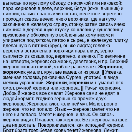
вытесан по круглому обводу, с насечкой или наковкой;
пара жерновов в деле, верхник, бегун (южн. вышник) и
нижник, назыв. снасть или постав; железное веретено
проходит сквозь вечею, ячею верхника, где наглухо
заклинено в железную стригу, стрику, затем сквозь ячею
нижника в деревянную втулку, кошловину, кушелевину,
кружловину, обложенную войлочным хомутиком; и
упирается подпятком, пятою в сырец, в железную плитку,
вделанную в пятник (брус), он же лифта; головка
веретена вставлена в порхлицу, параплицу, зерно
сыплется из ковша под веретено, в вечею. По величине
на четверти, жернов: осьмерик, девятерик, и пр. Верхний
жернов окован шиной, чтоб не разлетелся.
Жерновок,
жорночек
умалит. круглые камешки из рака.
||
Ужевка,
змеиная головка, раковинка Cyprea, употреб. в виде
мелких украшений.
Жеронки, жеренки
мн. умалит. пск.
смол. ручной жернов или жернова.
||
Рачьи жерновки.
Добрый жернов все смелет. Жернова сами не едят, а
людей кормят. Угодило зернышко промеж двух
жерновов. Жернова куют, коли неймут. Мелет, ровно
жернов, что ни попало. Язык — жернов: мелет что на
него ни попало. Мелет и жернов, и язык. Он сквозь
жернов видит. Плавает, как жернов. Без жернова на шее,
дна не достать. Поворачивается, как исподний жернов.
Брат брата трет, белая кровь течет? жернова. Лежит