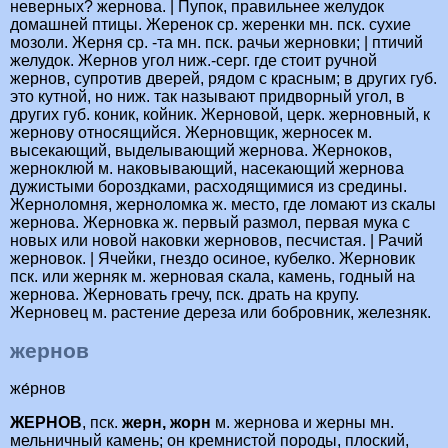
неверных? жернова. | Пупок, правильнее желудок
домашней птицы. Жеренок ср. жеренки мн. пск. сухие
мозоли. Жерня ср. -та мн. пск. рачьи жерновки; | птичий
желудок. Жернов угол ниж.-серг. где стоит ручной
жернов, супротив дверей, рядом с красным; в других губ.
это кутной, но ниж. так называют придворный угол, в
других губ. коник, койник. Жерновой, церк. жерновный, к
жернову относящийся. Жерновщик, жерносек м.
высекающий, выделывающий жернова. Жерноков,
жерноклюй м. наковывающий, насекающий жернова
дужистыми бороздками, расходящимися из средины.
Жерноломня, жерноломка ж. место, где ломают из скалы
жернова. Жерновка ж. первый размол, первая мука с
новых или новой наковки жерновов, песчистая. | Рачий
жерновок. | Ячейки, гнездо осиное, кубелко. Жерновик
пск. или жерняк м. жерновая скала, камень, годный на
жернова. Жерновать гречу, пск. драть на крупу.
Жерновец м. растение дереза или бобровник, железняк.
жернов
же́рнов
ЖЕРНОВ
, пск.
жерн, жорн
м. жернова и жерны мн.
мельничный камень; он кремнистой породы, плоский,