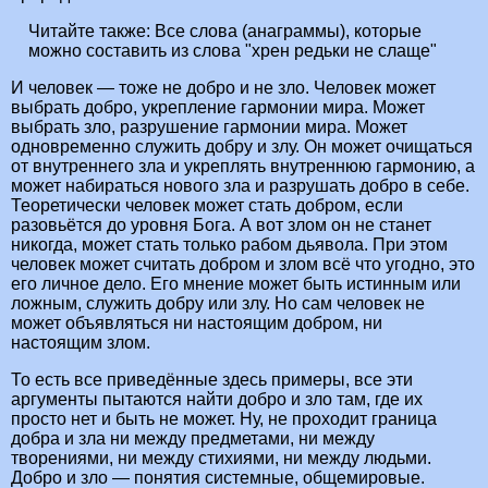
Читайте также:
Все слова (анаграммы), которые
можно составить из слова "хрен редьки не слаще"
И человек — тоже не добро и не зло. Человек может
выбрать добро, укрепление гармонии мира. Может
выбрать зло, разрушение гармонии мира. Может
одновременно служить добру и злу. Он может очищаться
от внутреннего зла и укреплять внутреннюю гармонию, а
может набираться нового зла и разрушать добро в себе.
Теоретически человек может стать добром, если
разовьётся до уровня Бога. А вот злом он не станет
никогда, может стать только рабом дьявола. При этом
человек может считать добром и злом всё что угодно, это
его личное дело. Его мнение может быть истинным или
ложным, служить добру или злу. Но сам человек не
может объявляться ни настоящим добром, ни
настоящим злом.
То есть все приведённые здесь примеры, все эти
аргументы пытаются найти добро и зло там, где их
просто нет и быть не может. Ну, не проходит граница
добра и зла ни между предметами, ни между
творениями, ни между стихиями, ни между людьми.
Добро и зло — понятия системные, общемировые.