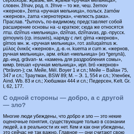
сербохорв. жр̑вањ, мн. жр̑вњи «ручная мельница»,
словен. žȓnǝv, род. п. žȓnve – то же, чеш. žernov
«жернов», žerna «ручная мельница», польск. żarnów
«жернов», żarna «зернотерка», «челюсть рака».
Праслав. *žьrnovъ, по-видимому, представляет собой
расширение основы на -u краткое; сюда же относятся
лтш. dzir̃nus «мельница», dzir̃nas, dzir̃navas, др.-прусск.
girnoywis (ср. insuwis), наряду с лит. gìrna «жернов»,
gìrnos мн. ж. «ручная мельница», гот. asiluqaírnus ж.
μύλος ὀνικός «жернов», д.-в.-н. kuerna и curn ж. «жернов,
ручная мельница», арм. erkan «мельница» (из *geru̯nā),
др.-инд. grā́van- м. «камень для раздробления сомы»,
кимр. breuan «ручная мельница», ирл. bró «жернов»
(*brāvon-); см. Мейе, Mél. Boyer 1 и сл.; Мейе – Вайан 75,
347 и сл.; Траутман, BSW 89; М. – Э. 1, 554 и сл.; Уленбек,
Aind. Wb. 83 и сл.; Хюбшман 444 и сл.; Педерсен, Kelt. Gr.
I, 62, 177.
С одной стороны — добро, а с другой
— зло?
Многие люди убеждены, что добро и зло — это некие
оценочные понятия, существующие только в сознании
людей, а в реальности их нет. Кем и как они убеждены,
это сейчас не так важно. Главное — они считают свою