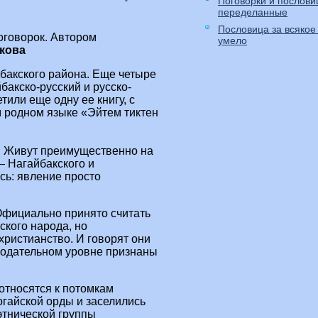
Поговорки и послов
переделанные
Пословица за всякое
оговорок. Автором
умело
кова
бакского района. Еще четыре
акско-русский и русско-
тили еще одну ее книгу, с
м родном языке «Эйтем тиктен
и. Живут преимущественно на
— Нагайбакского и
сь: явление просто
Официально принято считать
ского народа, но
ристианство. И говорят они
онодательном уровне признаны
относятся к потомкам
огайской орды и заселились
этнической группы