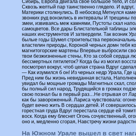
Сибирь, Европа двигала свое большое тело, И со
Сквозь желтый пар таинственно глядело. И вдруг,
Материки столкнулись. В небосвод Метнулся каме
звонких руд вонзились в интервалы И трещины по
змеи, извиваясь меж камнями, Пустоты скал нап
самоцветов. Все дары Блистательной таблицы эл
наших инструментов И затвердели. Так возник Ура
былые годы Шумел строительства первоначальный 
властелин природы, Короной черных домн тебя к
магнитогорские мартены Впервые выбросили свой
твои безжизненные стены, Кто за собой сердца л
бессмертных пятилеток? Когда бы из могил восст
посмотрел вокруг, чтоб целая страна Вдруг сделал
— Как изумился б он! Из черных недр Урала, Где 
Пред ним бы жизнь невиданная встала, Наполне
увидал бы мощные громады Магнитных скал, спол
бы полный сил народ, Трудящийся в громах подз
свою познал бы в первый раз…Не отрывая от Лари
как бы завороженный. Лариса чувствовала: огоне
будет вечно жить В сердцах детей. И совершилос
горестная груда Вдруг перестала сердце ей томи
воск. Когда ему блеснет Огонь сочувственный, ого
оно и, медленно сгорая, Навстречу жизни радостн
На Южном Урале вышел в свет наг