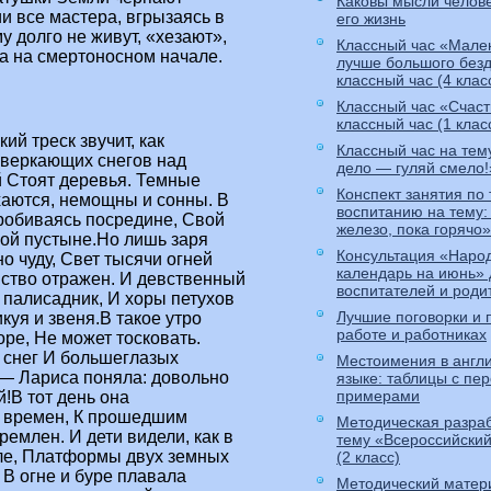
Каковы мысли челове
и все мастера, вгрызаясь в
его жизнь
у долго не живут, «хезают»,
Классный час «Мале
на на смертоносном начале.
лучше большого без
классный час (4 клас
Классный час «Счаст
классный час (1 клас
ий треск звучит, как
Классный час на тем
Сверкающих снегов над
дело — гуляй смело!
й Стоят деревья. Темные
Конспект занятия по
хаются, немощны и сонны. В
воспитанию на тему:
пробиваясь посредине, Свой
железо, пока горячо»
ой пустыне.Но лишь заря
Консультация «Наро
о чуду, Свет тысячи огней
календарь на июнь» 
нство отражен. И девственный
воспитателей и роди
 палисадник, И хоры петухов
Лучшие поговорки и 
куя и звеня.В такое утро
работе и работниках
оре, Не может тосковать.
и снег И большеглазых
Местоимения в англ
 — Лариса поняла: довольно
языке: таблицы с пе
примерами
й!В тот день она
у времен, К прошедшим
Методическая разраб
емлен. И дети видели, как в
тему «Всероссийский
лле, Платформы двух земных
(2 класс)
В огне и буре плавала
Методический матери