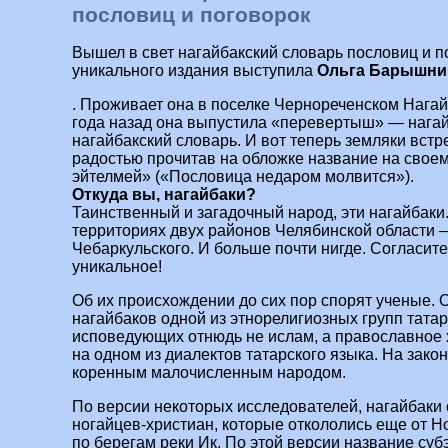
пословиц и поговорок
Вышел в свет нагайбакский словарь пословиц и п
уникального издания выступила
Ольга Барышни
. Проживает она в поселке Чернореченском Нагай
года назад она выпустила «перевертыш» — нагайб
нагайбакский словарь. И вот теперь земляки встре
радостью прочитав на обложке название на свое
эйтелмей» («Пословица недаром молвится»).
Откуда вы, нагайбаки?
Таинственный и загадочный народ, эти нагайбак
территориях двух районов Челябинской области 
Чебаркульского. И больше почти нигде. Согласите
уникальное!
Об их происхождении до сих пор спорят ученые. 
нагайбаков одной из этнорелигиозных групп татар
исповедующих отнюдь не ислам, а православное х
на одном из диалектов татарского языка. На зак
коренным малочисленным народом.
По версии некоторых исследователей, нагайбаки 
ногайцев-христиан, которые откололись еще от Н
по берегам реки Ик. По этой версии название суб