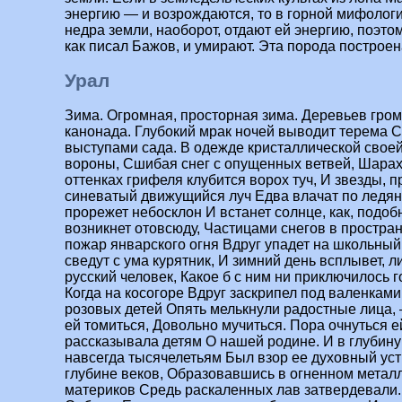
энергию — и возрождаются, то в горной мифологи
недра земли, наоборот, отдают ей энергию, поэтом
как писал Бажов, и умирают. Эта порода построе
Урал
Зима. Огромная, просторная зима. Деревьев громк
канонада. Глубокий мрак ночей выводит терема 
выступами сада. В одежде кристаллической свое
вороны, Сшибая снег с опущенных ветвей, Шара
оттенках грифеля клубится ворох туч, И звезды, 
синеватый движущийся луч Едва влачат по ледян
прорежет небосклон И встанет солнце, как, подобн
возникнет отовсюду, Частицами снегов в простра
пожар январского огня Вдруг упадет на школьный
сведут с ума курятник, И зимний день всплывет, ли
русский человек, Какое б с ним ни приключилось г
Когда на косогоре Вдруг заскрипел под валенкам
розовых детей Опять мелькнули радостные лица,
ей томиться, Довольно мучиться. Пора очнуться е
рассказывала детям О нашей родине. И в глубин
навсегда тысячелетьям Был взор ее духовный устр
глубине веков, Образовавшись в огненном мета
материков Средь раскаленных лав затвердевали. 