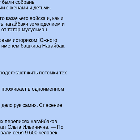
у были собраны
и с женами и детьми.
 казачьего войска и, как и
сь нагайбаки земледелием и
 от татар-мусульман.
ервым историком Южного
и именем башкира Нагайбак,
продолжают жить потомки тех
в проживает в одноименном
дело рук самих. Спасение
ых переписях нагайбаков
ает Ольга Ильинична. — По
вали себя 9 600 человек.