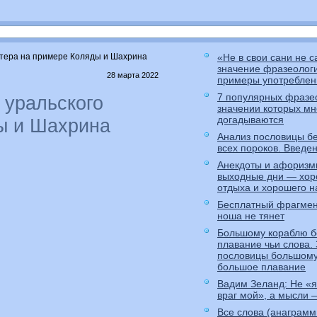
актера на примере Коляды и Шахрина
«Не в свои сани не с
значение фразеолог
28 марта 2022
примеры употреблен
7 популярных фразео
 уральского
значении которых мн
догадываются
ы и Шахрина
Анализ пословицы б
всех пороков. Введен
Анекдоты и афоризм
выходные дни — хор
отдыха и хорошего н
Бесплатный фрагме
ноша не тянет
Большому кораблю 
плавание чьи слова.
пословицы большому
большое плавание
Вадим Зеланд: Не «
враг мой», а мысли 
Все слова (анаграмм