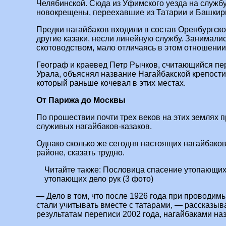
Челябинской. Сюда из Уфимского уезда на служб
новокрещены, переехавшие из Татарии и Башкири
Предки нагайбаков входили в состав Оренбургского
другие казаки, несли линейную службу. Занимали
скотоводством, мало отличаясь в этом отношении
Географ и краевед Петр Рычков, считающийся п
Урала, объяснял название Нагайбакской крепост
который раньше кочевал в этих местах.
От Парижа до Москвы
По прошествии почти трех веков на этих землях 
служивых нагайбаков-казаков.
Однако сколько же сегодня настоящих нагайбако
районе, сказать трудно.
Читайте также:
Пословица спасение утопающих 
утопающих дело рук (3 фото)
— Дело в том, что после 1926 года при проводим
стали учитывать вместе с татарами, — рассказыв
результатам переписи 2002 года, нагайбаками наз