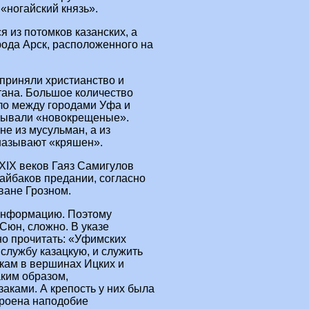
«ногайский князь».
я из потомков казанских, а
орода Арск, расположенного на
 приняли христианство и
тана. Большое количество
ало между городами Уфа и
азывали «новокрещеные».
не из мусульман, а из
называют «кряшен».
XIX веков Гаяз Самигулов
айбаков предании, согласно
ване Грозном.
 информацию. Поэтому
 Сюн, сложно. В указе
о прочитать: «Уфимских
службу казацкую, и служить
дкам в вершинах Ицких и
аким образом,
аками. А крепость у них была
троена наподобие