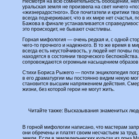
Несмотря на всю сомнительность обобщений, нель
уральская земля не произвела на свет ничего «по
«жизнерадостного». Все почитатели и критики тв
всегда подчеркивают, что в их мире нет счастья, 
Бажова в финале устанавливается справедливость
это происходит, не бывают счастливы.
Горная мифология — очень редкая и, с одной сто
чего-то прочного и надежного. В то же время в 
всегда есть неустойчивость, у людей нет почвы п
находятся в состоянии творческого беспокойства
сопровождаются огромным насыщением образов 
Стихи Бориса Рыжего — почти энциклопедия пог
в его драматургии мы постоянно видим некую моги
становится высшим напряжением действия. Смерт
жизни, без которой герои не могут жить.
Читайте также:
Высказывания знаменитых люде
В горной мифологии написано, что мастерам зап
они обречены и платят своим несчастьем за труд
земли. Если в земледельческих культах из лона 