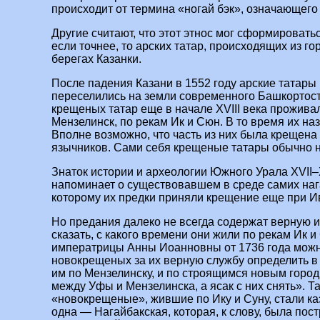
происходит от термина «ногай бэк», означающего 
Другие считают, что этот этнос мог сформироватьс
если точнее, то арских татар, происходящих из г
берегах Казанки.
После падения Казани в 1552 году арские татары
переселились на земли современного Башкортос
крещеных татар еще в начале XVIII века прожив
Мензелинск, по рекам Ик и Сюн. В то время их н
Вполне возможно, что часть из них была крещена 
язычников. Сами себя крещеные татары обычно 
Знаток истории и археологии Южного Урала XVII–
напоминает о существовавшем в среде самих наг
которому их предки приняли крещение еще при И
Но предания далеко не всегда содержат верную
сказать, с какого времени они жили по рекам Ик и
императрицы Анны Иоанновны от 1736 года можн
новокрещеных за их верную службу определить в 
им по Мензелинску, и по строящимся новым горо
между Уфы и Мензелинска, а ясак с них снять». Т
«новокрещеные», жившие по Ику и Суну, стали каз
одна — Нагайбакская, которая, к слову, была пос