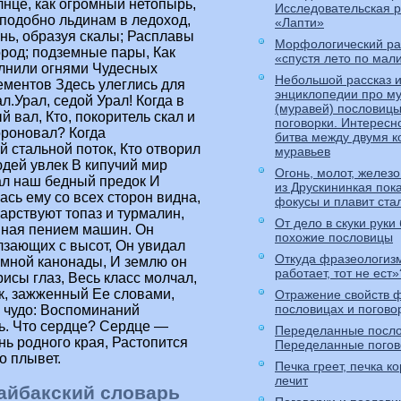
лнце, как огромный нетопырь,
Исследовательская 
 подобно льдинам в ледоход,
«Лапти»
нь, образуя скалы; Расплавы
Морфологический ра
род; подземные пары, Как
«спустя лето по мал
олнили огнями Чудесных
Небольшой рассказ и
ементов Здесь улеглись для
энциклопедии про му
л.Урал, седой Урал! Когда в
(муравей) пословицы
вал, Кто, покоритель скал и
поговорки. Интересн
ороновал? Когда
битва между двумя 
 стальной поток, Кто отворил
муравьев
юдей увлек В кипучий мир
Огонь, молот, железо
ал наш бедный предок И
из Друскининкая пок
ась ему со всех сторон видна,
фокусы и плавит ста
царствуют топаз и турмалин,
От дело в скуки руки
нная пением машин. Он
похожие пословицы
зающих с высот, Он увидал
Откуда фразеологизм
емной канонады, И землю он
работает, тот не ест»
сы глаз, Весь класс молчал,
к, зажженный Ее словами,
Отражение свойств ф
пословицах и погово
ь чудо: Воспоминаний
ть. Что сердце? Сердце —
Переделанные посло
нь родного края, Растопится
Переделанные погов
о плывет.
Печка греет, печка ко
лечит
айбакский словарь