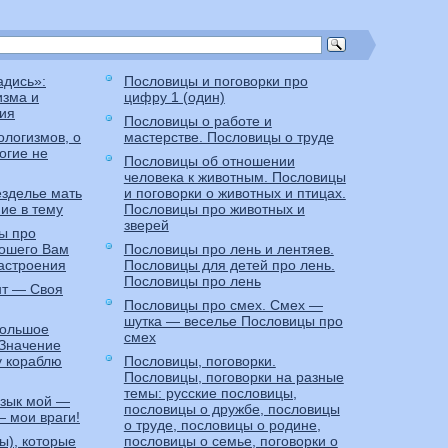
адись»:
Пословицы и поговорки про
изма и
цифру 1 (один)
ия
Пословицы о работе и
логизмов, о
мастерстве. Пословицы о труде
огие не
Пословицы об отношении
человека к животным. Пословицы
езделье мать
и поговорки о животных и птицах.
ие в тему
Пословицы про животных и
зверей
ы про
ошего Вам
Пословицы про лень и лентяев.
астроения
Пословицы для детей про лень.
Пословицы про лень
нт — Своя
Пословицы про смех. Смех —
шутка — веселье Пословицы про
большое
смех
 Значение
 кораблю
Пословицы, поговорки.
Пословицы, поговорки на разные
темы: русские пословицы,
язык мой —
пословицы о дружбе, пословицы
— мои враги!
о труде, пословицы о родине,
ы), которые
пословицы о семье, поговорки о