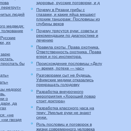
слова
здоровье, русские поговорки, и д
е перетрут»
Почему в Рязани грибы с
нитых людей
глазами, и какие яйца мешают
плохим танцорам: Пословицы из
глубины веков
ого медведя:
 толкование
Почему трясутся руки: советы и
рекомендации по диагностике и
«Русские
лечению
ки, их
Правила охоты. Права охотника.
Ответственность охотника. Права
 зарю
егеря и гос.инспектора.
остать.
 проспать бы
Происхождение пословицы «Делу
— время, потехе — час»
дать»
Разговорами сыт не будешь.
Уфимские медики отказались
ать»
прекращать голодовку
цы недорог
Разработка внеурочного
вь.
мероприятия «Хороший повар
ки о
стоит доктора»
 дари, да
игах
Разработка классного часа на
тему: Умелые руки не знают
ся: «не
скуки.
 «ни гвоздя
Роль пословиц и поговорок в
жизни современного человека