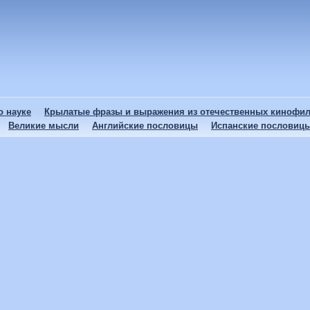
 науке
Крылатые фразы и выражения из отечественных кинофи
Великие мысли
Английские пословицы
Испанские пословиц