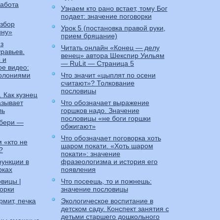
работа
Узнаем кто рано встает, тому Бог
подает: значение поговорки
збор
Урок 5 (постановка правой руки,
ину»
прием бряцание)
з
Читать онлайн «Конец — делу
равьев.
венец» автора Шекспир Уильям
 и
— RuLit — Страница 5
ое видео:
колониями
Что значит «цыплят по осени
считают»? Толкование
пословицы
. Как кузнец
азывает
Что обозначает выражение
ль
горшков надо. Значение
пословицы «не боги горшки
 бери —
обжигают»
Что обозначает поговорка хоть
 «кто не
шаром покати. «Хоть шаром
?
покати»: значение
ункции в
фразеологизма и история его
рках
появления
вицы |
Что посеешь, то и пожнешь:
орки
значение пословицы
рмит, печка
Экологическое воспитание в
детском саду. Конспект занятия с
детьми старшего дошкольного