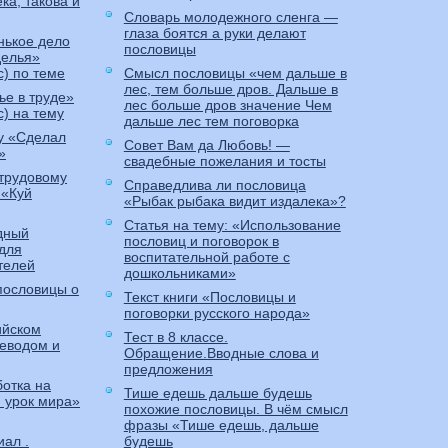
ка, такова и
Словарь молодежного сленга —
глаза боятся а руки делают
нькое дело
пословицы
делья»
с) по теме
Смысл пословицы «чем дальше в
лес, тем больше дров. Дальше в
ье в труде»
лес больше дров значение Чем
с) на тему
дальше лес тем поговорка
у «Сделал
Совет Вам да Любовь! —
»
свадебные пожелания и тосты
 трудовому
Справедлива ли пословица
 «Куй
«Рыбак рыбака видит издалека»?
Статья на тему: «Использование
дный
пословиц и поговорок в
для
воспитательной работе с
телей
дошкольниками»
пословицы о
Текст книги «Пословицы и
поговорки русского народа»
ийском
Тест в 8 классе.
реводом и
Обращение.Вводные слова и
предложения
отка на
Тише едешь дальше будешь
 урок мира»
похожие пословицы. В чём смысл
фразы «Тише едешь, дальше
ал .
будешь