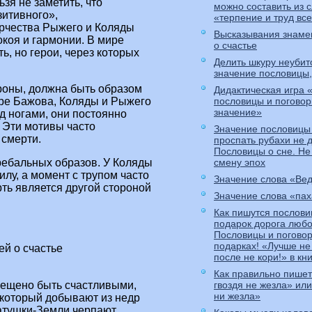
зя не заметить, что
можно составить из 
зитивного»,
«терпение и труд вс
орчества Рыжего и Коляды
Высказывания знаме
покоя и гармонии. В мире
о счастье
, но герои, через которых
Делить шкуру неубит
значение пословицы,
роны, должна быть образом
Дидактическая игра 
мире Бажова, Коляды и Рыжего
пословицы и поговор
значение»
од ногами, они постоянно
. Эти мотивы часто
Значение пословицы
смерти.
проспать рубахи не д
Пословицы о сне. Не
ребальных образов. У Коляды
смену эпох
лу, а момент с трупом часто
Значение слова «Ве
ь является другой стороной
Значение слова «пах
Как пишутся послови
подарок дорога любо
Пословицы и поговор
подарках! «Лучше не
й о счастье
после не кори!» в кн
Как правильно пишет
рещено быть счастливыми,
гвоздя не жезла» или
ни жезла»
, который добывают из недр
Матушки-Земли черпают