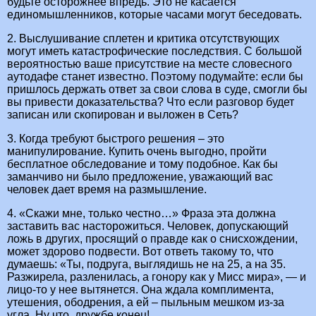
будьте осторожнее впредь. Это не касается
единомышленников, которые часами могут беседовать.
2. Выслушивание сплетен и критика отсутствующих
могут иметь катастрофические последствия. С большой
вероятностью ваше присутствие на месте словесного
аутодафе станет известно. Поэтому подумайте: если бы
пришлось держать ответ за свои слова в суде, смогли бы
вы привести доказательства? Что если разговор будет
записан или скопирован и выложен в Сеть?
3. Когда требуют быстрого решения – это
манипулирование. Купить очень выгодно, пройти
бесплатное обследование и тому подобное. Как бы
заманчиво ни было предложение, уважающий вас
человек дает время на размышление.
4. «Скажи мне, только честно…» Фраза эта должна
заставить вас насторожиться. Человек, допускающий
ложь в других, просящий о правде как о снисхождении,
может здорово подвести. Вот ответь такому то, что
думаешь: «Ты, подруга, выглядишь не на 25, а на 35.
Разжирела, разленилась, а гонору как у Мисс мира», — и
лицо-то у нее вытянется. Она ждала комплимента,
утешения, ободрения, а ей – пыльным мешком из-за
угла. Ну что, дружбе конец!