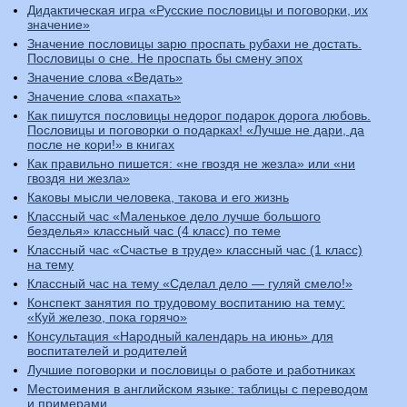
Дидактическая игра «Русские пословицы и поговорки, их
значение»
Значение пословицы зарю проспать рубахи не достать.
Пословицы о сне. Не проспать бы смену эпох
Значение слова «Ведать»
Значение слова «пахать»
Как пишутся пословицы недорог подарок дорога любовь.
Пословицы и поговорки о подарках! «Лучше не дари, да
после не кори!» в книгах
Как правильно пишется: «не гвоздя не жезла» или «ни
гвоздя ни жезла»
Каковы мысли человека, такова и его жизнь
Классный час «Маленькое дело лучше большого
безделья» классный час (4 класс) по теме
Классный час «Счастье в труде» классный час (1 класс)
на тему
Классный час на тему «Сделал дело — гуляй смело!»
Конспект занятия по трудовому воспитанию на тему:
«Куй железо, пока горячо»
Консультация «Народный календарь на июнь» для
воспитателей и родителей
Лучшие поговорки и пословицы о работе и работниках
Местоимения в английском языке: таблицы с переводом
и примерами