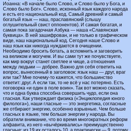
Иоанна: «В начале было Слово, и Слово было у Бога, и
Слово было Бог». Слово, исконный язык каждого народа
и есть его национальный код. Самый древний и самый
богатый язык — наш, праславянский (слышу
оглушительный свист оппонентов). И самая богатая, и
самая пока загадочная Азбука — наша «Славянская
буквица». В ней зашифрован, и не только в графическом
виде, наш национальный код. Сегодня наше Слово и
наш язык как никогда нуждаются в очищении.
Необходимо бросить ботать, а вспомнить и заговорить
на великом и могучем. И вы сами тут же почувствуете,
как мир вокруг станет светлее и чище, а отношения
между людьми — добрее. Важно для себя ответить на
вопрос, вынесенный в заголовок: язык наш — друг, враг
или так? Мне почему-то кажется, что большинство
ответит: друг. А если так, то не всё у нас потеряно. Есть
поговорка «и один в поле воин». Так вот можно сказать,
что и одна буква способна совершить чудо, если она
гласная. Как утверждает физика («Энциклопедия юного
филолога»), наши гласные — это энергетика, согласные
же отбирают энергию, особенно взрывные. Чем больше
гласных в языке, тем больше энергии у народа. Вы
обратили внимание, что во время многократных реформ
алфавита, из него «вычёркивались» преимущественно
гласные: из 19 их осталось 10, а практически — 9, потому