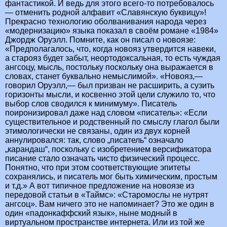
фантастикой. И ведь для этого всего-то потребовалось
— отменить родной алфавит «Славянскую буквицу»!
Прекрасно технологию оболванивания народа через
«модернизацию» языка показал в своём романе «1984»
Джордж Оруэлл. Помните, как он писал о новоязе:
«Предполагалось, что, когда новояз утвердится навеки,
а старояз будет забыт, неортодоксальная, то есть чуждая
ангсоцу, мысль, постольку поскольку она выражается в
словах, станет буквально немыслимой». «Новояз,—
говорил Оруэлл,— был призван не расширить, а сузить
горизонты мысли, и косвенно этой цели служило то, что
выбор слов сводился к минимуму». Писатель
поиронизировал даже над словом «писатель»: «Если
существительное и родственный по смыслу глагол были
этимологически не связаны, один из двух корней
аннулировался: так, слово „писатель“ означало
„карандаш“, поскольку с изобретением версификатора
писание стало означать чисто физический процесс.
Понятно, что при этом соответствующие эпитеты
сохранялись, и писатель мог быть химическим, простым
и т.д.» А вот типичное предложение на новоязе из
передовой статьи в «Таймс»: «Старомослы не нутрят
ангсоц». Вам ничего это не напоминает? Это же один в
один «падонкаффский язык», ныне модный в
виртуальном пространстве интернета. Или из той же