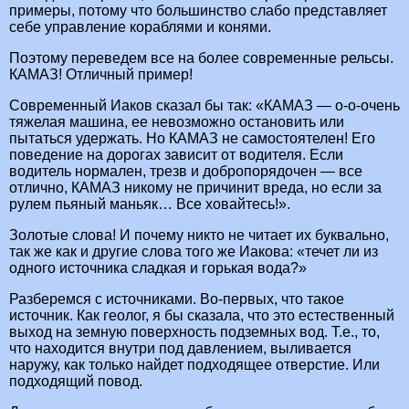
примеры, потому что большинство слабо представляет
себе управление кораблями и конями.
Поэтому переведем все на более современные рельсы.
КАМАЗ! Отличный пример!
Современный Иаков сказал бы так: «КАМАЗ — о-о-очень
тяжелая машина, ее невозможно остановить или
пытаться удержать. Но КАМАЗ не самостоятелен! Его
поведение на дорогах зависит от водителя. Если
водитель нормален, трезв и добропорядочен — все
отлично, КАМАЗ никому не причинит вреда, но если за
рулем пьяный маньяк… Все ховайтесь!».
Золотые слова! И почему никто не читает их буквально,
так же как и другие слова того же Иакова: «течет ли из
одного источника сладкая и горькая вода?»
Разберемся с источниками. Во-первых, что такое
источник. Как геолог, я бы сказала, что это естественный
выход на земную поверхность подземных вод. Т.е., то,
что находится внутри под давлением, выливается
наружу, как только найдет подходящее отверстие. Или
подходящий повод.