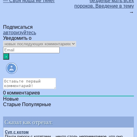
— Своя ноша не тянет
безделье мать всех
пороков. Введение в тему
→
Подписаться
авторизуйтесь
Уведомить о
0
комментариев
Новые
Старые
Популярные
Сказал как отрезал:
Суп с котом
Почти пироги с котятами... нечто столь неприемлимое, что оно