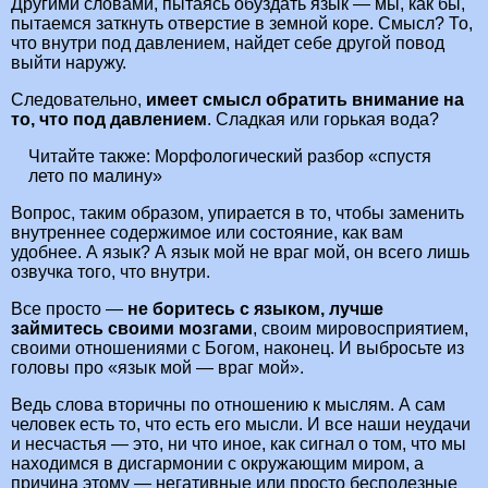
Другими словами, пытаясь обуздать язык — мы, как бы,
пытаемся заткнуть отверстие в земной коре. Смысл? То,
что внутри под давлением, найдет себе другой повод
выйти наружу.
Следовательно,
имеет смысл обратить внимание на
то, что под давлением
. Сладкая или горькая вода?
Читайте также:
Морфологический разбор «спустя
лето по малину»
Вопрос, таким образом, упирается в то, чтобы заменить
внутреннее содержимое или состояние, как вам
удобнее. А язык? А язык мой не враг мой, он всего лишь
озвучка того, что внутри.
Все просто —
не боритесь с языком, лучше
займитесь своими мозгами
, своим мировосприятием,
своими отношениями с Богом, наконец. И выбросьте из
головы про «язык мой — враг мой».
Ведь слова вторичны по отношению к мыслям. А сам
человек есть то, что есть его мысли. И все наши неудачи
и несчастья — это, ни что иное, как сигнал о том, что мы
находимся в дисгармонии с окружающим миром, а
причина этому — негативные или просто бесполезные