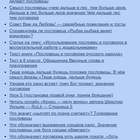
делают пословицы
Смысл пословицы «чем дальше в лес, тем больше дров.
Дальше в лес больше дров значение Чем дальше лес
тем поговорка
Совет Вам да Любовь! — свадебные пожелания и тосты
Справедлива ли пословица «Рыбак рыбака видит
издалека»?
Статья на тему: «Использование пословиц и поговорок в
воспитательной работе с дошкольниками»
Текст книги «Пословицы и поговорки русского народа»
Тест в 8 классе. Обращение.Вводные слова и
предложения
Тише едешь дальше будешь похожие пословицы. В чём
смысл фразы «Тише едешь, дальше будешь
Узнаем кто рано встает, тому Бог подает: значение
поговорки
Урок 5 (постановка правой руки, прием бряцание)
Читать онлайн «Конец — делу венец» автора Шекспир
Уильям — RuLit — Страница 5
Что значит «цыплят по осени считают»? Толкование
пословицы
Что обозначает выражение горшков надо. Значение
пословицы «не боги горшки обжигают»
Что обозначает поговорка хоть шаром покати. «Хоть