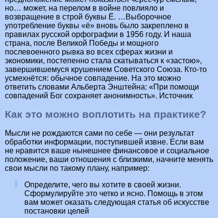
но… может, на перелом в войне повлияло и
возвращение в строй буквы Ё. …Выборочное
употребление буквы «ё» вновь было закреплено в
правилах русской орфографии в 1956 году. И наша
страна, после Великой Победы и мощного
послевоенного рывка во всех сферах жизни и
экономики, постепенно стала скатываться к «застою»,
завершившемуся крушением Советского Союза. Кто-то
усмехнётся: обычное совпадение. На это можно
ответить словами Альберта Энштейна: «При помощи
совпадений Бог сохраняет анонимность». Источник
Как это можно воплотить на практике?
Мысли не рождаются сами по себе — они результат
обработки информации, поступившей извне. Если вам
не нравится ваше нынешнее финансовое и социальное
положение, ваши отношения с близкими, начните менять
свои мысли по такому плану, например:
Определите, чего вы хотите в своей жизни.
Сформулируйте это четко и ясно. Помощь в этом
вам может оказать следующая статья об искусстве
постановки целей