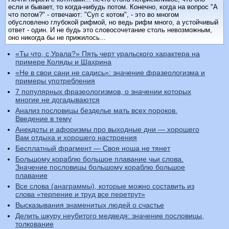
если и бывает, то когда-нибудь потом. Конечно, когда на вопрос "А
что потом?" - отвечают: "Суп с котом", - это во многом
обусловлено глубокой рифмой, но ведь рифм много, а устойчивый
ответ - один. И не будь это словосочетание столь невозможным,
оно никогда бы не прижилось...
«Ты что, с Урала?» Пять черт уральского характера на
примере Коляды и Шахрина
«Не в свои сани не садись»: значение фразеологизма и
примеры употребления
7 популярных фразеологизмов, о значении которых
многие не догадываются
Анализ пословицы безделье мать всех пороков.
Введение в тему
Анекдоты и афоризмы про выходные дни — хорошего
Вам отдыха и хорошего настроения
Бесплатный фрагмент — Своя ноша не тянет
Большому кораблю большое плавание чьи слова.
Значение пословицы большому кораблю большое
плавание
Все слова (анаграммы), которые можно составить из
слова «терпение и труд все перетрут»
Высказывания знаменитых людей о счастье
Делить шкуру неубитого медведя: значение пословицы,
толкование