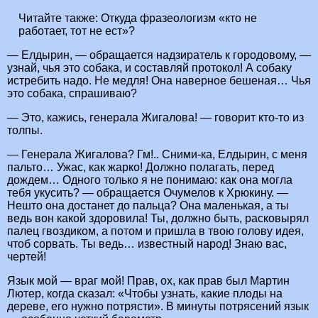
Читайте также:
Откуда фразеологизм «кто не
работает, тот не ест»?
— Елдырин, — обращается надзиратель к городовому, —
узнай, чья это собака, и составляй протокол! А собаку
истребить надо. Не медля! Она наверное бешеная… Чья
это собака, спрашиваю?
— Это, кажись, генерала Жигалова! — говорит кто-то из
толпы.
— Генерала Жигалова? Гм!.. Сними-ка, Елдырин, с меня
пальто… Ужас, как жарко! Должно полагать, перед
дождем… Одного только я не понимаю: как она могла
тебя укусить? — обращается Очумелов к Хрюкину. —
Нешто она достанет до пальца? Она маленькая, а ты
ведь вон какой здоровила! Ты, должно быть, расковырял
палец гвоздиком, а потом и пришла в твою голову идея,
чтоб сорвать. Ты ведь… известный народ! Знаю вас,
чертей!
Язык мой — враг мой! Прав, ох, как прав был Мартин
Лютер, когда сказал: «Чтобы узнать, какие плоды на
дереве, его нужно потрясти». В минуты потрясений язык