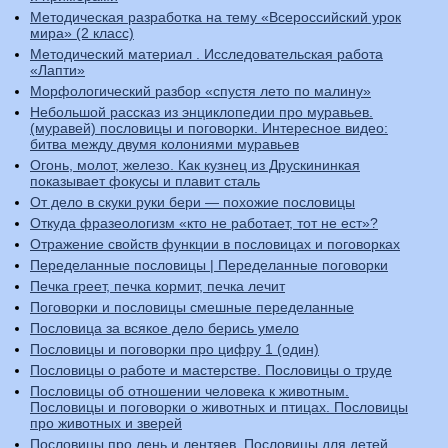
Методическая разработка на тему «Всероссийский урок
мира» (2 класс)
Методический материал . Исследовательская работа
«Лапти»
Морфологический разбор «спустя лето по малину»
Небольшой рассказ из энциклопедии про муравьев.
(муравей) пословицы и поговорки. Интересное видео:
битва между двумя колониями муравьев
Огонь, молот, железо. Как кузнец из Друскининкая
показывает фокусы и плавит сталь
От дело в скуки руки бери — похожие пословицы
Откуда фразеологизм «кто не работает, тот не ест»?
Отражение свойств функции в пословицах и поговорках
Переделанные пословицы | Переделанные поговорки
Печка греет, печка кормит, печка лечит
Поговорки и пословицы смешные переделанные
Пословица за всякое дело берись умело
Пословицы и поговорки про цифру 1 (один)
Пословицы о работе и мастерстве. Пословицы о труде
Пословицы об отношении человека к животным.
Пословицы и поговорки о животных и птицах. Пословицы
про животных и зверей
Пословицы про лень и лентяев. Пословицы для детей