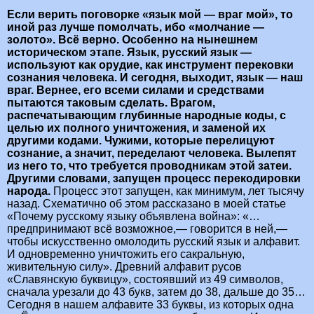
Если верить поговорке «язык мой — враг мой», то
иной раз лучше помолчать, ибо «молчание —
золото». Всё верно. Особенно на нынешнем
историческом этапе. Язык, русский язык —
используют как орудие, как инструмент перековки
сознания человека. И сегодня, выходит, язык — наш
враг. Вернее, его всеми силами и средствами
пытаются таковым сделать. Врагом,
распечатывающим глубинные народные коды, с
целью их полного уничтожения, и заменой их
другими кодами. Чужими, которые перелицуют
сознание, а значит, переделают человека. Вылепят
из него то, что требуется проводникам этой затеи.
Другими словами, запущен процесс перекодировки
народа.
Процесс этот запущен, как минимум, лет тысячу
назад. Схематично об этом рассказано в моей статье
«Почему русскому языку объявлена война»: «…
предпринимают всё возможное,— говорится в ней,—
чтобы искусственно омолодить русский язык и алфавит.
И одновременно уничтожить его сакральную,
живительную силу». Древний алфавит русов
«Славянскую буквицу», состоявший из 49 символов,
сначала урезали до 43 букв, затем до 38, дальше до 35…
Сегодня в нашем алфавите 33 буквы, из которых одна