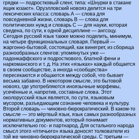
грядки — подростковый сленг, типа: «Шнурки в стакане
ящик юзают». Оруэлловский новояз делится на три
лексических класса: словарь А — слова для
повседневной жизни, словарь В — слова для
политических нужд и словарь С — для науки, которая
сведена, по сути, к одной дисциплине — ангсоцу.
Сегодня русский язык также можно поделить, минимум,
на четыре функциональных словаря. Первый —
жаргонно-бытовой, состоящий, как винегрет, из сборища
разнообразных сленгов: упомянутых уже —
падонкаффского и подросткового, блатной фени и
наркоманского и т. д. На этих «языках» каждый общается
в своем сообществе, а иногда «сообщества»
пересекаются и общаются между собой, что бывает
весьма забавно. В некотором смысле, это бытовой
новояз, где употребляются иноязычные морфемы,
усечённые и, напротив, составные слова. Этот
околорусский язык является, по сути, языковым
мусором, разъедающим сознание человека и культуру.
Второй словарь — чиновно-бюрократический. В каком-то
смысле — это мёртвый язык, язык самых разнообразных
нормативных документов, который понимает
исключительно гос- и партнарод. Для остального народа
смысл этого «птичьего» языка доносят толкователи из
той же чиновно-бюрократической среды. С третьим —