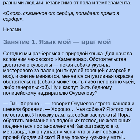
разными людьми независимо от пола и темперамента.
«Слово, сказанное от сердца, попадает прямо в
сердце».
Низами
Занятие 1. Язык мой — враг мой
Сегодня мы разберемся с природой языка. Для начала
вспомним чеховского «Хамелеона». Обстоятельства
достаточно курьезны — некая собака укусила
мастерового за палец (он ткнул ей горящей сигаркой в
нос), и они не меняются, меняется ситуативная окраска
обстоятельств (собака может быть либо непонятно чьей,
либо генеральской). Ну и как тут быть бедному
полицейскому надзирателю Очумелову?
— Гм!.. Хорошо… — говорит Очумелов строго, кашляя и
шевеля бровями. — Хорошо… Чья собака? Я этого так
не оставлю. Я покажу вам, как собак распускать! Пора
обратить внимание на подобных господ, не желающих
подчиняться постановлениям! Как оштрафую его,
мерзавца, так он узнает у меня, что значит собака и
прочий бродячий скот! Я ему покажу кузькину мать!..