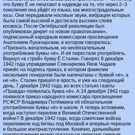
что букву Ё не печатают в надежде на то, что через 2–3
поколения она уйдёт из языка, как многострадальные
юсы. Они передавали носовые звуки, вибрация которых
была самой высокой и достигала высоких слоёв
космоса. После Октябрьской революции был
опубликован декрет «о новом правописании»,
подписанный народным комиссаром просвещения
Анатолием Луначарским, в котором говорилось:
«Признать желательным, но необязательным
употребление буквы «ё». И её перестали употреблять.
Вернул «в строй» букву Ё Сталин. Говорят, 6 декабря
1942 года управделами Совнаркома Яков Чадаев
принёс на подпись приказ, в котором фамилии
нескольких генералов были напечатаны с буквой «е», а
не «ё». Сталин пришёл в ярость, и уже на следующий
день, 7 декабря 1942 года, во всех статьях газеты
«Правда» появилась буква «ё». А 24 декабря 1942 года
появился приказ народного комиссара просвещения
РСФСР Владимира Потёмкина об обязательном
употреблении буквы «ё» в школе. А теперь вспомним,
когда наступил перелом в Великой Отечественной
войне? В декабре 1942 года, когда советские войска
переломили ход битвы под Москвой и впервые перешли
в большое контрнаступление. Конечно, дальнейшее
предположение может показаться чересчур смелым,