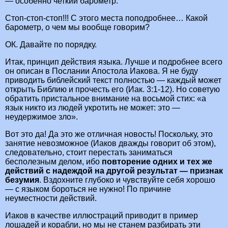
— особенно четкий барометр.
Стоп-стоп-стоп!!! С этого места поподробнее… Какой
барометр, о чем мы вообще говорим?
ОК. Давайте по порядку.
Итак, принцип действия языка. Лучше и подробнее всего
он описан в Послании Апостола Иакова. Я не буду
приводить библейский текст полностью — каждый может
открыть Библию и прочесть его (Иак. 3:1-12). Но советую
обратить пристальное внимание на восьмой стих: «а
язык никто из людей укротить не может: это —
неудержимое зло».
Вот это да! Да это же отличная новость! Поскольку, это
занятие невозможное (Иаков дважды говорит об этом),
следовательно, стоит перестать заниматься
бесполезным делом, ибо
повторение одних и тех же
действий с надеждой на другой результат — признак
безумия
. Вздохните глубоко и чувствуйте себя хорошо
— с языком бороться не нужно! По причине
неуместности действий.
Иаков в качестве иллюстраций приводит в пример
лошадей и корабли, но мы не станем разбирать эти