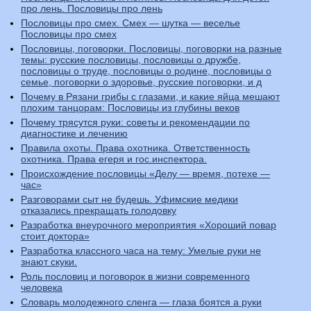
про лень. Пословицы про лень
Пословицы про смех. Смех — шутка — веселье
Пословицы про смех
Пословицы, поговорки. Пословицы, поговорки на разные
темы: русские пословицы, пословицы о дружбе,
пословицы о труде, пословицы о родине, пословицы о
семье, поговорки о здоровье, русские поговорки, и д
Почему в Рязани грибы с глазами, и какие яйца мешают
плохим танцорам: Пословицы из глубины веков
Почему трясутся руки: советы и рекомендации по
диагностике и лечению
Правила охоты. Права охотника. Ответственность
охотника. Права егеря и гос.инспектора.
Происхождение пословицы «Делу — время, потехе —
час»
Разговорами сыт не будешь. Уфимские медики
отказались прекращать голодовку
Разработка внеурочного мероприятия «Хороший повар
стоит доктора»
Разработка классного часа на тему: Умелые руки не
знают скуки.
Роль пословиц и поговорок в жизни современного
человека
Словарь молодежного сленга — глаза боятся а руки