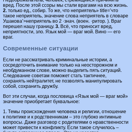
вред. После этой ссоры мы стали врагами на всю жизнь.
2.
только ед., собир. То же, что неприятель» title=’что
такое неприятель, значение слова неприятель в словаре
Ушакова’>неприятель во 2 ·знач. (воен. ·ритор. ). Враг
перешел нашу границу.
3.
Всё, что приносит вред,
неприятности, зло. Язык мой — враг мой. Вино — его
враг.
Современные ситуации
Если не рассматривать криминальные истории, а
сосредоточить внимание только на неосторожном и
необдуманном слове, можно выделить пять ситуаций.
Следование советам поможет стать тактичнее,
сохранять нейтралитет, не позволять манипулировать
собой, сохранить дружбу.
Вот эти случаи, когда пословица «Язык мой — враг мой»
значение приобретает буквальное:
1. Темы происхождения человека и религии, отношение
к политике и к родственникам – это глубоко интимные
вопросы. Даже разговор с родителями о нравственности
может привести к конфликту. Если такое случилось –