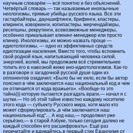
научным словарём — всё понятно и без объяснений.
Четвёртый словарь — так называемые иноязычные
неологизмы, прямые убийцы русского языка. Все эти
гастарбайтеры, дауншифтинги, брифинги, кластеры,
клиринги, коворкинги, копипастеры, мерчендайзеры,
ресепшны, рекрутинги, всевозможные менеджеры,
особенно прикалывает клининг-менеджер или просто
клинер. Инологизмы, их можно назвать проще —
идиотологизмы, — одно из эффективных средств
идиотизации населения. Вместо того, чтобы вспомнить
свой родной язык, напитывающий человека силой,
энергией, волей, мы продолжаем всё стремительнее
топить его в навозной жиже ино-идиотологизмов. Как-то
в разговоре о загадочной русской душе один из
оппонентов озадачил: «Было бы не хило, если бы автор
пояснил в чём заключается наш национальный код и чем
он отличается от кода вражьего». «Вообще-то это
тайна))) которую пытаются разгадать враги,— начал я с
шутки.— Но об этой тайне известно каждому носителю
этого кода — субъекту Русского мира, хотя мало кто
может сформулировать „в чём заключается наш
национальный код“… А код наш,— продолжил уже
серьёзно,— в старой Азбуке, только сегодня далеко не
каждый способен его расшифровать». Ещё раз
перечитайте и вдумайтесь в первый стих Евангелия от