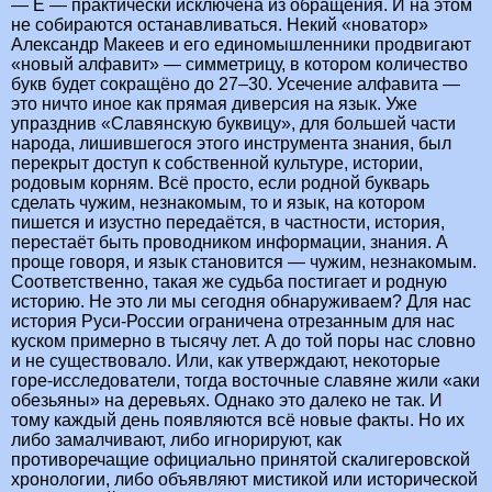
— Ё — практически исключена из обращения. И на этом
не собираются останавливаться. Некий «новатор»
Александр Макеев и его единомышленники продвигают
«новый алфавит» — симметрицу, в котором количество
букв будет сокращёно до 27–30. Усечение алфавита —
это ничто иное как прямая диверсия на язык. Уже
упразднив «Славянскую буквицу», для большей части
народа, лишившегося этого инструмента знания, был
перекрыт доступ к собственной культуре, истории,
родовым корням. Всё просто, если родной букварь
сделать чужим, незнакомым, то и язык, на котором
пишется и изустно передаётся, в частности, история,
перестаёт быть проводником информации, знания. А
проще говоря, и язык становится — чужим, незнакомым.
Соответственно, такая же судьба постигает и родную
историю. Не это ли мы сегодня обнаруживаем? Для нас
история Руси-России ограничена отрезанным для нас
куском примерно в тысячу лет. А до той поры нас словно
и не существовало. Или, как утверждают, некоторые
горе-исследователи, тогда восточные славяне жили «аки
обезьяны» на деревьях. Однако это далеко не так. И
тому каждый день появляются всё новые факты. Но их
либо замалчивают, либо игнорируют, как
противоречащие официально принятой скалигеровской
хронологии, либо объявляют мистикой или исторической