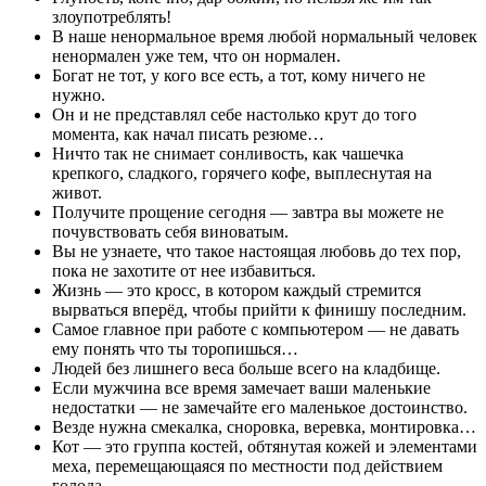
злоупотреблять!
В наше ненормальное время любой нормальный человек
ненормален уже тем, что он нормален.
Богат не тот, у кого все есть, а тот, кому ничего не
нужно.
Он и не представлял себе настолько крут до того
момента, как начал писать резюме…
Ничто так не снимает сонливость, как чашечка
крепкого, сладкого, горячего кофе, выплеснутая на
живот.
Получите прощение сегодня — завтра вы можете не
почувствовать себя виноватым.
Вы не узнаете, что такое настоящая любовь до тех пор,
пока не захотите от нее избавиться.
Жизнь — это кросс, в котором каждый стремится
вырваться вперёд, чтобы прийти к финишу последним.
Самое главное при работе с компьютером — не давать
ему понять что ты торопишься…
Людей без лишнего веса больше всего на кладбище.
Если мужчина все время замечает ваши маленькие
недостатки — не замечайте его маленькое достоинство.
Везде нужна смекалка, сноровка, веревка, монтировка…
Кот — это группа костей, обтянутая кожей и элементами
меха, перемещающаяся по местности под действием
голода