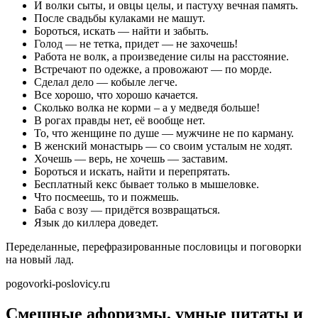
И волки сыты, и овцы целы, и пастуху вечная память.
После свадьбы кулаками не машут.
Бороться, искать — найти и забыть.
Голод — не тетка, придет — не захочешь!
Работа не волк, а произведение силы на расстояние.
Встречают по одежке, а провожают — по морде.
Сделал дело — кобыле легче.
Все хорошо, что хорошо качается.
Сколько волка не корми – а у медведя больше!
В рогах правды нет, её вообще нет.
То, что женщине по душе — мужчине не по карману.
В женский монастырь — со своим усталым не ходят.
Хочешь — верь, не хочешь — заставим.
Бороться и искать, найти и перепрятать.
Бесплатный кекс бывает только в мышеловке.
Что посмеешь, то и пожмешь.
Баба с возу — придётся возвращаться.
Язык до киллера доведет.
Переделанные, перефразированные пословицы и поговорки
на новый лад.
pogovorki-poslovicy.ru
Смешные афоризмы, умные цитаты и