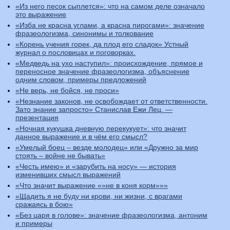
«Из него песок сыплется»: что на самом деле означало
это выражение
«Изба не красна углами, а красна пирогами»: значение
фразеологизма, синонимы и толкование
«Корень учения горек, да плод его сладок» Устный
журнал о пословицах и поговорках.
«Медведь на ухо наступил»: происхождение, прямое и
переносное значение фразеологизма, объяснение
одним словом, примеры предложений
«Не верь, не бойся, не проси»
«Незнание законов, не освобождает от ответственности.
Зато знание запросто» Станислав Ежи Лец. —
презентация
«Ночная кукушка дневную перекукует»: что значит
данное выражение и в чём его смысл?
«Умелый боец – везде молодец» или «Дружно за мир
стоять – войне не бывать»
«Честь имею» и «зарубить на носу» — история
изменивших смысл выражений
«Что значит выражение «»не в коня корм»»»
«Щадить я не буду ни крови, ни жизни, с врагами
сражаясь в бою»
«Без царя в голове»: значение фразеологизма, антоним
и примеры