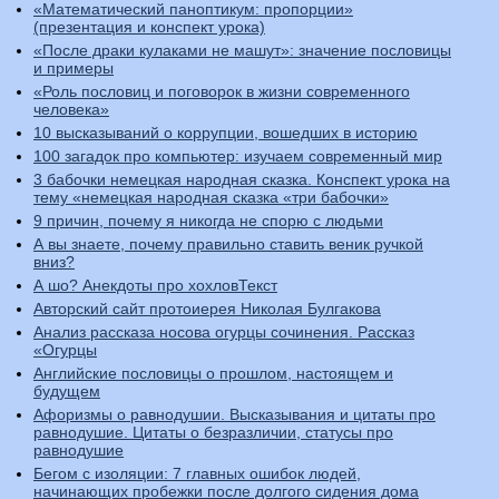
«Математический паноптикум: пропорции»
(презентация и конспект урока)
«После драки кулаками не машут»: значение пословицы
и примеры
«Роль пословиц и поговорок в жизни современного
человека»
10 высказываний о коррупции, вошедших в историю
100 загадок про компьютер: изучаем современный мир
3 бабочки немецкая народная сказка. Конспект урока на
тему «немецкая народная сказка «три бабочки»
9 причин, почему я никогда не спорю с людьми
А вы знаете, почему правильно ставить веник ручкой
вниз?
А шо? Анекдоты про хохловТекст
Авторский сайт протоиерея Николая Булгакова
Анализ рассказа носова огурцы сочинения. Рассказ
«Огурцы
Английские пословицы о прошлом, настоящем и
будущем
Афоризмы о равнодушии. Высказывания и цитаты про
равнодушие. Цитаты о безразличии, статусы про
равнодушие
Бегом с изоляции: 7 главных ошибок людей,
начинающих пробежки после долгого сидения дома