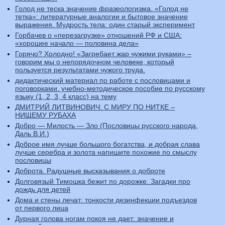
Голод не теска значение фразеологизма. «Голод не
тетка»: литературные аналогии и бытовое значение
выражения. Мудрость тела: один старый эксперимент
Горбачев о «перезагрузке» отношений РФ и США:
«хорошее начало — половина дела»
Горячо? Холодно! «Загребает жар чужими руками» –
говорим мы о непорядочном человеке, который
пользуется результатами чужого труда.
дидактический материал по работе с пословицами и
поговорками. учебно-методическое пособие по русскому
языку (1, 2, 3, 4 класс) на тему
ДМИТРИЙ ЛИТВИНОВИЧ: С МИРУ ПО НИТКЕ –
НИЩЕМУ РУБАХА
Добро — Милость — Зло (Пословицы русского народа,
Даль В.И.)
Доброе имя лучше большого богатства, и добрая слава
лучше серебра и золота напишите похожие по смыслу
пословицы
Доброта. Радушные высказывания о доброте
Долговязый Тимошка бежит по дорожке. Загадки про
дождь для детей
Дома и стены лечат: тонкости дезинфекции подъездов
от первого лица
Дурная голова ногам покоя не дает: значение и