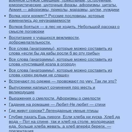
юмористические, шуточные фразы, афоризмы, цитаты.
Армия — афоризмы, приколы, маразмы, шутки, нуждики
Волка ноги кормят? Русские пословицы, которые
изменились до неузнаваемости
Волков бояться — в лес не ходить. Небольшой рассказ о
смысле поговорки
Воспитание у учащихся вежливости,
доброжелательности.
Все слова (анаграммы), которые можно составить из
слова «если бы да кабы росли б во рту грибы»
Все слова (анаграммы), которые можно составить из
слова «пустивший козла в огород»
Все слова (анаграммы), которые можно составить из
слова «хрен редьки не слаще»
Встречают по одежке — провожают по уму. Так ли это?
Выпускники напишут сочинения про месть и
великодушие
Выражения о смелости. Афоризмы о смелости
Гадание на ромашке — Любит-Не любит — стихи
Где живут сороки? Легендарные умные птицы
Глубже пахать Ешь пироги, Если хлеба ни куска, Хлеб да
вода – Пот на спине, так и хлеб на столе. молодецкая
еда. больше хлеба жевать. а хлеб вперёд береги. —
презентация