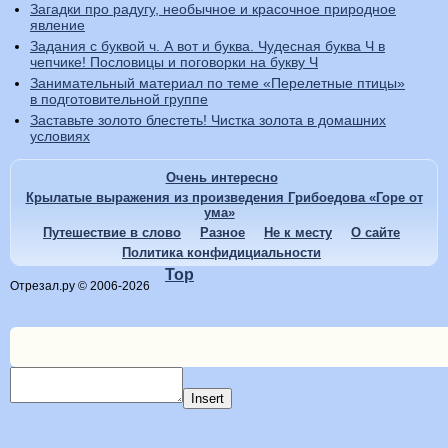
Загадки про радугу, необычное и красочное природное
явление
Задания с буквой ч. А вот и буква. Чудесная буква Ч в
чепчике! Пословицы и поговорки на букву Ч
Занимательный материал по теме «Перелетные птицы»
в подготовительной группе
Заставьте золото блестеть! Чистка золота в домашних
условиях
Очень интересно
Крылатые выражения из произведения Грибоедова «Горе от
ума»
Путешествие в слово
Разное
Не к месту
О сайте
Политика конфидициальности
Top
Отрезал.ру © 2006-2026
Insert