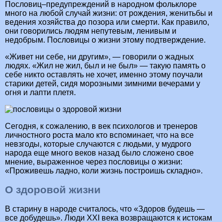
Пословиц–предупреждений в народном фольклоре
много на любой случай жизни: от рождения, женитьбы и
ведения хозяйства до позора или смерти. Как правило,
они говорились людям непутевым, ленивым и
недобрым. Пословицы о жизни этому подтверждение.
«Живет ни себе, ни другим», — говорили о жадных
людях. «Жил не жил, был и не был» — такую память о
себе никто оставлять не хочет, именно этому поучали
старики детей, сидя морозными зимними вечерами у
огня и лапти плетя.
Сегодня, к сожалению, в век психологов и тренеров
личностного роста мало кто вспоминает, что на все
невзгоды, которые случаются с людьми, у мудрого
народа еще много веков назад было сложено свое
мнение, выраженное через пословицы о жизни:
«Проживешь ладно, коли жизнь построишь складно».
О здоровой жизни
В старину в народе считалось, что «Здоров будешь —
все добудешь». Люди XXI века возвращаются к истокам