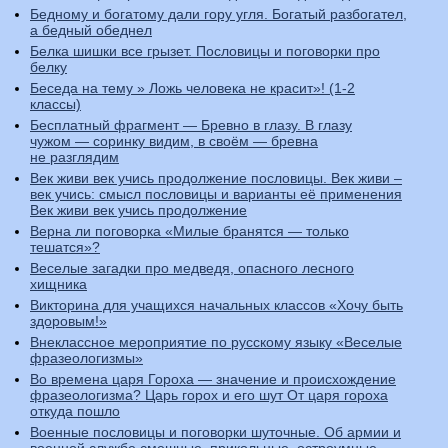
Бедному и богатому дали гору угля. Богатый разбогател,
а бедный обеднел
Белка шишки все грызет. Пословицы и поговорки про
белку
Беседа на тему » Ложь человека не красит»! (1-2
классы)
Бесплатный фрагмент — Бревно в глазу. В глазу
чужом — соринку видим, в своём — бревна
не разглядим
Век живи век учись продолжение пословицы. Век живи –
век учись: смысл пословицы и варианты её применения
Век живи век учись продолжение
Верна ли поговорка «Милые бранятся — только
тешатся»?
Веселые загадки про медведя, опасного лесного
хищника
Викторина для учащихся начальных классов «Хочу быть
здоровым!»
Внеклассное мероприятие по русскому языку «Веселые
фразеологизмы»
Во времена царя Гороха — значение и происхождение
фразеологизма? Царь горох и его шут От царя гороха
откуда пошло
Военные пословицы и поговорки шуточные. Об армии и
военной службе смешные, прикольные, остроумные,