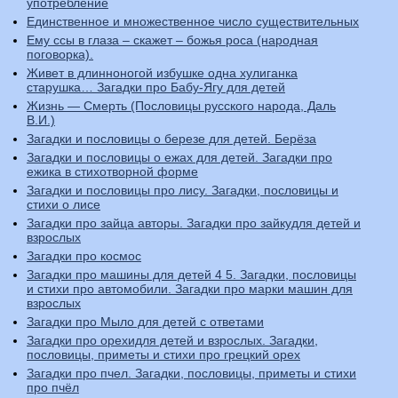
употребление
Единственное и множественное число существительных
Ему ссы в глаза – скажет – божья роса (народная
поговорка).
Живет в длинноногой избушке одна хулиганка
старушка… Загадки про Бабу-Ягу для детей
Жизнь — Смерть (Пословицы русского народа, Даль
В.И.)
Загадки и пословицы о березе для детей. Берёза
Загадки и пословицы о ежах для детей. Загадки про
ежика в стихотворной форме
Загадки и пословицы про лису. Загадки, пословицы и
стихи о лисе
Загадки про зайца авторы. Загадки про зайкудля детей и
взрослых
Загадки про космос
Загадки про машины для детей 4 5. Загадки, пословицы
и стихи про автомобили. Загадки про марки машин для
взрослых
Загадки про Мыло для детей с ответами
Загадки про орехидля детей и взрослых. Загадки,
пословицы, приметы и стихи про грецкий орех
Загадки про пчел. Загадки, пословицы, приметы и стихи
про пчёл