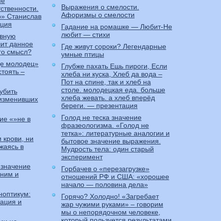
не
Выражения о смелости.
тственности.
Афоризмы о смелости
о» Станислав
ация
Гадание на ромашке — Любит-Не
любит — стихи
евную
чит данное
Где живут сороки? Легендарные
го смысл?
умные птицы
де молодец»
Глубже пахать Ешь пироги, Если
стоять –
хлеба ни куска, Хлеб да вода –
Пот на спине, так и хлеб на
столе. молодецкая еда. больше
убить
хлеба жевать. а хлеб вперёд
 изменивших
береги. — презентация
Голод не теска значение
ие «»не в
фразеологизма. «Голод не
тетка»: литературные аналогии и
 крови, ни
бытовое значение выражения.
жаясь в
Мудрость тела: один старый
эксперимент
 значение
Горбачев о «перезагрузке»
оним и
отношений РФ и США: «хорошее
начало — половина дела»
ноптикум:
Горячо? Холодно! «Загребает
ация и
жар чужими руками» – говорим
мы о непорядочном человеке,
который пользуется результатами