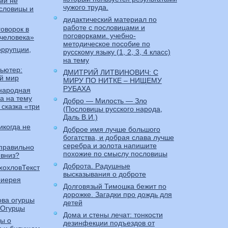
ми не
чужого труда.
словицы и
дидактический материал по
работе с пословицами и
говорок в
поговорками. учебно-
 человека»
методическое пособие по
оррупции,
русскому языку (1, 2, 3, 4 класс)
на тему
пьютер:
ДМИТРИЙ ЛИТВИНОВИЧ: С
й мир
МИРУ ПО НИТКЕ – НИЩЕМУ
РУБАХА
 народная
ка на тему
Добро — Милость — Зло
сказка «три
(Пословицы русского народа,
Даль В.И.)
икогда не
Доброе имя лучше большого
богатства, и добрая слава лучше
серебра и золота напишите
 правильно
похожие по смыслу пословицы
 вниз?
Доброта. Радушные
хохловТекст
высказывания о доброте
оиерея
Долговязый Тимошка бежит по
дорожке. Загадки про дождь для
ова огурцы
детей
«Огурцы
Дома и стены лечат: тонкости
ы о
дезинфекции подъездов от