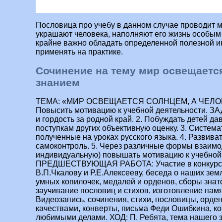
Пословица про учебу в данном случае проводит м
украшают человека, наполняют его жизнь особым
крайне важно обладать определенной полезной и
применять на практике.
Сочинение на тему мир освещаетс
знанием
ТЕМА: «МИР ОСВЕЩАЕТСЯ СОЛНЦЕМ, А ЧЕЛОВЕК – ЗНАНИЕМ». ЦЕЛЬ: Повысить мотивацию к учебной деятельности. ЗАДАЧИ: 1.Воспитывать любовь и гордость за родной край. 2. Побуждать детей давать своим поступкам и поступкам других объективную оценку. 3. Систематизировать знания, полученные на уроках русского языка. 4. Развивать память, дикцию, самоконтроль. 5. Через различные формы взаимодействия (групповую, индивидуальную) повышать мотивацию к учебной деятельности. ПРЕДШЕСТВУЮЩАЯ РАБОТА: Участие в конкурсах сочинений, посвященных В.П.Чкалову и Р.Е.Алексееву, беседа о наших земляках – героях, изготовление умных копилочек, медалей и орденов, сборы знатоков русского языка, заучивание пословиц и стихов, изготовление памяток. МАТЕРИАЛ: Видеозапись, сочинения, стихи, пословицы, ордена, медали, плакат с качествами, конверты, письма Феди Ошибкина, копилочки, фотографии с любимыми делами. ХОД: П. Ребята, тема нашего занятия «Мир освещается солнцем, а человек знанием». Как вы понимаете эту пословицу? Д. Наша планета освещается солнцем, которое нужно людям и растениям. А людей уважают тех, которые много знают. П. Правильно. И вот сегодня мы на нашем занятии постараемся доказать, что это действительно так. Но прежде предлагаю вам посмотреть видеозапись. ПРОСМОТР ВИДЕОЗАПИСИ «ГОРОД – МОЕ ВАСИЛЕВО». П. Скажите, пожалуйста, о ком и о чем эта видеозапись? Д. О городе Чкаловске и о В.П.Чкалове. П. Правильно. Нам с вами очень повезло родиться на родине великого летчика – испытателя, в честь которого назван наш районный центр – В.П.Чкалова. Когда – то и он был таким же мальчишкой, как многие из вас. Давайте послушаем о нем небольшое сообщение. Д. СООБЩЕНИЕ О В.П.ЧКАЛОВЕ. В.П.Чкалов родился 2 февраля 1904 года. С самого детства В.П.Чкалов был очень любознательным. В это время у каждого закладываются основные черты характера, и В. Чкалов воспитывал в себе силу воли, отзывчивость и упорство в достижении любых целей. Именно эти черты характера и пригодились ему в будущем. Рос он отчаянным сорванцом, но никогда не обижал слабых, а наоборот, заступался за них. Любил рыбалку, во время которой заплывал на середину реки, а зимой лихо спускался на лыжах с крутого берега Волги на широкую снежную гладь. В летном мастерстве совершенствовался быстро, летал отчаянно и умело. Его уважали за требовательность к себе, за то, что он был очень спокойным, как летчик и человек. Всемирно известным В.П. стал одним прекрасным ранним утром 20 июля 1936 года. Когда он совершил легендарный беспосадочный перелет из Москвы в Америку. Погиб Валерий Павлович 12.12.1938 года при испытании нового двигателя на самолете «И-16». Он летел над городом на неисправном самолете и, чтобы спасти жизнь людей он отдает свою. А самолет разбивается вдали от города. В своей короткой жизни Чкалов сумел добиться звания депутата Верховного Совета СССР и с честью носил его до конца. П. Но не только В.П. прославил наш край. Очень широко известно и имя Ростислава Евгеньевича Алексеева, которое носит школа, в которой вы учитесь. Многие из вас были в школьном музее и участвовали в конкурсе сочинений, посвященного дню рождения Ростислава Евгеньевича. Предлагаю послушать, одно из лучших сочинений, в котором наиболее полно, рассказывается о жизни и деятельности Алексеева. СООБЩЕНИЕ О Р. Е. АЛЕКСЕЕВЕ. П. А каких еще знаменитых людей чкаловской земли вы знаете? И чем они знамениты? Д. Клочков- Коряков- Каманин- Грачев- П. Ребята, прислушайтесь к себе, и скажите, пожалуйста, какие же чувства возникли у вас, после того как были прослушаны сообщения? Д. Гордость, радость, бодрость, желание брать пример. П. А, как вы, считаете, почему эти люди достигли таких высот? Д. Они хорошо и много учились, много знали, постоянно работали над собой. П. А, скажите, где ребенок получает основной багаж знаний? Д. В школе. П. Правильно. Звенят разноголосые звонки От Дальнего Востока до Карпат. И снова в школы, будто ручейки, Волнуясь, ваши сверстники спешат. В любую карту загляни- Дорог на свете много. Но начинаются они От школьного порога. Отсюда вся страна видна На все четыре стороны Зовет на подвиги она, И это очень здорово И, чтобы продолжить наш разговор дальше, предлагаю спуститься в класс. ( спускаемся в кабинет самоподготовки, рассаживаемся по местам) П. Все заняли свои места и готовы разговаривать дальше? Д. Да. П. Сегодня пятница, подведение итогов за неделю. Давайте вспомним, что же несет каждый день для школьников. (дети по очереди рассказывают стихи) Понед. Понедельник – день начальный, Он недели всей начальник. Он всегда глядит вперед, Тон работы задает. ,Вторн. Вторник – это день второй, Собранный и деловой, Расслабления не жди, Много дела впереди. Среда. У среды своя задача, Свой особенный рассчет. Кто учил – тому удача, Остальным – наоборот. Четверг. А четверг преодолели Половину всей недели. Это словно спуск с горы, Не расслабься до поры. Пятн. Пятница – весьма серьезна, Не окончены дела. Подтянись, еще не поздно, Ведь неделя не прошла. Субб. Ну, а это я – суббота, У меня своя забота. Надо книги почитать, Свою комнату прибрать. Воскрес. Воскресенье – день особый Самый лучший – выходной! Можно на кружки ходить, Младшим в группе подсобить. П. Трудна школьная неделя, но и богата она оценками. У самых трудолюбивых полный дневник «4» и «5». И вот сейчас, по нашей традиции, можно подводить итоги и чествовать лучших. (Дети считают в дневниках «4» и «5» за неделю. У кого больше, дети желают успехов в дальнейшей учебе – надевают «ордена умников» – у кого «5» и «медали» – у кого «4». Отмечается самый аккуратный дневник, тетради, портфель. Говорим добрые слова отстающим.). П. Учеба – это самая главная и самая трудная деятельность в вашем возрасте. Дорогие, ребята, чтобы хорошо учиться, вы должны уметь хорошо организовать свою учебу, установить свой личный режим работы на каждый день. Нельзя опускать руки, не перед какими трудностями. И нужно вырабатывать у себя такие качества, которые вам помогут овладеть школьными знаниями. ( На доске плакат с положительными качествами : УСЕРДИЕ, УСИДЧИВОСТЬ, СОБРАННОСТЬ, ЖЕЛАНИЕ, ТЕРПЕНИЕ, ОРГАНИЗОВАННОСТЬ, ТРУДОЛЮБИЕ, АККУРАТНОСТЬ, САМОСТОЯТЕЛЬНОСТЬ, ДОБРОЖЕЛАТЕЛЬНОСТЬ, АКТИВНОСТЬ, ВНИМАТЕЛЬНОСТЬ, ОТВЕТСТВЕННОСТЬ, САМОКОНТРОЛЬ, ЦЕЛЕУСТРЕМЛЕННОСТЬ). П. Как вы считаете, эти качества можно отнести к положительным или отрицательным? Д. К положительным. П. Посмотрите, у вас на столе лежат большие белые конверты. В них полоски с этими качествами и два конверта поменьше – синий и красный. Отложите в красный конверт те качества, которые у вас уже есть, а в синий – те, над которыми еще нужно работать. ( Дети выполняют задание. Спросить 2-3 человек, назвать, чт