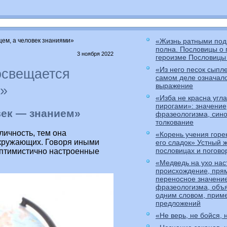
цем, а человек знаниями»
«Жизнь ратными под
полна. Пословицы о 
3 ноября 2022
героизме Пословицы 
«Из него песок сыпле
освещается
самом деле означало
выражение
и»
«Изба не красна угла
пирогами»: значение
век — знанием»
фразеологизма, син
толкование
личность, тем она
«Корень учения горек
окружающих. Говоря иными
его сладок» Устный 
пословицах и погово
оптимистично настроенные
«Медведь на ухо нас
происхождение, пря
переносное значени
фразеологизма, объ
одним словом, прим
предложений
«Не верь, не бойся, 