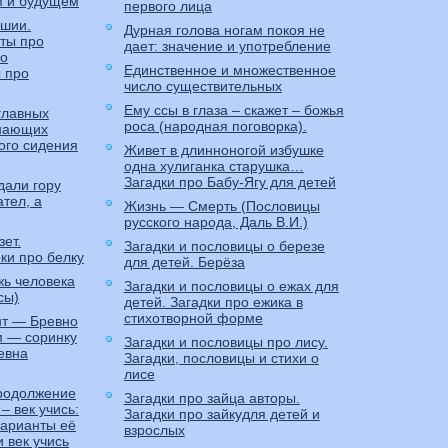
м и будущем
первого лица
шии.
Дурная голова ногам покоя не
ты про
дает: значение и употребление
 о
Единственное и множественное
ы про
число существительных
Ему ссы в глаза – скажет – божья
главных
роса (народная поговорка).
инающих
ого сидения
Живет в длинноногой избушке
одна хулиганка старушка…
Загадки про Бабу-Ягу для детей
дали гору
ател, а
Жизнь — Смерть (Пословицы
русского народа, Даль В.И.)
ет.
Загадки и пословицы о березе
ки про белку
для детей. Берёза
жь человека
Загадки и пословицы о ежах для
сы)
детей. Загадки про ежика в
стихотворной форме
т — Бревно
ом — соринку
Загадки и пословицы про лису.
евна
Загадки, пословицы и стихи о
лисе
продолжение
Загадки про зайца авторы.
– век учись:
Загадки про зайкудля детей и
варианты её
взрослых
 век учись