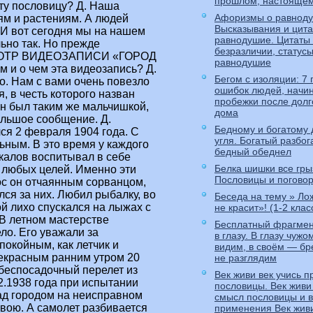
прошлом, настояще
Афоризмы о равноду
Высказывания и цита
равнодушие. Цитаты
безразличии, статус
равнодушие
Бегом с изоляции: 7 
ошибок людей, нач
пробежки после долг
дома
Бедному и богатому 
угля. Богатый разбог
бедный обеднел
Белка шишки все грыз
Пословицы и поговор
Беседа на тему » Ло
не красит»! (1-2 клас
Бесплатный фрагмен
в глазу. В глазу чуж
видим, в своём — бр
не разглядим
Век живи век учись 
пословицы. Век живи 
смысл пословицы и 
применения Век живи