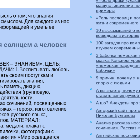
«После драки кулака
машут»: значение по
примеры
ысль о том, что знания
«Роль пословиц и по
 смыслом. Для каждого из нас
жизни современного
нформацией и уметь ее
10 высказываний о к
вошедших в историю
100 загадок про ком
я солнцем а человек
изучаем современны
3 бабочки немецкая
сказка. Конспект уро
о у них получилось). П. А теперь, я вас попрошу положить в копилочки оба конверта и если у вас, что-то будет не получаться, открывать синий конвертик и смотреть, какие качества там остались. Потому что, возможно, из-за невнимательности не решается задача, из-за неаккуратности грязные тетради. А через месяц мы опять заглянем в эти конвертики и посмотрим, может быть что- то удастся переложить из синего в красный. Чтобы конверты нам не мешали, уберите их, пожалуйста, в умные копилочки. (Умные копилочки – сундучки с личными правилами и шпаргалками). П. С давних пор русский народ относился с почтением к ученым людям. Существует очень много пословиц об учении, знаниях. Но они немножко заблудились, начало и конец потеряли друг друга. Сейчас мы поработаем парами. Каждая пара должна собрать по 3 пословицы и объяснить ее смысл. (Пословицы: 1. Кто много читает – тот много знает. 2. Книгу читать – как на крыльях летать. 3. Век живи – век учись. 4. Без терпенья – нет ученья. 5. Без наук – как без рук. 6. Испокон века – книга растит человека. 7.Корень ученья горек – да плод его сладок. 8.Красна птица опереньем – а человек ученьем. 9.Ученье и труд – все перетрут. 10. Ученье свет – а неученье тьма. 11. Не хвастайся ученьем – а хвастайся уменьем. 12. Мудр тот, кто знает нужное – а не многое. (Дети выполняют задание и объясняют свой выбор). П. Ой, чуть не забыла, нам опять прислал письма наш друг Федя Ошибкин. Так как он хотел написать для всех, то очень торопился и сделал очень много ошибок. Давайте прочитаем эти письма и найдем ошибки. Желающие могут пользоваться шпаргалочками из своего сундучка. ПИСЬМО ДЛЯ 3 КЛАССА. Здравствуйте, ребята! Мои дИла идут нормально. Правда Вшколе я учусь плохо. Учителя попались злые. Ставят одни плохие оценки. Я конеЧЬНо иногда прогуливаю уроки и беспричинно НЕГотовлю домашнее задание. Ведь лучше, не прилагая никаких усилий, гулять НАУлице, смотреть телевизор, прослушивать любимые диски. А, как ваши дИла? ПиШЫте! Ваш друК федя ОшиПкин. ПИСЬМО ДЛЯ 5 КЛАССА. ЗдрАСтвуйте ребята! МАИ дИла идут нормально. Правда Вшколе я учусь плохо. Учителя попались злые. Ставят одни плохие оценки. Я конеЧЬНо иногда прогуливаю уроки и беЗПричинно НЕГотовлю домашнее задание. Ведь лучше, НЕПриЛОГая никаких усилий, гулЯТ НАУлице смотреть телевизор ПРАслушивать любимые диски. А, как дИла у вас. ПиШЫте! Ваш друК федя ОшиПкин. ПИСЬМО ДЛЯ 6-7 КЛАССА. ЗдрАСтуйте ребята! МАИ дИла идут нормально. Правда Вшколе я учусь плохо. Учителя ПАПались злые. Ставят одни плохие оценки. Я конеЧЬНо иногда прогуливаю уроки и беЗПричиНо НЕГотовлю домашнее задание. Ведь лучше НЕПриЛОГая никаких усилий гулЯТ НАУлице смотреть телевизор ПРАслушивать любимые диски. А, как дИла у вас. ПиШЫте! Ваш друК федя ОшиПкин. 3класс- 10 ошибок. 5класс- 20 ошибок. 6-7класс – 24 ошибки. Здравствуйте – проверочное слово «здравие». Чтобы проверить непроизносимую согласную в корне слова нужно подобрать такое слово, чтобы согласный был под ударением. Здравствуйте, ребята!- Ребята – обращение, стоит в конце предложения, значит, обособляется запятой. Мои – проверочное слово «мой». Чтобы проверить безударную гласную в корне слова нужно подобрать однокоренное слово, где эта гласная была бы под ударением. Дела – проверочное слово «дело». Чтобы проверить безударную гласную в корне слова нужно подобрать однокоренное слово, где эта гласная была бы под ударением. В школе – орфограмма пробел. М
«немецкая народная 
бабочки»
9 причин, почему я н
спорю с людьми
А вы знаете, почему
ставить веник ручкой
А шо? Анекдоты про 
Авторский сайт прот
Николая Булгакова
Анализ рассказа нос
сочинения. Рассказ 
Английские пословиц