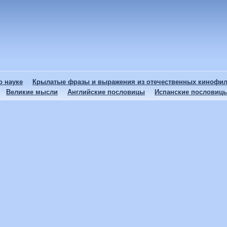
 науке
Крылатые фразы и выражения из отечественных кинофи
Великие мысли
Английские пословицы
Испанские пословиц