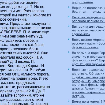
продолжение
Верна ли поговорка
бранятся — только т
Веселые загадки про
опасного лесного хи
Викторина для учащ
начальных классов «
здоровым!»
Внеклассное меропр
русскому языку «Ве
фразеологизмы»
Во времена царя Го
значение и происхо
фразеологизма? Царь
шут От царя гороха 
Военные пословицы 
шуточные. Об армии
службе смешные, пр
остроумные, юморис
шуточные фразы, аф
цитаты. Армия — аф
приколы, маразмы, ш
нуждики
Волка ноги кормят? 