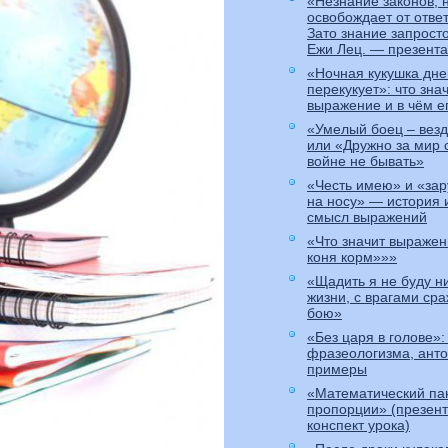
«Незнание законов, 
освобождает от отве
Зато знание запрост
Ежи Лец. — презент
«Ночная кукушка дн
перекукует»: что зна
выражение и в чём е
«Умелый боец – вез
или «Дружно за мир 
войне не бывать»
«Честь имею» и «зар
на носу» — история
смысл выражений
«Что значит выражен
коня корм»»»
«Щадить я не буду ни
жизни, с врагами сра
бою»
«Без царя в голове»:
фразеологизма, ант
примеры
«Математический па
пропорции» (презент
конспект урока)