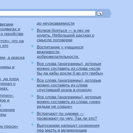
до неузнаваемости
вигами
подвигах и
Волков бояться — в лес не
о геройстве
ходить. Небольшой рассказ о
смысле поговорки
тся»: что на
 это
Воспитание у учащихся
вежливости,
доброжелательности.
ми, а красна
Все слова (анаграммы), которые
онимы и
можно составить из слова «если
бы да кабы росли б во рту грибы»
, да плод
Все слова (анаграммы), которые
журнал о
можно составить из слова
рках.
«пустивший козла в огород»
тупил»:
Все слова (анаграммы), которые
мое и
можно составить из слова «хрен
е
редьки не слаще»
яснение
Встречают по одежке —
еры
провожают по уму. Так ли это?
Выпускники напишут сочинения
не проси»
про месть и великодушие