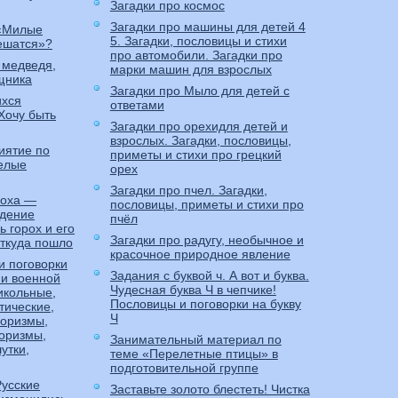
Загадки про космос
Загадки про машины для детей 4
 «Милые
5. Загадки, пословицы и стихи
ешатся»?
про автомобили. Загадки про
 медведя,
марки машин для взрослых
щника
Загадки про Мыло для детей с
ихся
ответами
Хочу быть
Загадки про орехидля детей и
взрослых. Загадки, пословицы,
иятие по
приметы и стихи про грецкий
селые
орех
Загадки про пчел. Загадки,
роха —
пословицы, приметы и стихи про
ждение
пчёл
 горох и его
Загадки про радугу, необычное и
откуда пошло
красочное природное явление
и поговорки
Задания с буквой ч. А вот и буква.
 и военной
Чудесная буква Ч в чепчике!
икольные,
Пословицы и поговорки на букву
тические,
Ч
оризмы,
оризмы,
Занимательный материал по
утки,
теме «Перелетные птицы» в
подготовительной группе
Русские
Заставьте золото блестеть! Чистка