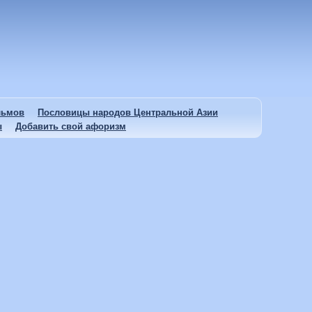
льмов
Пословицы народов Центральной Азии
ы
Добавить свой афоризм