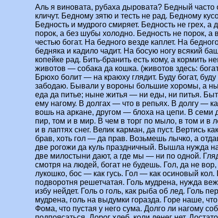
Аль я виновата, рубаха дыровата? Бедный часто о
кличут. Бедному зятю и тесть не рад. Бедному кус
Бедность и мудрого смиряет. Бедность не грех, а 
порок, а без шубы холодно. Бедность не порок, а
честью богат. На бедного везде каплет. На бедно
бедняка и кадило чадит. На босую ногу всякий башм
копейке рад. Бить-бранить есть кому, а кормить н
животов — собака да кошка. (животов здесь: богат
Брюхо болит — на краюху глядит. Буду богат, буду р
забодаю. Бывали у вороны большие хоромы, а ны
еда да питье; ныне житья — ни еды, ни питья. Бы
ему нагому. В долгах — что в репьях. В долгу — к
вошь на аркане, другом — блоха на цепи. В семи 
пир, том и в мир. В чем в торг по мыло, в том и в 
и в лаптях снег. Велик карман, да пуст. Вертись к
брав, хоть гол — да прав. Возьмешь лычко, а отд
две рогожи да куль праздничный. Вышла нужда на 
две милостыни дают, а где мы — ни по одной. Гля
смотря на людей, богат не будешь. Гол, да не вор,
лукошко, бос — как гусь. Гол — как осиновый кол.
подворотня решетчатая. Голь мудрена, нужда вежл
избу нейдет. Голь о голь, как рыба об лед. Голь пе
мудрена, голь на выдумки горазда. Горе наше, чт
Фома, что пустая у него сума. Долго ли нагому со
подпоясаться. Дорог хлеб, коли денег нет. Доста