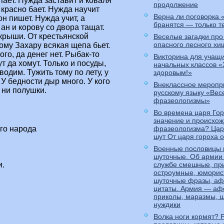
пает. Нужда заставит и коваля
продолжение
 красно бает. Нужда научит
Верна ли поговорка
н пишет. Нужда учит, а
бранятся — только т
ан и корову со двора тащат.
 крыши. От крестьянской
Веселые загадки про
опасного лесного хи
ному Захару всякая щепа бьет.
го, да денег нет. Рыбак-то
Викторина для учащ
ут да хомут. Только и посуды,
начальных классов «
водим. Тужить тому по лету, у
здоровым!»
 У бедности дыр много. У кого
Внеклассное меропр
 ни полушки.
русскому языку «Ве
фразеологизмы»
Во времена царя Го
значение и происхо
го народа
фразеологизма? Царь
шут От царя гороха 
Военные пословицы 
шуточные. Об армии
и.
службе смешные, пр
остроумные, юморис
шуточные фразы, аф
цитаты. Армия — аф
приколы, маразмы, ш
нуждики
Волка ноги кормят? 