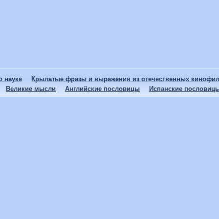
 науке
Крылатые фразы и выражения из отечественных кинофи
Великие мысли
Английские пословицы
Испанские пословиц