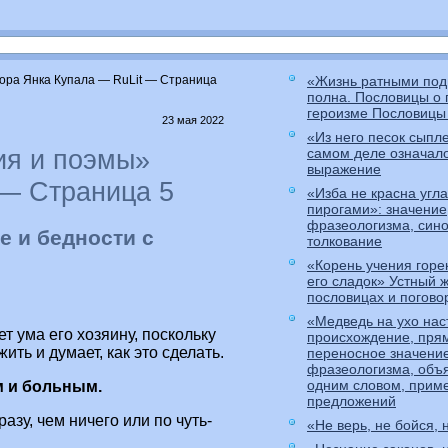
ора Янка Купала — RuLit — Страница
«Жизнь ратными под
полна. Пословицы о 
героизме Пословицы 
23 мая 2022
«Из него песок сыпле
ия и поэмы»
самом деле означало
выражение
 — Страница 5
«Изба не красна угла
пирогами»: значение
фразеологизма, син
е и бедности с
толкование
«Корень учения горек
его сладок» Устный 
пословицах и погово
«Медведь на ухо нас
т ума его хозяину, поскольку
происхождение, пря
ить и думает, как это сделать.
переносное значени
фразеологизма, объ
одним словом, прим
м и больным.
предложений
азу, чем ничего или по чуть-
«Не верь, не бойся, 