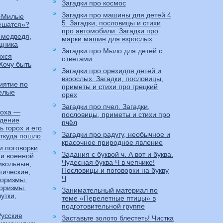
Загадки про космос
Загадки про машины для детей 4
 «Милые
5. Загадки, пословицы и стихи
ешатся»?
про автомобили. Загадки про
 медведя,
марки машин для взрослых
щника
Загадки про Мыло для детей с
ихся
ответами
Хочу быть
Загадки про орехидля детей и
взрослых. Загадки, пословицы,
иятие по
приметы и стихи про грецкий
селые
орех
Загадки про пчел. Загадки,
роха —
пословицы, приметы и стихи про
ждение
пчёл
 горох и его
Загадки про радугу, необычное и
откуда пошло
красочное природное явление
и поговорки
Задания с буквой ч. А вот и буква.
 и военной
Чудесная буква Ч в чепчике!
икольные,
Пословицы и поговорки на букву
тические,
Ч
оризмы,
оризмы,
Занимательный материал по
утки,
теме «Перелетные птицы» в
подготовительной группе
Русские
Заставьте золото блестеть! Чистка