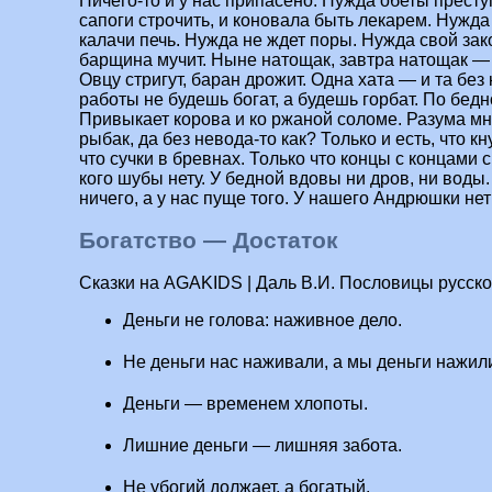
Ничего-то и у нас припасено. Нужда обеты престу
сапоги строчить, и коновала быть лекарем. Нужда
калачи печь. Нужда не ждет поры. Нужда свой зако
барщина мучит. Ныне натощак, завтра натощак — 
Овцу стригут, баран дрожит. Одна хата — и та без
работы не будешь богат, а будешь горбат. По бед
Привыкает корова и ко ржаной соломе. Разума мно
рыбак, да без невода-то как? Только и есть, что кн
что сучки в бревнах. Только что концы с концами с
кого шубы нету. У бедной вдовы ни дров, ни воды.
ничего, а у нас пуще того. У нашего Андрюшки нет
Богатство — Достаток
Сказки на AGAKIDS | Даль В.И. Пословицы русско
Деньги не голова: наживное дело.
Не деньги нас наживали, а мы деньги нажил
Деньги — временем хлопоты.
Лишние деньги — лишняя забота.
Не убогий должает, а богатый.