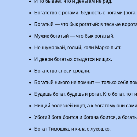
И то бывает, что и деньгам не рад.
Богатство с рогами, бедность с ногами (рога
Богатый — что бык рогатый: в тесные ворота
Мужик богатый — что бык рогатый.
Не шумаркай, голый, коли Марко пьет.
И двери богатых стыдятся нищих.
Богатство спеси сродни.
Богатый никого не помнит — только себя пом
Будешь богат, будешь и рогат. Кто богат, тот и
Нищий болезней ищет, а к богатому они сами
Убогий бога боится и богача боится, а богаты
Богат Тимошка, и кила с лукошко.