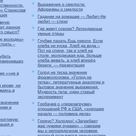
не
Выражения о смелости.
тственности.
Афоризмы о смелости
о» Станислав
ация
Гадание на ромашке — Любит-Не
любит — стихи
евную
чит данное
Где живут сороки? Легендарные
го смысл?
умные птицы
де молодец»
Глубже пахать Ешь пироги, Если
стоять –
хлеба ни куска, Хлеб да вода –
Пот на спине, так и хлеб на
столе. молодецкая еда. больше
убить
хлеба жевать. а хлеб вперёд
 изменивших
береги. — презентация
Голод не теска значение
ие «»не в
фразеологизма. «Голод не
тетка»: литературные аналогии и
 крови, ни
бытовое значение выражения.
жаясь в
Мудрость тела: один старый
эксперимент
 значение
Горбачев о «перезагрузке»
оним и
отношений РФ и США: «хорошее
начало — половина дела»
ноптикум:
Горячо? Холодно! «Загребает
ация и
жар чужими руками» – говорим
мы о непорядочном человеке,
который пользуется результатами