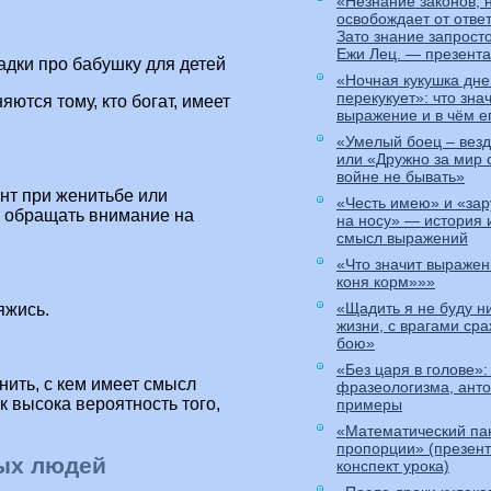
«Незнание законов, 
освобождает от отве
Зато знание запрост
Ежи Лец. — презент
адки про бабушку для детей
«Ночная кукушка дн
перекукует»: что зна
яются тому, кто богат, имеет
выражение и в чём е
«Умелый боец – вез
или «Дружно за мир 
войне не бывать»
нт при женитьбе или
«Честь имею» и «зар
е обращать внимание на
на носу» — история
смысл выражений
«Что значит выражен
коня корм»»»
«Щадить я не буду ни
яжись.
жизни, с врагами сра
бою»
«Без царя в голове»:
нить, с кем имеет смысл
фразеологизма, ант
ак высока вероятность того,
примеры
«Математический па
пропорции» (презент
ых людей
конспект урока)