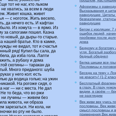
прошлом, настояще
Еще тот не наг, кто лыком
Афоризмы о равноду
 не хватись, за всем в люди
Высказывания и цита
ем. Живет кошка, живет
равнодушие. Цитаты
ья — с ноготок. Жить весело,
безразличии, статус
ь, да нечего есть. И кафтан
равнодушие
ы было. Из хомута — в ярмо. Из
Бегом с изоляции: 7 
му за сапогами пошел. Казна
ошибок людей, нач
то новый, да дыры-то старые.
пробежки после долг
на нашей братье. Кто в камке,
дома
 нужды не видал, тот и счастья
Бедному и богатому 
онный ряд! Купил бы сала, да
угля. Богатый разбог
бела, да изба гола. Лапти
бедный обеднел
ажить, а рубаху и дома
Белка шишки все грыз
атой скотины— таракан да
Пословицы и поговор
тый. Много приданого: шуба
Беседа на тему » Ло
руках у него кол: есть
не красит»! (1-2 клас
олью да водица голью; на ужин
Бесплатный фрагмен
никакой. На рогоже сидя, о
в глазу. В глазу чуж
а наг — ни с места. Не дал
видим, в своём — бр
 Не то беда, что во ржи
не разглядим
в, ни лучины — живем без
Век живи век учись 
мила живота, ни образа
пословицы. Век живи 
ем зарезаться. Ни кола, ни
смысл пословицы и 
ночки во рту не было.
применения Век живи