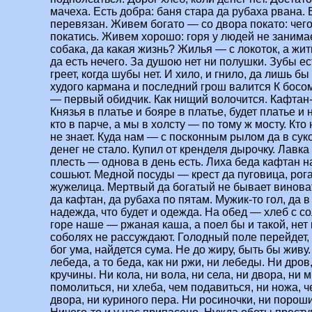
мачеха. Есть добра: баня стара да рубаха рвана. 
перевязан. Живем богато — со двора покато: чего
покатись. Живем хорошо: горя у людей не занима
собака, да какая жизнь? Жилья — с локоток, а жит
да есть нечего. За душою нет ни полушки. Зубы ест
греет, когда шубы нет. И хило, и гнило, да лишь б
худого кармана и последний грош валится К босо
— первый обидчик. Как нищий волочится. Кафтан-
Князья в платье и бояре в платье, будет платье и 
кто в парче, а мы в холсту — по тому ж мосту. Кто
не знает. Куда нам — с посконным рылом да в сук
денег не стало. Купил от кренделя дырочку. Лавка 
плесть — однова в день есть. Лиха беда кафтан н
сошьют. Медной посуды — крест да пуговица, рог
жужелица. Мертвый да богатый не бывает винова
да кафтан, да рубаха по пятам. Мужик-то гол, да в 
надежда, что будет и одежда. На обед — хлеб с с
горе наше — ржаная каша, а поел бы и такой, нет 
соболях не рассуждают. Голодный поле перейдет, 
бог ума, найдется сума. Не до жиру, быть бы живу.
лебеда, а то беда, как ни ржи, ни лебеды. Ни дро
кручины. Ни кола, ни вола, ни села, ни двора, ни 
помолиться, ни хлеба, чем подавиться, ни ножа, ч
двора, ни куриного пера. Ни росиночки, ни пороши