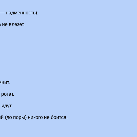
 — надменность).
 не влезет.
нит.
 рогат.
 идут.
й (до поры) никого не боится.