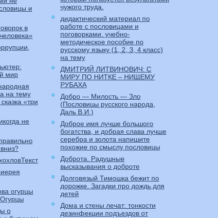
ми не
чужого труда.
словицы и
дидактический материал по
работе с пословицами и
говорок в
поговорками. учебно-
 человека»
методическое пособие по
оррупции,
русскому языку (1, 2, 3, 4 класс)
на тему
пьютер:
ДМИТРИЙ ЛИТВИНОВИЧ: С
й мир
МИРУ ПО НИТКЕ – НИЩЕМУ
РУБАХА
 народная
ка на тему
Добро — Милость — Зло
сказка «три
(Пословицы русского народа,
Даль В.И.)
икогда не
Доброе имя лучше большого
богатства, и добрая слава лучше
серебра и золота напишите
 правильно
похожие по смыслу пословицы
 вниз?
Доброта. Радушные
хохловТекст
высказывания о доброте
оиерея
Долговязый Тимошка бежит по
дорожке. Загадки про дождь для
ова огурцы
детей
«Огурцы
Дома и стены лечат: тонкости
ы о
дезинфекции подъездов от