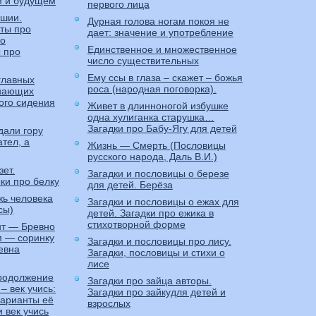
м и будущем
первого лица
шии.
Дурная голова ногам покоя не
ты про
дает: значение и употребление
 о
Единственное и множественное
ы про
число существительных
Ему ссы в глаза – скажет – божья
главных
роса (народная поговорка).
инающих
ого сидения
Живет в длинноногой избушке
одна хулиганка старушка…
Загадки про Бабу-Ягу для детей
дали гору
ател, а
Жизнь — Смерть (Пословицы
русского народа, Даль В.И.)
ет.
Загадки и пословицы о березе
ки про белку
для детей. Берёза
жь человека
Загадки и пословицы о ежах для
сы)
детей. Загадки про ежика в
стихотворной форме
т — Бревно
ом — соринку
Загадки и пословицы про лису.
евна
Загадки, пословицы и стихи о
лисе
продолжение
Загадки про зайца авторы.
– век учись:
Загадки про зайкудля детей и
варианты её
взрослых
 век учись