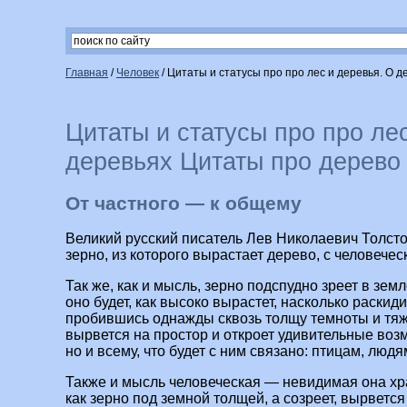
Главная
/
Человек
/
Цитаты и статусы про про лес и деревья. О 
Цитаты и статусы про про ле
деревьях Цитаты про дерево
От частного — к общему
Великий русский писатель Лев Николаевич Толст
зерно, из которого вырастает дерево, с человече
Так же, как и мысль, зерно подспудно зреет в земл
оно будет, как высоко вырастет, насколько раскиди
пробившись однажды сквозь толщу темноты и тяж
вырвется на простор и откроет удивительные возм
но и всему, что будет с ним связано: птицам, люд
Также и мысль человеческая — невидимая она хра
как зерно под земной толщей, а созреет, вырвется