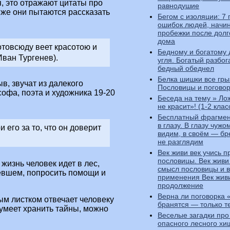
, это отражают цитаты про
равнодушие
 же они пытаются рассказать
Бегом с изоляции: 7 
ошибок людей, нач
пробежки после долг
дома
отовсюду веет красотою и
Бедному и богатому 
(Иван Тургенев).
угля. Богатый разбог
бедный обеднел
Белка шишки все грыз
в, звучат из далекого
Пословицы и поговор
офа, поэта и художника 19-20
Беседа на тему » Ло
не красит»! (1-2 клас
Бесплатный фрагмен
в глазу. В глазу чуж
 его за то, что он доверит
видим, в своём — бр
не разглядим
Век живи век учись 
пословицы. Век живи 
жизнь человек идет в лес,
смысл пословицы и 
левшем, попросить помощи и
применения Век живи
продолжение
Верна ли поговорка
дым листком отвечает человеку
бранятся — только т
 умеет хранить тайны, можно
Веселые загадки про
опасного лесного хи