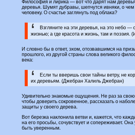
Философия и лирика — вот что дарят нам деревья
деревья. Шумят дубравы, шепчутся ивняки, о чем
человеку. О счастье заглянуть под облака?
Взгляните на эти деревья, на это небо — 
жизнью; а где красота и жизнь, там и поэзия. 
И словно бы в ответ, эхом, отозвавшимся на призы
прошлого, из другой страны слова великого филос
века:
Если ты вверишь свои тайны ветру, не кори
их деревьям. (Джебран Халиль Джебран)
Удивительно знакомые ощущения. Не раз за свою 
чтобы доверить сокровенное, рассказать о набо
защиты у своего дерева.
Вот березка наклонила ветви и, кажется, что каж
на его просьбы, сочувствует и сопереживает. Она
быть уверенным.