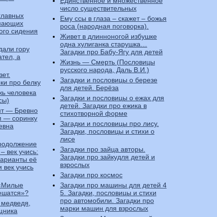
Единственное и множественное
число существительных
главных
Ему ссы в глаза – скажет – божья
инающих
роса (народная поговорка).
ого сидения
Живет в длинноногой избушке
одна хулиганка старушка…
дали гору
Загадки про Бабу-Ягу для детей
ател, а
Жизнь — Смерть (Пословицы
русского народа, Даль В.И.)
ет.
Загадки и пословицы о березе
ки про белку
для детей. Берёза
жь человека
Загадки и пословицы о ежах для
сы)
детей. Загадки про ежика в
т — Бревно
стихотворной форме
ом — соринку
Загадки и пословицы про лису.
евна
Загадки, пословицы и стихи о
лисе
продолжение
Загадки про зайца авторы.
– век учись:
Загадки про зайкудля детей и
варианты её
взрослых
 век учись
Загадки про космос
 «Милые
Загадки про машины для детей 4
ешатся»?
5. Загадки, пословицы и стихи
про автомобили. Загадки про
 медведя,
марки машин для взрослых
щника