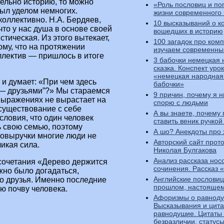
тельно историю, то можно
«Роль пословиц и по
был уделом немногих.
жизни современного
коллективно. Н.А. Бердяев,
10 высказываний о к
что у нас душа в основе своей
вошедших в историю
тическая. Из этого вытекает,
100 загадок про ком
му, что на протяжении
изучаем современны
ллектив — пришлось в итоге
3 бабочки немецкая
сказка. Конспект уро
«немецкая народная 
 и думает: «При чем здесь
бабочки»
 — друзьями”?» Мы стараемся
9 причин, почему я н
выражениях не вырастает на
спорю с людьми
существование с себе
А вы знаете, почему
словия, что один человек
ставить веник ручкой
ь свою семью, поэтому
А шо? Анекдоты про 
мовыручки многие люди не
Авторский сайт прот
икая сила.
Николая Булгакова
Анализ рассказа нос
сочетания «Дерево держится
сочинения. Рассказ 
жно было догадаться,
Английские пословиц
то друзья. Именно последние
прошлом, настояще
ю почву человека.
Афоризмы о равноду
Высказывания и цита
равнодушие. Цитаты
безразличии, статус