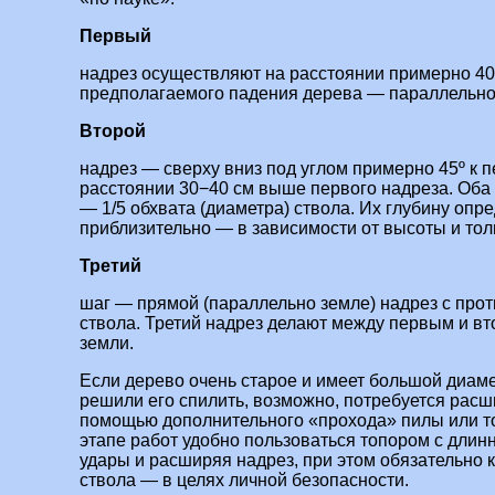
Первый
надрез осуществляют на расстоянии примерно 40
предполагаемого падения дерева — параллельно
Второй
надрез — сверху вниз под углом примерно 45º к п
расстоянии 30−40 см выше первого надреза. Оба 
— 1/5 обхвата (диаметра) ствола. Их глубину опре
приблизительно — в зависимости от высоты и то
Третий
шаг — прямой (параллельно земле) надрез с про
ствола. Третий надрез делают между первым и вт
земли.
Если дерево очень старое и имеет большой диаме
решили его спилить, возможно, потребуется расш
помощью дополнительного «прохода» пилы или т
этапе работ удобно пользоваться топором с длин
удары и расширяя надрез, при этом обязательно
ствола — в целях личной безопасности.