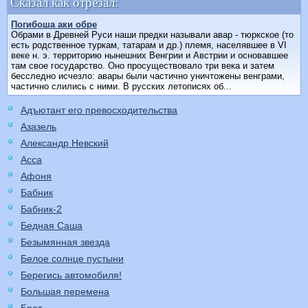
Сказал как отрезал:
Погибоша аки обре
Обрами в Древней Руси наши предки называли авар - тюркское (то
есть родственное туркам, татарам и др.) племя, населявшее в VI
веке н. э. территорию нынешних Венгрии и Австрии и основавшее
там свое государство. Оно просуществовало три века и затем
бесследно исчезло: авары были частично уничтожены венграми,
частично слились с ними. В русских летописях об...
Адъютант его превосходительства
Азазель
Александр Невский
Асса
Афоня
Бабник
Бабник-2
Бедная Саша
Безымянная звезда
Белое солнце пустыни
Берегись автомобиля!
Большая перемена