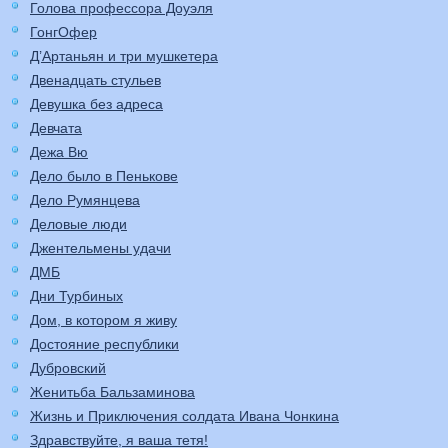
Голова профессора Доуэля
ГонгОфер
Д’Артаньян и три мушкетера
Двенадцать стульев
Девушка без адреса
Девчата
Дежа Вю
Дело было в Пенькове
Дело Румянцева
Деловые люди
Джентельмены удачи
ДМБ
Дни Турбиных
Дом, в котором я живу
Достояние республики
Дубровский
Женитьба Бальзаминова
Жизнь и Приключения солдата Ивана Чонкина
Здравствуйте, я ваша тетя!