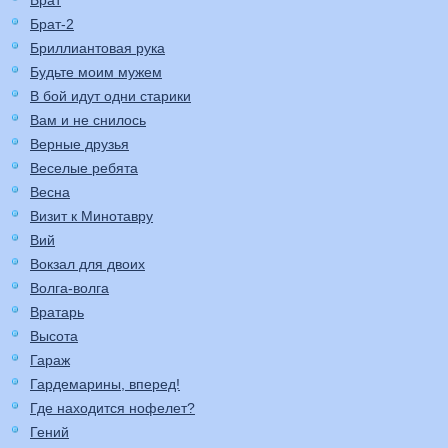
Брат
Брат-2
Бриллиантовая рука
Будьте моим мужем
В бой идут одни старики
Вам и не снилось
Верные друзья
Веселые ребята
Весна
Визит к Минотавру
Вий
Вокзал для двоих
Волга-волга
Вратарь
Высота
Гараж
Гардемарины, вперед!
Где находится нофелет?
Гений