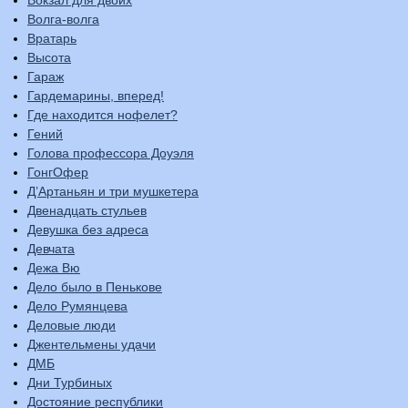
Волга-волга
Вратарь
Высота
Гараж
Гардемарины, вперед!
Где находится нофелет?
Гений
Голова профессора Доуэля
ГонгОфер
Д’Артаньян и три мушкетера
Двенадцать стульев
Девушка без адреса
Девчата
Дежа Вю
Дело было в Пенькове
Дело Румянцева
Деловые люди
Джентельмены удачи
ДМБ
Дни Турбиных
Достояние республики