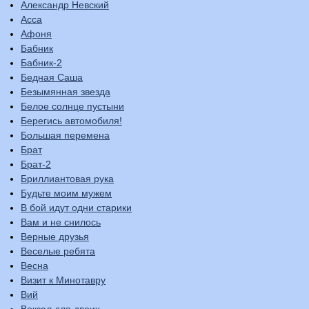
Александр Невский
Асса
Афоня
Бабник
Бабник-2
Бедная Саша
Безымянная звезда
Белое солнце пустыни
Берегись автомобиля!
Большая перемена
Брат
Брат-2
Бриллиантовая рука
Будьте моим мужем
В бой идут одни старики
Вам и не снилось
Верные друзья
Веселые ребята
Весна
Визит к Минотавру
Вий
Вокзал для двоих