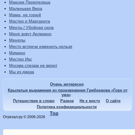
Максим Перепелица
Маленькая Вера
Мама, не горюй
Мастер и Маргарита
Менты / Убойная сила
Меня зовут Арлекино
Менялы
Место встречи изменить нельзя
Мимино
Мистер Икс
Москва слезам не верит
Мы из джаза
Очень интересно
Крылатые выражения из произведения Грибоедова «Горе от
ума»
Путешествие в слово
Разное
Не к месту
О сайте
Политика конфидициальности
Top
Отрезал.ру © 2006-2026