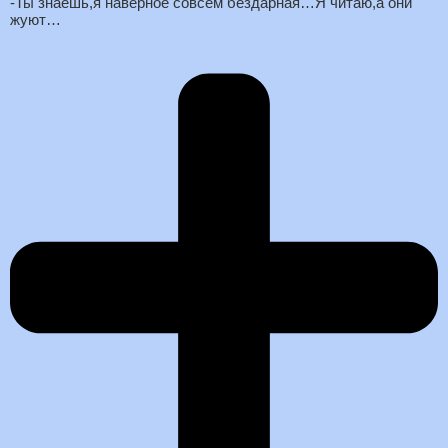
-Ты знаешь,я наверное совсем бездарная…Я читаю,а они
жуют…