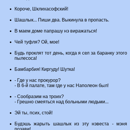
Короче, Шклихасофский!
Шашлык... Пиши два. Выкинула в пропасть.
В маем доме папрашу нэ виражаться!
Чей туфля? Ой, мое!
Будь проклят тот день, когда я сел за баранку этого
пылесоса!
Бамбарбия! Киргуду! Шутка!
- Где у нас прокурор?
- В 6-й палате, там где у нас Наполеон был!
- Сообразим на троих?
- Грешно смеяться над больными людьми...
Эй ты, псих, стой!
Будэшь жарыть шашлык из этy нэвеста - мэня
позави!