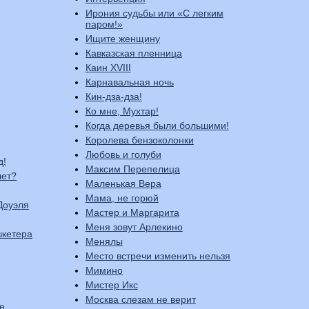
Ирония судьбы или «С легким
паром!»
Ищите женщину
Кавказская пленница
Каин XVIII
Карнавальная ночь
Кин-дза-дза!
Ко мне, Мухтар!
Когда деревья были большими!
Королева бензоколонки
Любовь и голуби
д!
Максим Перепелица
лет?
Маленькая Вера
Мама, не горюй
Доуэля
Мастер и Маргарита
Меня зовут Арлекино
шкетера
Менялы
Место встречи изменить нельзя
Мимино
Мистер Икс
Москва слезам не верит
е