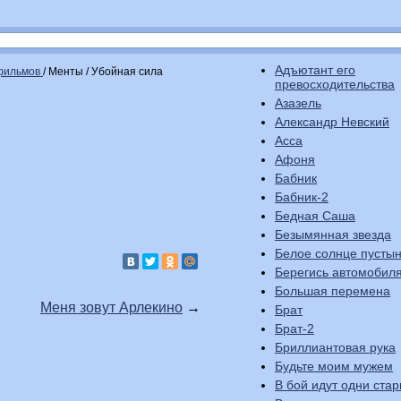
Адъютант его
офильмов
/
Менты / Убойная сила
превосходительства
Азазель
Александр Невский
Асса
Афоня
Бабник
Бабник-2
Бедная Саша
Безымянная звезда
Белое солнце пусты
Берегись автомобиля
Большая перемена
Меня зовут Арлекино
→
Брат
Брат-2
Бриллиантовая рука
Будьте моим мужем
В бой идут одни стар