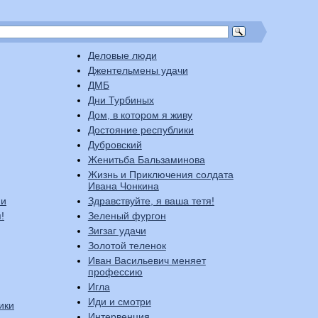
Деловые люди
Джентельмены удачи
ДМБ
Дни Турбиных
Дом, в котором я живу
Достояние республики
Дубровский
Женитьба Бальзаминова
Жизнь и Приключения солдата
Ивана Чонкина
ни
Здравствуйте, я ваша тетя!
!
Зеленый фургон
Зигзаг удачи
Золотой теленок
Иван Васильевич меняет
профессию
Игла
Иди и смотри
ики
Интервенция