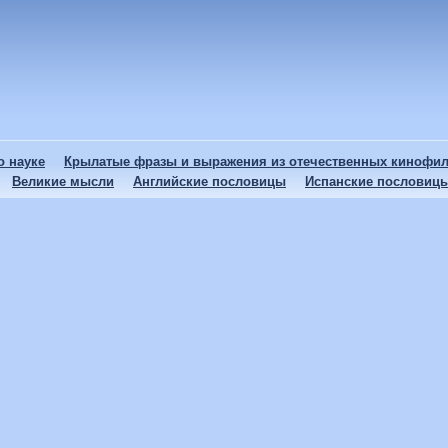
 науке
Крылатые фразы и выражения из отечественных кинофи
Великие мысли
Английские пословицы
Испанские пословиц