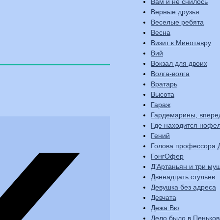
Вам и не снилось
Верные друзья
Веселые ребята
Весна
Визит к Минотавру
Вий
Вокзал для двоих
Волга-волга
Вратарь
Высота
Гараж
Гардемарины, впере
Где находится нофе
Гений
Голова профессора 
ГонгОфер
Д’Артаньян и три му
Двенадцать стульев
Девушка без адреса
Девчата
Дежа Вю
Дело было в Пеньков