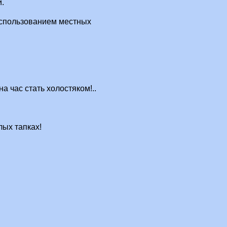
и.
использованием местных
а час стать холостяком!..
лых тапках!