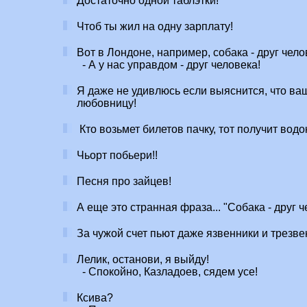
Достаточно одной таблэтки!
Чтоб ты жил на одну зарплату!
Вот в Лондоне, например, собака - друг чело
- А у нас управдом - друг человека!
Я даже не удивлюсь если выяснится, что ва
любовницу!
Кто возьмет билетов пачку, тот получит водо
Чьорт побьери!!
Песня про зайцев!
А еще это странная фраза... "Собака - друг че
За чужой счет пьют даже язвенники и трезве
Лелик, останови, я выйду!
- Спокойно, Казладоев, сядем усе!
Ксива?