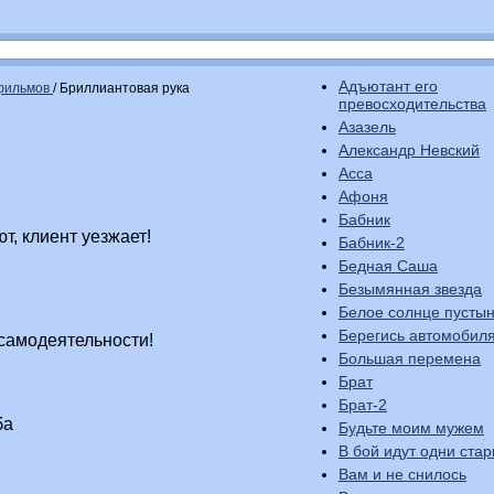
Адъютант его
офильмов
/
Бриллиантовая рука
превосходительства
Азазель
Александр Невский
Асса
Афоня
Бабник
т, клиент уезжает!
Бабник-2
Бедная Саша
Безымянная звезда
Белое солнце пусты
Берегись автомобиля
самодеятельности!
Большая перемена
Брат
Брат-2
ба
Будьте моим мужем
В бой идут одни стар
Вам и не снилось