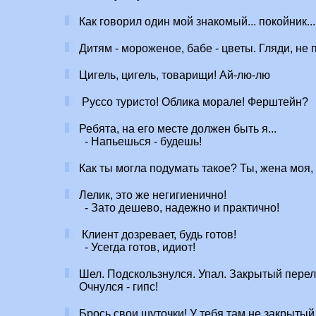
Как говорил один мой знакомый... покойник..
Дитям - мороженое, бабе - цветы. Гляди, не 
Цигель, цигель, товарищи! Ай-лю-лю
Руссо туристо! Облика морале! Ферштейн?
Ребята, на его месте должен быть я...
- Напьешься - будешь!
Как ты могла подумать такое? Ты, жена моя, 
Лелик, это же негигиенично!
- Зато дешево, надежно и практично!
Клиент дозревает, будь готов!
- Усегда готов, идиот!
Шел. Подскользнулся. Упал. Закрытый перел
Очнулся - гипс!
Брось свои шуточки! У тебя там не закрытый