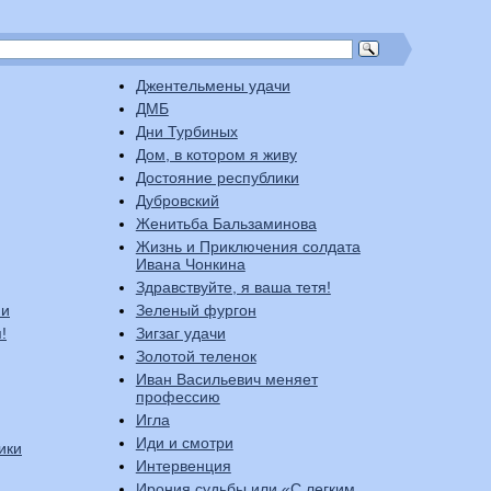
Джентельмены удачи
ДМБ
Дни Турбиных
Дом, в котором я живу
Достояние республики
Дубровский
Женитьба Бальзаминова
Жизнь и Приключения солдата
Ивана Чонкина
Здравствуйте, я ваша тетя!
ни
Зеленый фургон
!
Зигзаг удачи
Золотой теленок
Иван Васильевич меняет
профессию
Игла
Иди и смотри
ики
Интервенция
Ирония судьбы или «С легким