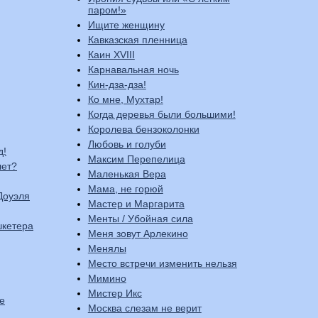
паром!»
Ищите женщину
Кавказская пленница
Каин XVIII
Карнавальная ночь
Кин-дза-дза!
Ко мне, Мухтар!
Когда деревья были большими!
Королева бензоколонки
Любовь и голуби
д!
Максим Перепелица
лет?
Маленькая Вера
Мама, не горюй
Доуэля
Мастер и Маргарита
Менты / Убойная сила
шкетера
Меня зовут Арлекино
Менялы
Место встречи изменить нельзя
Мимино
Мистер Икс
е
Москва слезам не верит