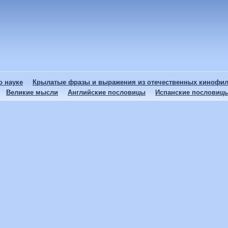
 науке
Крылатые фразы и выражения из отечественных кинофи
Великие мысли
Английские пословицы
Испанские пословиц