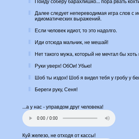
Пойду соберу барахлишко... пора рвать кохт
Далее следует непереводимая игра слов с 
идиоматических выражений.
Если человек идиот, то это надолго.
Иди отсюда мальчик, не мешай!
Нет такого мужа, который не мечтал бы хоть н
Руки уверх! ОбОи! Убью!
Шоб ты издох! Шоб я видел тебя у гробу у бе
Береги руку, Сеня!
...а у нас - управдом друг человека!
Куй железо, не отходя от кассы!