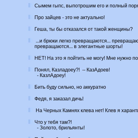
Сымем гыпс, выпотрошим его и полный пор
Про зайцев - это не актуально!
Геша, ты бы отказался от такой женщины?
...и брюки легко превращаются... превращаю
превращаются... в элегантные шорты!
НЕТ! На это я пойтить не могу! Мне нужно п
Понял, Казладоеу?! -- КазАдоев!
- КазлАдоеу!
Бить буду сильно, но аккуратно
Федя, я заказал дичь!
На Черных Камнях клева нет! Клев я харант
Что у тебя там?!
- Золото, брильянты!