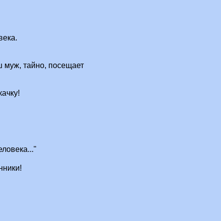
века.
ш муж, тайно, посещает
качку!
ловека..."
нники!