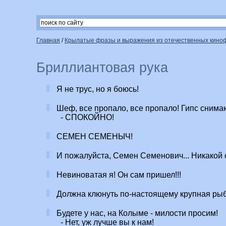
Главная
/
Крылатые фразы и выражения из отечественных кин
Бриллиантовая рука
Я не трус, но я боюсь!
Шеф, все пропало, все пропало! Гипс снимаю
- СПОКОЙНО!
СЕМЕН СЕМЕНЫЧ!
И пожалуйста, Семен Семенович... Никакой 
Невиноватая я! Он сам пришел!!!
Должна клюнуть по-настоящему крупная ры
Будете у нас, на Колыме - милости просим!
- Нет, уж лучше вы к нам!