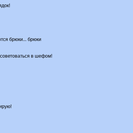
ядок!
тся брюки... брюки
осоветоваться в шефом!
ирую!