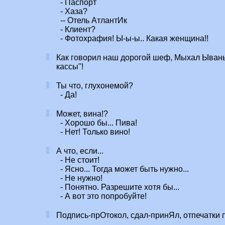
- Паспорт
- Хаза?
-- Отель АтлантИк
- Клиент?
- Фотохрафия! Ы-ы-ы.. Какая женщина!!
Как говорил наш дорогой шеф, Мыхал Ываныч
кассы"!
Ты что, глухонемой?
- Да!
Может, вина!?
- Хорошо бы... Пива!
- Нет! Только вино!
А что, если...
- Не стоит!
- Ясно... Тогда может быть нужно...
- Не нужно!
- Понятно. Разрешите хотя бы...
- А вот это попробуйте!
Подпись-прОтокол, сдал-принЯл, отпечатки 