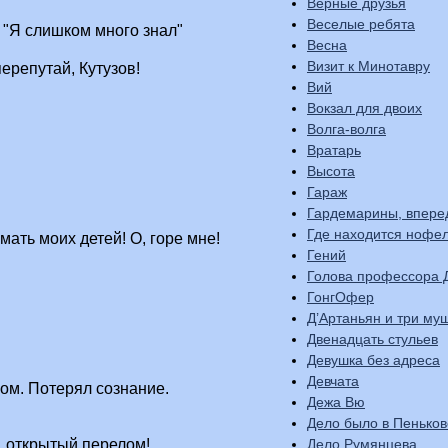
Верные друзья
Веселые ребята
. "Я слишком много знал"
Весна
Визит к Минотавру
перепутай, Кутузов!
Вий
Вокзал для двоих
Волга-волга
Вратарь
Высота
Гараж
Гардемарины, впере
Где находится нофе
мать моих детей! О, горе мне!
Гений
Голова профессора 
ГонгОфер
Д’Артаньян и три му
Двенадцать стульев
Девушка без адреса
Девчата
ом. Потерял сознание.
Дежа Вю
Дело было в Пеньков
Дело Румянцева
, открытый перелом!