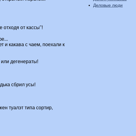
Деловые люди
е отходя от кассы"!
е...
ет и какава с чаем, поехали к
 или дегенераты!
дька сбрил усы!
ен туалэт типа сортир,