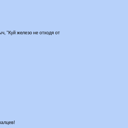
, "Куй железо не отходя от
палцев!