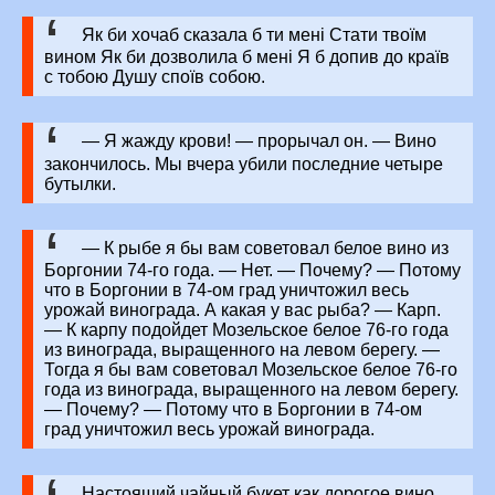
Як би хочаб сказала б ти мені Стати твоїм
вином Як би дозволила б мені Я б допив до країв
с тобою Душу споїв собою.
— Я жажду крови! — прорычал он. — Вино
закончилось. Мы вчера убили последние четыре
бутылки.
— К рыбе я бы вам советовал белое вино из
Боргонии 74-го года. — Нет. — Почему? — Потому
что в Боргонии в 74-ом град уничтожил весь
урожай винограда. А какая у вас рыба? — Карп.
— К карпу подойдет Мозельское белое 76-го года
из винограда, выращенного на левом берегу. —
Тогда я бы вам советовал Мозельское белое 76-го
года из винограда, выращенного на левом берегу.
— Почему? — Потому что в Боргонии в 74-ом
град уничтожил весь урожай винограда.
Настоящий чайный букет как дорогое вино,