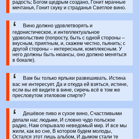
радость; Богом щедрым создано, Гонит мрачные
мечтанья, Гонит скуку и страданья Светлое вино.
Вино должно удовлетворять и
гедонистическое, и интеллектуальное
удовольствие (попросту, быть с одной стороны –
вкусным, приятным, и, скажем честно, пьянить; с
другой стороны – интересным, комплексным. У
него должны быть нюансы, оно должно меняться
в бокале).
Вам бы только ярлыки развешивать. Истина
вас не интересует. Да и откуда ей взяться, истине,
если вы её видите в вине, сиречь всё в том же
пресловутом этиловом спирте?
Дешёвое пиво и сухое вино, Счастливыми
делали нас людьми, И словно чудо польское
радио, Нам открывало неведомый мир. И все мы
жили, как во сне, В котором будем молоды,
Остался этот лишь альбом, И дымом стали те