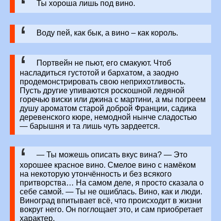
Ты хороша лишь под вино.
Воду пей, как бык, а вино – как король.
Портвейн не пьют, его смакуют. Чтоб
насладиться густотой и бархатом, а заодно
продемонстрировать свою неприхотливость.
Пусть другие упиваются роскошной ледяной
горечью виски или джина с мартини, а мы погреем
душу ароматом старой доброй Франции, садика
деревенского кюре, немодной нынче сладостью
— барышня и та лишь чуть зардеется.
— Ты можешь описать вкус вина? — Это
хорошее красное вино. Смелое вино с намёком
на некоторую утончённость и без всякого
притворства… На самом деле, я просто сказала о
себе самой. — Ты не ошиблась. Вино, как и люди.
Виноград впитывает всё, что происходит в жизни
вокруг него. Он поглощает это, и сам приобретает
характер.