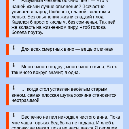
Разумный человек обычно пьёт, — Что в
нашей жизни лучше опьянения? Всечастно
упивается народ Любовью, славой, золотом и
ленью. Без опьянения жизни сладкий плод
Казался б просто кислым, без сомненья. Так пей
же всласть на жизненном пиру, Чтоб голова
болела поутру.
Для всех смертных вино — вещь отличная.
Много-много подруг, много-много вина, Всех
так много вокруг, значит, я одна.
… когда стол уставлен весёлым старым
вином, самая плоская шутка хозяина становится
неотразимой.
Беспечно не пил никогда я чистого вина, Пока
мне чаша горьких бед была не подана. И хлеб в
солонку не макал, пока не насыщался Я сердцем