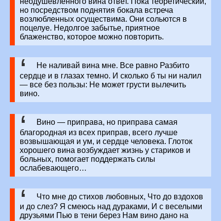
неодушевлённого вина ответ. Пока теоретический,
но посредством поднятия бокала встреча
возлюбленных осуществима. Они сольются в
поцелуе. Недолгое забытье, приятное
блаженство, которое можно повторить.
Не наливай вина мне. Все равно Разбито
сердце и в глазах темно. И сколько б ты ни налил
— все без пользы: Не может грусти вылечить
вино.
Вино — приправа, но приправа самая
благородная из всех приправ, всего лучше
возвышающая и ум, и сердце человека. Глоток
хорошего вина возбуждает жизнь у стариков и
больных, помогает поддержать силы
ослабевающего…
Что мне до стихов любовных, Что до вздохов
и до слез? Я смеюсь над дураками, И с веселыми
друзьями Пью в тени берез Нам вино дано на