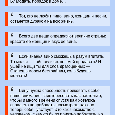
Благодать, порядок в доме…
Тот, кто не любит пиво, вино, женщин и песни,
останется дураком на всю жизнь.
Всего две вещи определяют величие страны:
красота её женщин и вкус её вина.
Если знанья вино сможешь в разум впитать,
То молчи — тайн великих не смей продавать! И
ушей не ищи ты для слов драгоценных —
Станешь морем бескрайним, коль будешь
молчать!
Вину нужна способность приковать к себе
ваше внимание, заинтересовать вас настолько,
чтобы и много времени спустя вам хотелось
снова его попробовать, посмотреть, как оно
теперь себя чувствует. Это как знакомство с
человеком: с кем-то было приятно поболтать, но