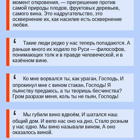
момент откровения, — прегрешение против
самой природы плодов, фруктовых деревьев,
самого вина. Это надругательство, это
осквернение их, как насилие есть осквернение
любви.
Такие люди редко у нас теперь попадаются. А
раньше много их ходило по Руси — философов,
понимающих толк и в правде человеческой, и в
казённом вине.
Ко мне ворвался ты, как ураган, Господь, И
опрокинул мне с вином стакан, Господь! Я
пьянству предаюсь, а ты творишь бесчинства?
Гром разрази меня, коль ты не пьян, Господь!
Мы губили вино вдвоём, И шатался наш
общий дом. И вело нас оно на дно, Стало розным
у нас одно. Мы вино называли вином, А оно
оказалось виной.