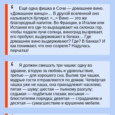
Ещё одна фишка в Сочи — домашнее вино.
«Домашнее винцо»… В другой вселенной оно
называется бутират. <...> Вино — это же
благородный напиток. Во Франции, в Италии или
Испании его где-то выращивают на склонах гор,
чтобы падали лучи солнца, виноград вызревает,
его пробуют, выдерживают в бочках… Где
домашнее вино выдерживают? Где? В банках? И
как понимают, что оно созрело? Надулась
перчатка!
Я должен смешать три чашки: одну во
здравие, вторую за любовь и удовольствие,
третью — для хорошего сна. Выпив три чашки,
мудрые гости отправляются по домам. Четвёртая
чашка уже не наша, она принадлежит насилию;
пятая — шуму; шестая — пьяному разгулу;
седьмая — подбитым глазам; восьмая —
блюстителям порядка; девятая — страданиям и
десятая — сумасшествию и крушению мебели.