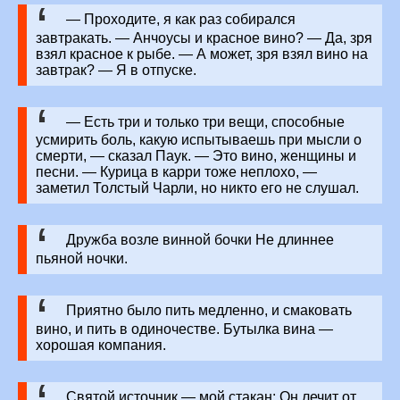
— Проходите, я как раз собирался
завтракать. — Анчоусы и красное вино? — Да, зря
взял красное к рыбе. — А может, зря взял вино на
завтрак? — Я в отпуске.
— Есть три и только три вещи, способные
усмирить боль, какую испытываешь при мысли о
смерти, — сказал Паук. — Это вино, женщины и
песни. — Курица в карри тоже неплохо, —
заметил Толстый Чарли, но никто его не слушал.
Дружба возле винной бочки Не длиннее
пьяной ночки.
Приятно было пить медленно, и смаковать
вино, и пить в одиночестве. Бутылка вина —
хорошая компания.
Святой источник — мой стакан: Он лечит от