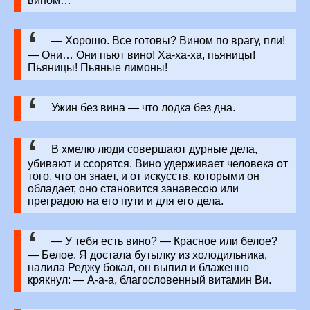
вином…
— Хорошо. Все готовы? Вином по врагу, пли!
— Они… Они пьют вино! Ха-ха-ха, пьяницы!
Пьяницы! Пьяные лимоны!
Ужин без вина — что лодка без дна.
В хмелю люди совершают дурные дела,
убивают и ссорятся. Вино удерживает человека от
того, что он знает, и от искусств, которыми он
обладает, оно становится занавесою или
преградою на его пути и для его дела.
— У тебя есть вино? — Красное или белое?
— Белое. Я достала бутылку из холодильника,
налила Реджу бокал, он выпил и блаженно
крякнул: — А-а-а, благословенный витамин Ви.