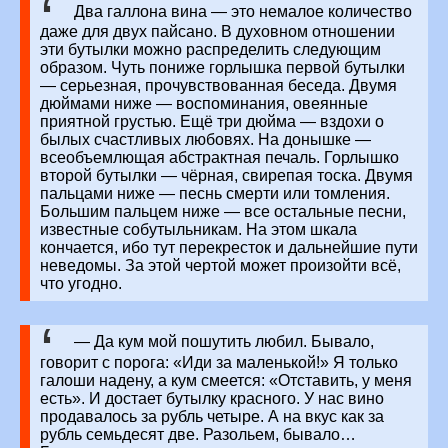
Два галлона вина — это немалое количество
даже для двух пайсано. В духовном отношении
эти бутылки можно распределить следующим
образом. Чуть пониже горлышка первой бутылки
— серьезная, прочувствованная беседа. Двумя
дюймами ниже — воспоминания, овеянные
приятной грустью. Ещё три дюйма — вздохи о
былых счастливых любовях. На донышке —
всеобъемлющая абстрактная печаль. Горлышко
второй бутылки — чёрная, свирепая тоска. Двумя
пальцами ниже — песнь смерти или томления.
Большим пальцем ниже — все остальные песни,
известные собутыльникам. На этом шкала
кончается, ибо тут перекресток и дальнейшие пути
неведомы. За этой чертой может произойти всё,
что угодно.
— Да кум мой пошутить любил. Бывало,
говорит с порога: «Иди за маленькой!» Я только
галоши надену, а кум смеется: «Отставить, у меня
есть». И достает бутылку красного. У нас вино
продавалось за рубль четыре. А на вкус как за
рубль семьдесят две. Разольем, бывало…