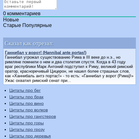
0
комментариев
Новые
Старые
Популярные
Сказал как отрезал:
Ганнибал у ворот! (Hannibal ante portas!)
Ганнибал угрожал существованию Рима в III веке до н.э., но
римляне помнили о нем и два столетия спустя. Когда в 43 году
враг республики Марк Антоний подступил к Риму, великий римский
оратор, красноречивый Цицерон, не нашел более страшных слов,
как «Ханнибаль антэ портас!» - то есть: «Ганнибал у ворот (Рима)!»
Ужас охватил римский сенат при...
Цитаты про бег
Цитаты про брак
Цитаты про вино
Цитаты про волков
Цитаты про гангстеров
Цитаты про горы
Цитаты про грозу
Цитаты про деревья