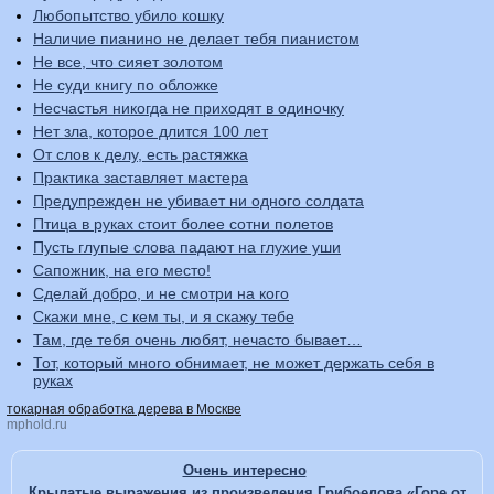
Любопытство убило кошку
Наличие пианино не делает тебя пианистом
Не все, что сияет золотом
Не суди книгу по обложке
Несчастья никогда не приходят в одиночку
Нет зла, которое длится 100 лет
От слов к делу, есть растяжка
Практика заставляет мастера
Предупрежден не убивает ни одного солдата
Птица в руках стоит более сотни полетов
Пусть глупые слова падают на глухие уши
Сапожник, на его место!
Сделай добро, и не смотри на кого
Скажи мне, с кем ты, и я скажу тебе
Там, где тебя очень любят, нечасто бывает…
Тот, который много обнимает, не может держать себя в
руках
токарная обработка дерева в Москве
mphold.ru
Очень интересно
Крылатые выражения из произведения Грибоедова «Горе от