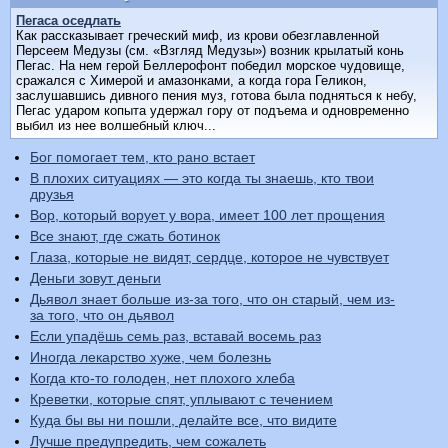
Пегаса оседлать
Как рассказывает греческий миф, из крови обезглавленной
Персеем Медузы (см. «Взгляд Медузы») возник крылатый конь
Пегас. На нем герой Беллерофонт победил морское чудовище,
сражался с Химерой и амазонками, а когда гора Геликон,
заслушавшись дивного пения муз, готова была подняться к небу,
Пегас ударом копыта удержал гору от подъема и одновременно
выбил из нее волшебный ключ...
Бог помогает тем, кто рано встает
В плохих ситуациях — это когда ты знаешь, кто твои
друзья
Вор, который ворует у вора, имеет 100 лет прощения
Все знают, где сжать ботинок
Глаза, которые не видят, сердце, которое не чувствует
Деньги зовут деньги
Дьявол знает больше из-за того, что он старый, чем из-
за того, что он дьявол
Если упадёшь семь раз, вставай восемь раз
Иногда лекарство хуже, чем болезнь
Когда кто-то голоден, нет плохого хлеба
Креветки, которые спят, уплывают с течением
Куда бы вы ни пошли, делайте все, что видите
Лучше предупредить, чем сожалеть