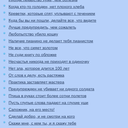
Когда кто-то голоден, нет плохого хлеба
Креветки, которые спят, уплывают с течением
Куда бы вы ни пошли, делайте все, что видите
Лучше предупредить, чем сожалеть
Любопытство убило кошку
Наличие пианино не делает тебя пианистом
Не все, что сияет золотом
Не суди книгу по обложке
Несчастья никогда не приходят в одиночку
Нет зла, которое длится 100 лет
От слов к делу, есть растяжка
Практика заставляет мастера
Предупрежден не убивает ни одного солдата
Птица в руках стоит более сотни полетов
Пусть глупые слова падают на глухие уши
Сапожник, на его место!
Сделай добро, и не смотри на кого
Скажи мне, с кем ты, и я скажу тебе