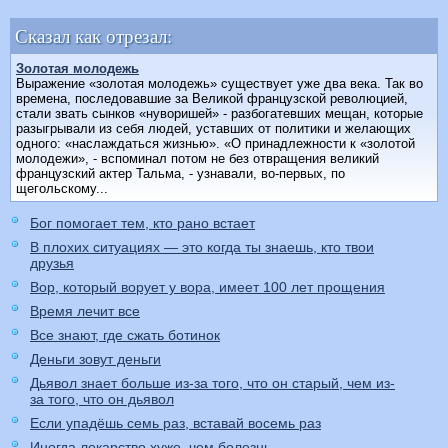
Сказал как отрезал:
Золотая молодежь
Выражение «золотая молодежь» существует уже два века. Так во
времена, последовавшие за Великой французской революцией,
стали звать сынков «нуворишей» - разбогатевших мещан, которые
разыгрывали из себя людей, уставших от политики и желающих
одного: «наслаждаться жизнью». «О принадлежности к «золотой
молодежи», - вспоминал потом не без отвращения великий
французский актер Тальма, - узнавали, во-первых, по
щегольскому...
Бог помогает тем, кто рано встает
В плохих ситуациях — это когда ты знаешь, кто твои
друзья
Вор, который ворует у вора, имеет 100 лет прощения
Время лечит все
Все знают, где сжать ботинок
Деньги зовут деньги
Дьявол знает больше из-за того, что он старый, чем из-
за того, что он дьявол
Если упадёшь семь раз, вставай восемь раз
Иногда лекарство хуже, чем болезнь