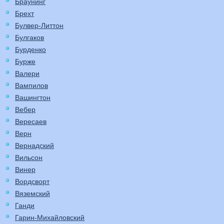
Браунинг
Брехт
Булвер-Литтон
Булгаков
Бурденко
Бурже
Валери
Вампилов
Вашингтон
Вебер
Вересаев
Верн
Вернадский
Вильсон
Винер
Вордсворт
Вяземский
Ганди
Гарин-Михайловский