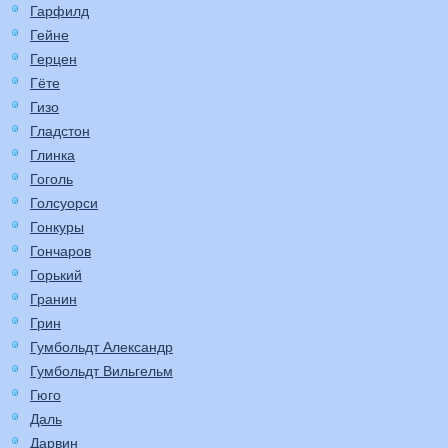
Гарфилд
Гейне
Герцен
Гёте
Гизо
Гладстон
Глинка
Гоголь
Голсуорси
Гонкуры
Гончаров
Горький
Гранин
Грин
Гумбольдт Александр
Гумбольдт Вильгельм
Гюго
Даль
Дарвин