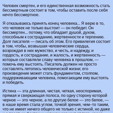
Человек смертен, и его единственная возможность стать
бессмертным состоит в том, чтобы оставить после себя
нечто бессмертное.
Я отказываюсь принять конец человека... Я верю в то,
что человек не только выстоит — он победит. Он
бессмертен... потому, что обладает душой, духом,
способным к состраданию, жертвенности и терпению.
Долг писателя — писать об этом. Его привилегия состоит
в том, чтобы, возвышая человеческие сердца,
возрождая в них мужество, и честь, и надежду, и
гордость, и сострадание, и жалость, и жертвенность —
которые составляли славу человека в прошлом, —
помочь ему выстоять. Писатель должен не просто
составлять летопись человеческой жизни; его
произведение может стать фундаментом, столпом,
поддерживающим человека, помогающим ему выстоять
и победить.
Истина — эта длинная, чистая, четкая, неоспоримая,
прямая и сверкающая полоса, по одну сторону которой
черное — это черное, а по другую белое — это белое, —
в наше время стала углом, точкой зрения, чем–то таким,
что не имеет ничего общего не только с истиной, но даже