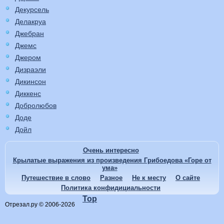
Декурсель
Делакруа
Джебран
Джемс
Джером
Дизраэли
Дикинсон
Диккенс
Добролюбов
Доде
Дойл
Очень интересно
Крылатые выражения из произведения Грибоедова «Горе от
ума»
Путешествие в слово
Разное
Не к месту
О сайте
Политика конфидициальности
Top
Отрезал.ру © 2006-2026