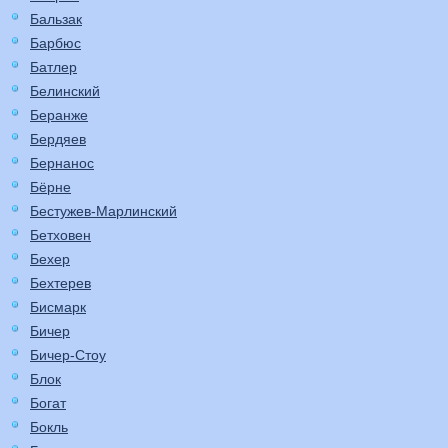
Бальзак
Барбюс
Батлер
Белинский
Беранже
Бердяев
Бернанос
Бёрне
Бестужев-Марлинский
Бетховен
Бехер
Бехтерев
Бисмарк
Бичер
Бичер-Стоу
Блок
Богат
Бокль