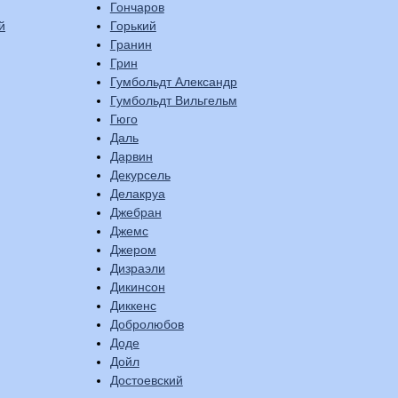
Гончаров
й
Горький
Гранин
Грин
Гумбольдт Александр
Гумбольдт Вильгельм
Гюго
Даль
Дарвин
Декурсель
Делакруа
Джебран
Джемс
Джером
Дизраэли
Дикинсон
Диккенс
Добролюбов
Доде
Дойл
Достоевский