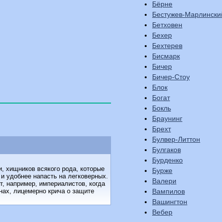
Бёрне
Бестужев-Марлински
Бетховен
Бехер
Бехтерев
Бисмарк
Бичер
Бичер-Стоу
Блок
Богат
Бокль
Браунинг
Брехт
Булвер-Литтон
Булгаков
Бурденко
 хищников всякого рода, которые
Бурже
 и удобнее напасть на легковерных.
Валери
, например, империалистов, когда
Вампилов
нах, лицемерно крича о защите
Вашингтон
Вебер