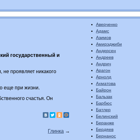
Аверченко
Адамс
Азимов
Амирэджиби
Андерсен
ский государственный и
Андреев
Андрич
Арагон
, не проявляет никакого
Арнолд
Ахматова
о еще при жизни.
Байрон
Бальзак
бственного счастья. Он
Барбюс
Батлер
Белинский
Беранже
Бердяев
Глинка
→
Бернанос