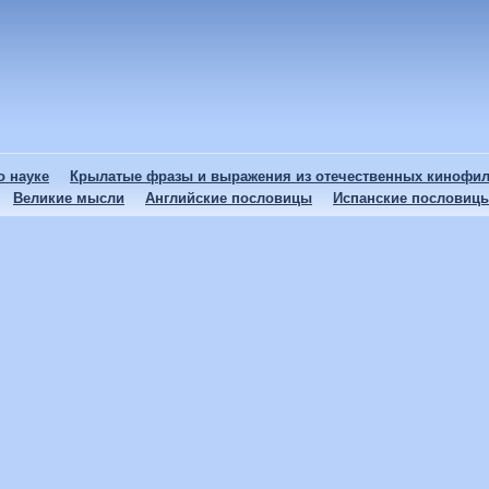
 науке
Крылатые фразы и выражения из отечественных кинофи
Великие мысли
Английские пословицы
Испанские пословиц