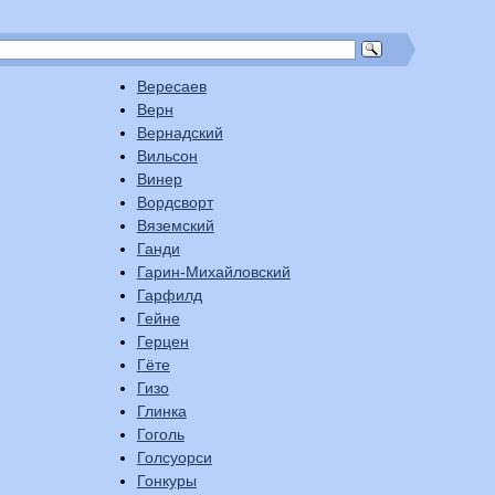
Вересаев
Верн
Вернадский
Вильсон
Винер
Вордсворт
Вяземский
Ганди
Гарин-Михайловский
Гарфилд
Гейне
Герцен
Гёте
Гизо
Глинка
Гоголь
Голсуорси
Гонкуры