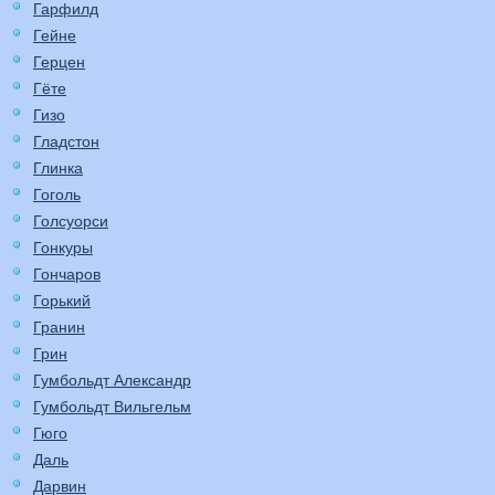
Гарфилд
Гейне
Герцен
Гёте
Гизо
Гладстон
Глинка
Гоголь
Голсуорси
Гонкуры
Гончаров
Горький
Гранин
Грин
Гумбольдт Александр
Гумбольдт Вильгельм
Гюго
Даль
Дарвин