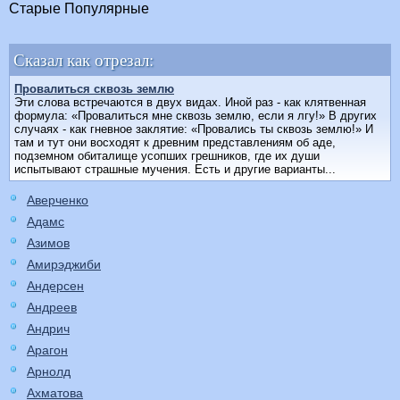
Старые
Популярные
Сказал как отрезал:
Провалиться сквозь землю
Эти слова встречаются в двух видах. Иной раз - как клятвенная
формула: «Провалиться мне сквозь землю, если я лгу!» В других
случаях - как гневное заклятие: «Провались ты сквозь землю!» И
там и тут они восходят к древним представлениям об аде,
подземном обиталище усопших грешников, где их души
испытывают страшные мучения. Есть и другие варианты...
Аверченко
Адамс
Азимов
Амирэджиби
Андерсен
Андреев
Андрич
Арагон
Арнолд
Ахматова