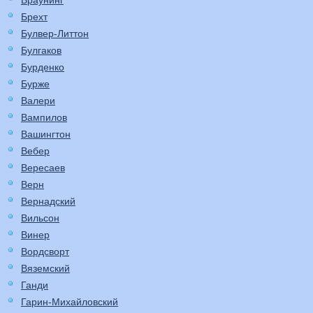
Браунинг
Брехт
Булвер-Литтон
Булгаков
Бурденко
Бурже
Валери
Вампилов
Вашингтон
Вебер
Вересаев
Верн
Вернадский
Вильсон
Винер
Вордсворт
Вяземский
Ганди
Гарин-Михайловский