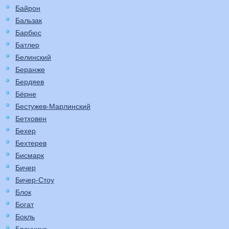
Байрон
Бальзак
Барбюс
Батлер
Белинский
Беранже
Бердяев
Бёрне
Бестужев-Марлинский
Бетховен
Бехер
Бехтерев
Бисмарк
Бичер
Бичер-Стоу
Блок
Богат
Бокль