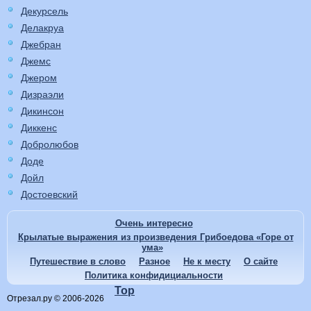
Декурсель
Делакруа
Джебран
Джемс
Джером
Дизраэли
Дикинсон
Диккенс
Добролюбов
Доде
Дойл
Достоевский
Очень интересно
Крылатые выражения из произведения Грибоедова «Горе от
ума»
Путешествие в слово
Разное
Не к месту
О сайте
Политика конфидициальности
Top
Отрезал.ру © 2006-2026