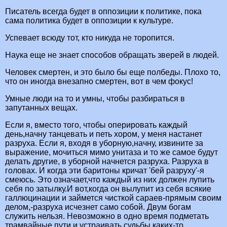
Писатель всегда будет в оппозиции к политике, пока
сама политика будет в оппозиции к культуре.
Успевает всюду тот, кто никуда не торопится.
Наука еще не знает способов обращать зверей в людей.
Человек смертен, и это было бы еще полбеды. Плохо то,
что он иногда внезапно смертен, вот в чем фокус!
Умные люди на то и умны, чтобы разбираться в
запутанных вещах.
Если я, вместо того, чтобы оперировать каждый
день,начну танцевать и петь хором, у меня настанет
разруха. Если я, входя в уборную,начну, извините за
выражение, мочиться мимо унитаза и то же самое будут
делать другие, в уборной начнется разруха. Разруха в
головах. И когда эти баритоны кричат 'бей разруху'-я
смеюсь. Это означает,что каждый из них должен лупить
себя по затылку.И вот,когда он вылупит из себя всякие
галлюцинации и займется чисткой сараев-прямым своим
делом,-разруха исчезнет само собой. Двум богам
служить нельзя. Невозможно в одно время подметать
трамвайные пути и устраивать судьбы каких-то