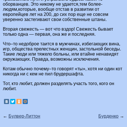
оборванцев. Это никому не удается,тем более-
людям,которые, вообще отстав в развитии от
европейцев лет на 200, до сих пор еще не совсем
уверенно застегивают свои собственные штаны.
Вторая свежесть — вот что вздор! Свежесть бывает
только одна — первая, она же и последняя.
Что–то недоброе таится в мужчинах, избегающих вина,
игр, общества прелестных женщин, застольной беседы.
Такие люди или тяжело больны, или втайне ненавидят
окружающих. Правда, возможны исключения.
Котам обычно почему–то говорят «ты», хотя ни один кот
никогда ни с кем не пил брудершафта.
Тот, кто любит, должен разделять участь того, кого он
любит.
←
Булвер-Литтон
Бурденко
→