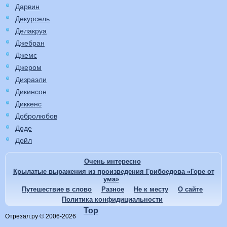
Дарвин
Декурсель
Делакруа
Джебран
Джемс
Джером
Дизраэли
Дикинсон
Диккенс
Добролюбов
Доде
Дойл
Очень интересно
Крылатые выражения из произведения Грибоедова «Горе от
ума»
Путешествие в слово
Разное
Не к месту
О сайте
Политика конфидициальности
Top
Отрезал.ру © 2006-2026