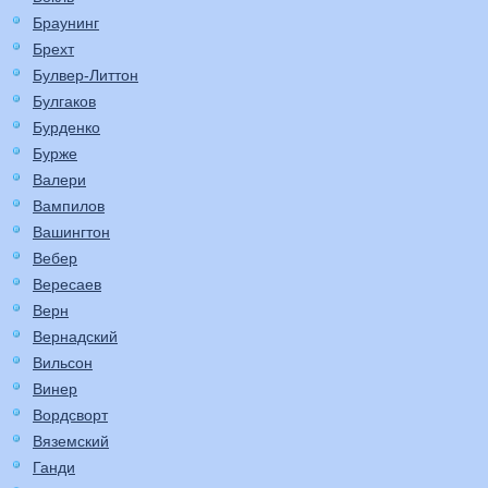
Браунинг
Брехт
Булвер-Литтон
Булгаков
Бурденко
Бурже
Валери
Вампилов
Вашингтон
Вебер
Вересаев
Верн
Вернадский
Вильсон
Винер
Вордсворт
Вяземский
Ганди