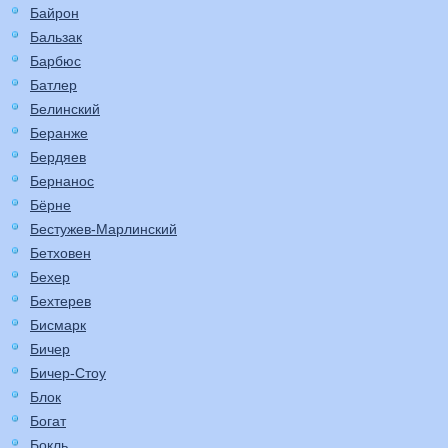
Байрон
Бальзак
Барбюс
Батлер
Белинский
Беранже
Бердяев
Бернанос
Бёрне
Бестужев-Марлинский
Бетховен
Бехер
Бехтерев
Бисмарк
Бичер
Бичер-Стоу
Блок
Богат
Бокль