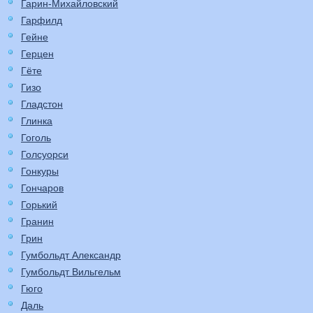
Гарин-Михайловский
Гарфилд
Гейне
Герцен
Гёте
Гизо
Гладстон
Глинка
Гоголь
Голсуорси
Гонкуры
Гончаров
Горький
Гранин
Грин
Гумбольдт Александр
Гумбольдт Вильгельм
Гюго
Даль