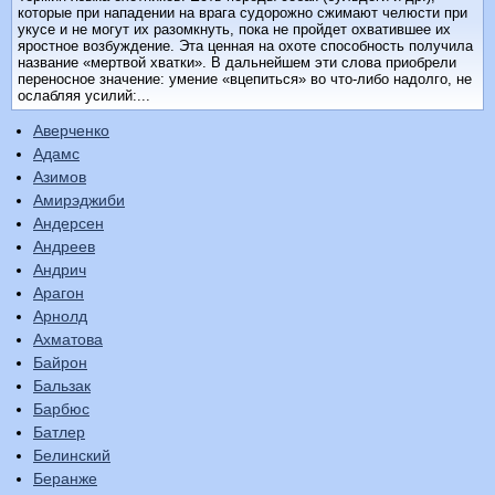
которые при нападении на врага судорожно сжимают челюсти при
укусе и не могут их разомкнуть, пока не пройдет охватившее их
яростное возбуждение. Эта ценная на охоте способность получила
название «мертвой хватки». В дальнейшем эти слова приобрели
переносное значение: умение «вцепиться» во что-либо надолго, не
ослабляя усилий:...
Аверченко
Адамс
Азимов
Амирэджиби
Андерсен
Андреев
Андрич
Арагон
Арнолд
Ахматова
Байрон
Бальзак
Барбюс
Батлер
Белинский
Беранже