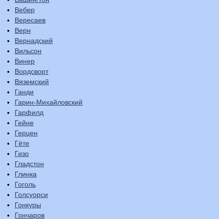
Вебер
Вересаев
Верн
Вернадский
Вильсон
Винер
Вордсворт
Вяземский
Ганди
Гарин-Михайловский
Гарфилд
Гейне
Герцен
Гёте
Гизо
Гладстон
Глинка
Гоголь
Голсуорси
Гонкуры
Гончаров