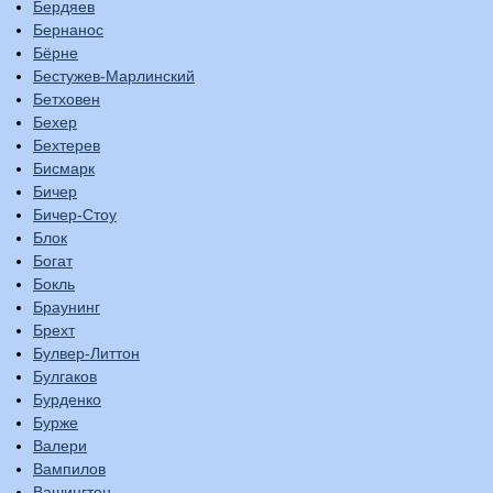
Бердяев
Бернанос
Бёрне
Бестужев-Марлинский
Бетховен
Бехер
Бехтерев
Бисмарк
Бичер
Бичер-Стоу
Блок
Богат
Бокль
Браунинг
Брехт
Булвер-Литтон
Булгаков
Бурденко
Бурже
Валери
Вампилов
Вашингтон