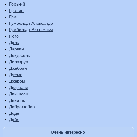
Горький
Гранин
Грин
Гумбольдт Александр
Гумбольдт Вильгельм
Гюго
Даль
Дарвин
Декурсель
Делакруа
Джебран
Джемс
Джером
Дизраэли
Дикинсон
Диккенс
Добролюбов
Доде
Дойл
Очень интересно