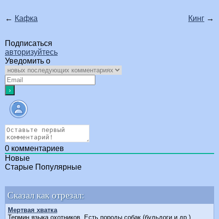
←
Кафка
Кинг
→
Подписаться
авторизуйтесь
Уведомить о
0
комментариев
Новые
Старые
Популярные
Сказал как отрезал:
Мертвая хватка
Термин языка охотников. Есть породы собак (бульдоги и др.),