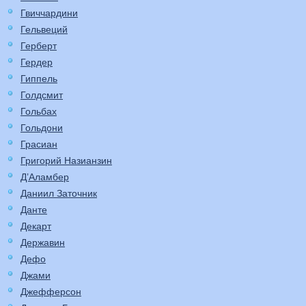
Гвиччардини
Гельвеций
Герберт
Гердер
Гиппель
Голдсмит
Гольбах
Гольдони
Грасиан
Григорий Назианзин
Д’Аламбер
Даниил Заточник
Данте
Декарт
Державин
Дефо
Джами
Джефферсон