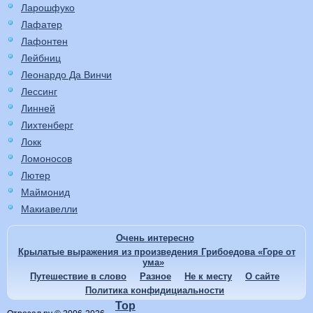
Ларошфуко
Лафатер
Лафонтен
Лейбниц
Леонардо Да Винчи
Лессинг
Линней
Лихтенберг
Локк
Ломоносов
Лютер
Маймонид
Макиавелли
Очень интересно
Крылатые выражения из произведения Грибоедова «Горе от
ума»
Путешествие в слово
Разное
Не к месту
О сайте
Политика конфидициальности
Top