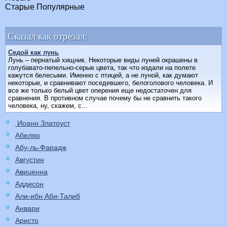
Старые
Популярные
Сказал как отрезал:
Седой как лунь
Лунь – пернатый хищник. Некоторые виды луней окрашены в
голубавато-пепельно-серые цвета, так что издали на полете
кажутся белесыми. Именно с птицей, а не луной, как думают
некоторые, и сравнивают поседевшего, белоголового человека. И
все же только белый цвет оперения еще недостаточен для
сравнения. В противном случае почему бы не сравнить такого
человека, ну, скажем, с...
Иоанн Златоуст
Абеляр
Абу-ль-Фарадж
Августин
Авиценна
Аддисон
Али-ибн Аби-Талиб
Анвари
Аристо