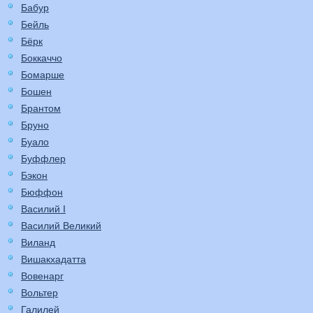
Бабур
Бейль
Бёрк
Боккаччо
Бомарше
Бошен
Брантом
Бруно
Буало
Буффлер
Бэкон
Бюффон
Василий I
Василий Великий
Виланд
Вишакхадатта
Вовенарг
Вольтер
Галилей