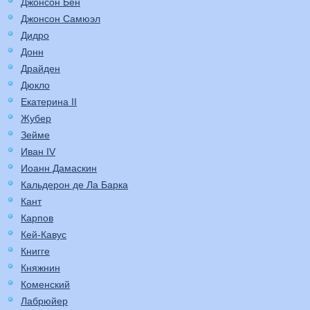
Джонсон Бен
Джонсон Самюэл
Дидро
Донн
Драйден
Дюкло
Екатерина II
Жубер
Зейме
Иван IV
Иоанн Дамаскин
Кальдерон де Ла Барка
Кант
Карпов
Кей-Кавус
Книгге
Княжнин
Коменский
Лабрюйер