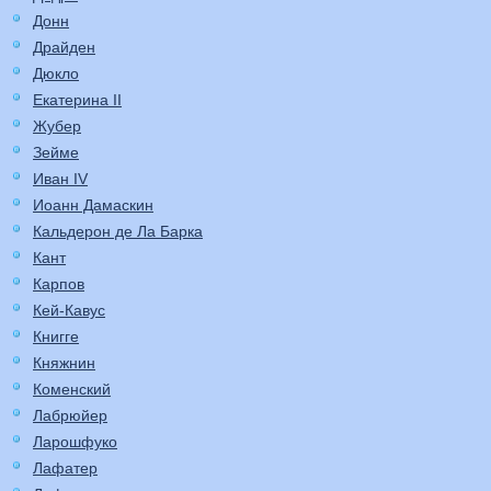
Донн
Драйден
Дюкло
Екатерина II
Жубер
Зейме
Иван IV
Иоанн Дамаскин
Кальдерон де Ла Барка
Кант
Карпов
Кей-Кавус
Книгге
Княжнин
Коменский
Лабрюйер
Ларошфуко
Лафатер