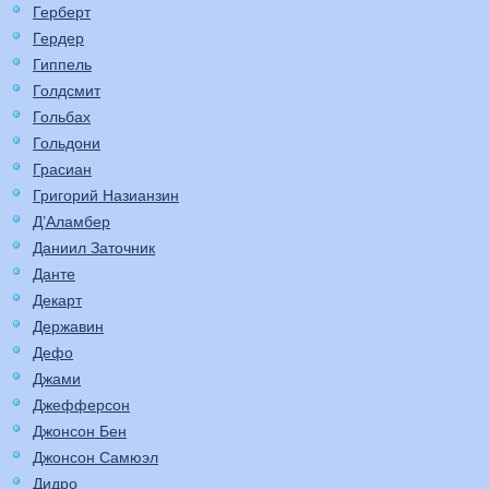
Герберт
Гердер
Гиппель
Голдсмит
Гольбах
Гольдони
Грасиан
Григорий Назианзин
Д’Аламбер
Даниил Заточник
Данте
Декарт
Державин
Дефо
Джами
Джефферсон
Джонсон Бен
Джонсон Самюэл
Дидро