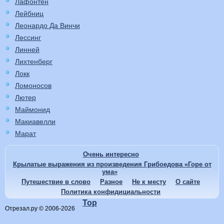
Лафонтен
Лейбниц
Леонардо Да Винчи
Лессинг
Линней
Лихтенберг
Локк
Ломоносов
Лютер
Маймонид
Макиавелли
Марат
Очень интересно
Крылатые выражения из произведения Грибоедова «Горе от
ума»
Путешествие в слово
Разное
Не к месту
О сайте
Политика конфидициальности
Top
Отрезал.ру © 2006-2026