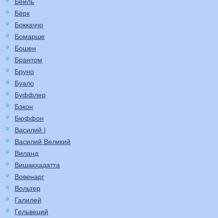
Бейль
Бёрк
Боккаччо
Бомарше
Бошен
Брантом
Бруно
Буало
Буффлер
Бэкон
Бюффон
Василий I
Василий Великий
Виланд
Вишакхадатта
Вовенарг
Вольтер
Галилей
Гельвеций