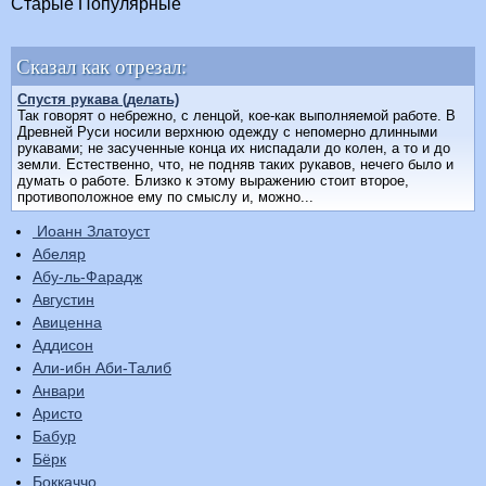
Старые
Популярные
Сказал как отрезал:
Спустя рукава (делать)
Так говорят о небрежно, с ленцой, кое-как выполняемой работе. В
Древней Руси носили верхнюю одежду с непомерно длинными
рукавами; не засученные конца их ниспадали до колен, а то и до
земли. Естественно, что, не подняв таких рукавов, нечего было и
думать о работе. Близко к этому выражению стоит второе,
противоположное ему по смыслу и, можно...
Иоанн Златоуст
Абеляр
Абу-ль-Фарадж
Августин
Авиценна
Аддисон
Али-ибн Аби-Талиб
Анвари
Аристо
Бабур
Бёрк
Боккаччо