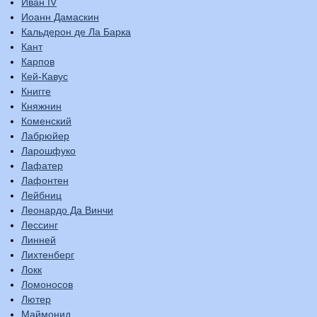
Иван IV
Иоанн Дамаскин
Кальдерон де Ла Барка
Кант
Карпов
Кей-Кавус
Книгге
Княжнин
Коменский
Лабрюйер
Ларошфуко
Лафатер
Лафонтен
Лейбниц
Леонардо Да Винчи
Лессинг
Линней
Лихтенберг
Локк
Ломоносов
Лютер
Маймонид