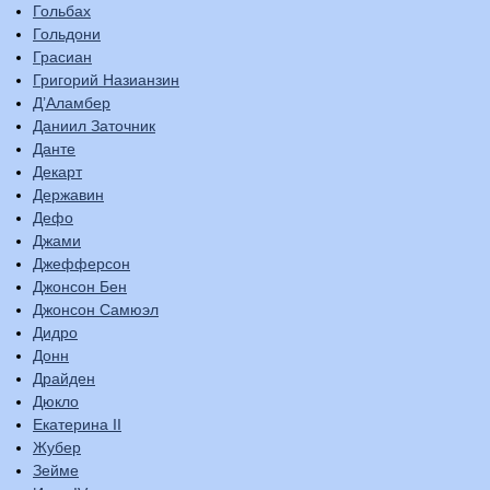
Гольбах
Гольдони
Грасиан
Григорий Назианзин
Д’Аламбер
Даниил Заточник
Данте
Декарт
Державин
Дефо
Джами
Джефферсон
Джонсон Бен
Джонсон Самюэл
Дидро
Донн
Драйден
Дюкло
Екатерина II
Жубер
Зейме