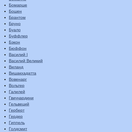
Бомарше
Бошен
Брантом
Бруно
Буало
Буффлер
Бэкон
Бюффон
Василий I
Василий Великий
Виланд
Вишакхадатта
Вовенарг
Вольтер
Галилей
Гвиччардини
Гельвеций
Герберт
Гердер
Гиппель
Голдсмит