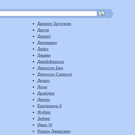
Даниил Заточник
Данте
Декарт
Державин
Дефо
Джами
Джефферсон
Джонсон Бен
Джонсон Самюэл
Дидро
Донн
Драйден
Дюкло
Екатерина II
Жубер
Зейме
Иван IV
Иоанн Дамаскин