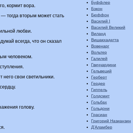
Буффлер
го, кормит вора.
Бэкон
Бюффон
 — тогда вторым может стать
Василий I
Василий Великий
ильной любви.
Виланд
Вишакхадатта
думай всегда, что он сказал
Вовенарг
Вольтер
ным человеком.
Галилей
Гвиччардини
ступления.
Гельвеций
т него свои светильники.
Герберт
Гердер
сердцу.
Гиппель
Голдсмит
Гольбах
ажения голову.
Гольдони
Грасиан
Григорий Назианзин
Д’Аламбер
ся.