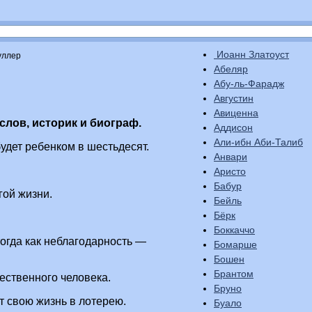
Иоанн Златоуст
уллер
Абеляр
Абу-ль-Фарадж
Августин
Авиценна
слов, историк и биограф.
Аддисон
Али-ибн Аби-Талиб
будет ребенком в шестьдесят.
Анвари
Аристо
Бабур
гой жизни.
Бейль
Бёрк
Боккаччо
огда как неблагодарность —
Бомарше
Бошен
Брантом
ественного человека.
Бруно
ет свою жизнь в лотерею.
Буало