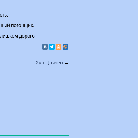
еть.
вный погонщик.
 слишком дорого
Хун Цзычен
→