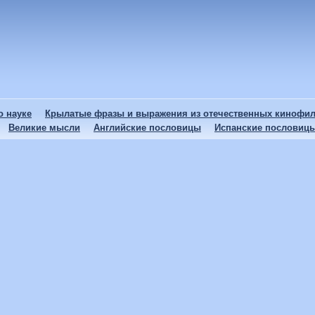
 науке
Крылатые фразы и выражения из отечественных кинофи
Великие мысли
Английские пословицы
Испанские пословиц