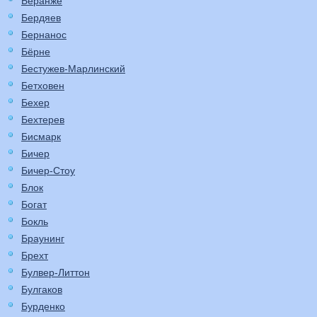
Беранже
Бердяев
Бернанос
Бёрне
Бестужев-Марлинский
Бетховен
Бехер
Бехтерев
Бисмарк
Бичер
Бичер-Стоу
Блок
Богат
Бокль
Браунинг
Брехт
Булвер-Литтон
Булгаков
Бурденко