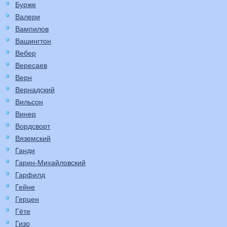
Бурже
Валери
Вампилов
Вашингтон
Вебер
Вересаев
Верн
Вернадский
Вильсон
Винер
Вордсворт
Вяземский
Ганди
Гарин-Михайловский
Гарфилд
Гейне
Герцен
Гёте
Гизо