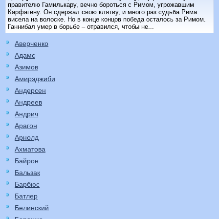
правителю Гамилькару, вечно бороться с Римом, угрожавшим
Карфагену. Он сдержал свою клятву, и много раз судьба Рима
висела на волоске. Но в конце концов победа осталось за Римом.
Ганнибал умер в борьбе – отравился, чтобы не...
Аверченко
Адамс
Азимов
Амирэджиби
Андерсен
Андреев
Андрич
Арагон
Арнолд
Ахматова
Байрон
Бальзак
Барбюс
Батлер
Белинский