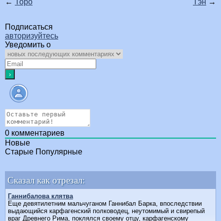
←
Торо
Тэн
→
Подписаться
авторизуйтесь
Уведомить о
0
комментариев
Новые
Старые
Популярные
Сказал как отрезал:
Ганнибалова клятва
Еще девятилетним мальчуганом Ганнибал Барка, впоследствии
выдающийся карфагенский полководец, неутомимый и свирепый
враг Древнего Рима, поклялся своему отцу, карфагенскому