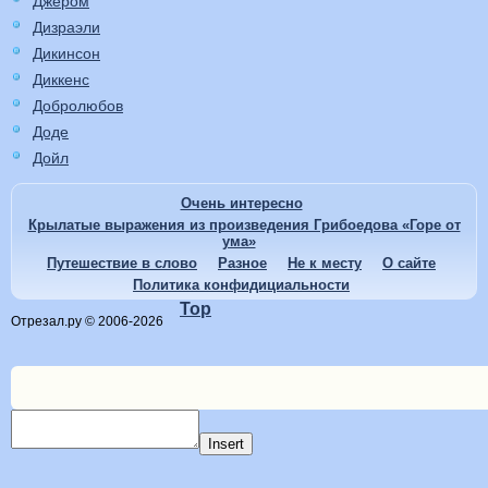
Джером
Дизраэли
Дикинсон
Диккенс
Добролюбов
Доде
Дойл
Очень интересно
Крылатые выражения из произведения Грибоедова «Горе от
ума»
Путешествие в слово
Разное
Не к месту
О сайте
Политика конфидициальности
Top
Отрезал.ру © 2006-2026
Insert