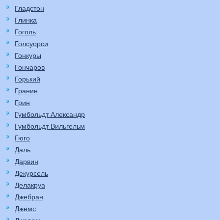
Гладстон
Глинка
Гоголь
Голсуорси
Гонкуры
Гончаров
Горький
Гранин
Грин
Гумбольдт Александр
Гумбольдт Вильгельм
Гюго
Даль
Дарвин
Декурсель
Делакруа
Джебран
Джемс