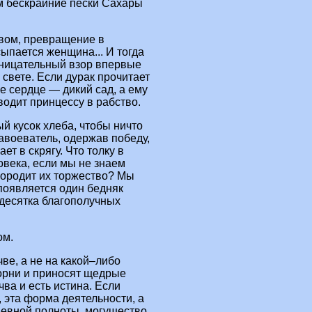
м бескрайние пески Сахары
вом, превращение в
ыпается женщина... И тогда
оницательный взор впервые
свете. Если дурак прочитает
ое сердце — дикий сад, а ему
водит принцессу в рабство.
й кусок хлеба, чтобы ничто
Завоеватель, одержав победу,
т в скрягу. Что толку в
овека, если мы не знаем
 породит их торжество? Мы
 появляется один бедняк
 десятка благополучных
ом.
чве, а не на какой–либо
корни и приносят щедрые
чва и есть истина. Если
, эта форма деятельности, а
евной полноты, могущество,