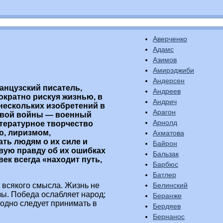
Аверченко
Адамс
Азимов
Амирэджиби
Андерсен
анцузский писатель,
Андреев
ократно рискуя жизнью, в
Андрич
нескольких изобретений в
Арагон
ровой войны — военный
Арнолд
итературное творчество
, лиризмом,
Ахматова
ть людям о их силе и
Байрон
овую правду об их ошибках
Бальзак
овек всегда «находит путь,
Барбюс
Батлер
Белинский
 всякого смысла. Жизнь не
азы. Победа ослабляет народ;
Беранже
одно следует принимать в
Бердяев
Бернанос