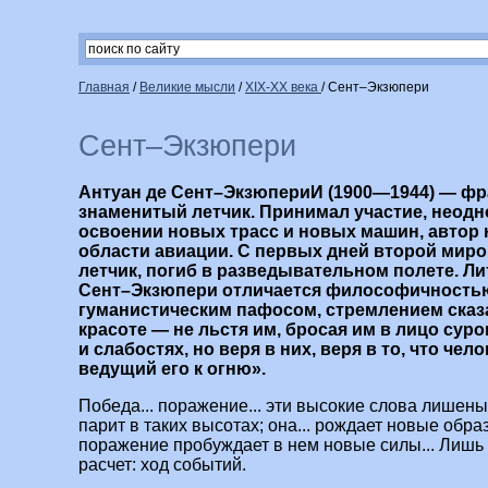
Главная
/
Великие мысли
/
XIX-XX века
/
Сент–Экзюпери
Сент–Экзюпери
Антуан де Сент–ЭкзюпериИ (1900—1944) — фр
знаменитый летчик. Принимал участие, неодн
освоении новых трасс и новых машин, автор 
области авиации. С первых дней второй ми
летчик, погиб в разведывательном полете. Л
Сент–Экзюпери отличается философичностью
гуманистическим пафосом, стремлением сказа
красоте — не льстя им, бросая им в лицо сур
и слабостях, но веря в них, веря в то, что чел
ведущий его к огню».
Победа... поражение... эти высокие слова лишены
парит в таких высотах; она... рождает новые обр
поражение пробуждает в нем новые силы... Лишь 
расчет: ход событий.