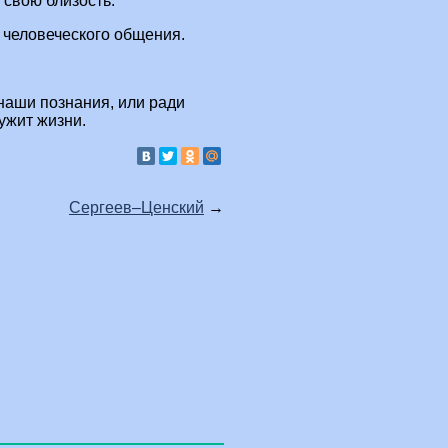
 свою близость.
 человеческого общения.
 наши познания, или ради
ужит жизни.
Сергеев–Ценский
→