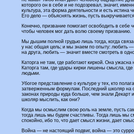
которого он в себе и не подозревал, значит, имен
культура, эта форма деятельности и есть истина 
Его дело — объяснять жизнь, пусть выкручивается
Конечно, призвание помогает освободить в себе ч
чтобы человек мог дать волю своему призванию.
Мы дышим полной грудью лишь тогда, когда связа
у нас общая цель; и мы знаем по опыту: любить — 
на друга, любить — значит вместе смотреть в од
Каторга не там, где работают киркой. Она ужасна н
Каторга там, где удары кирки лишены смысла, где 
людьми.
Убогое представление о культуре у тех, кто полага
затверженным формулам. Последний школяр на от
законах природы куда больше, чем знали Декарт и
школяр мыслить, как они?
Когда мы осмыслим свою роль на земле, пусть са
тогда лишь мы будем счастливы. Тогда лишь мы 
спокойно, ибо то, что дает смысл жизни, дает смы
Война — не настоящий подвиг, война — это сурро