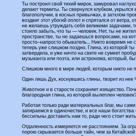
Ты построил свой тихий мирок, замуровал наглухо 
делают термиты. Ты свернулся клубком, укрылся
благополучии, в косных привычках, в затхлом пр
воздвиг этот убогий оплот и спрятался от ветра, о
не желаешь утруждать себя великими задачами, т
стоило забыть, что ты — человек. Нет, ты не жите
пространстве, ты не задаешься вопросами, на ко
просто–напросто обыватель... Никто вовремя не с
теперь уже слишком поздно. Глина, из которой ты
затвердела, и уже ничто на свете не сумеет пробу
музыканта или поэта, или астронома, который, быт
Слишком много в мире людей, которым никто не п
Один лишь Дух, коснувшись глины, творит из нее 
Животное и в старости сохраняет изящество. Поч
благородная глина, из которой вылеплен человек
Работая только ради материальных благ, мы сами
запираемся в одиночестве, и все наши богатства 
бессильны доставить нам то, ради чего стоит жить
Отдаленность измеряется не расстоянием. За огр
порою скрывается больше тайн, чем за Китайской