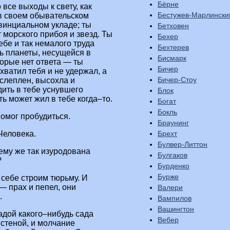
Бёрне
все выходы к свету, как
Бестужев-Марлински
 в своем обывательском
овинциальном укладе; ты
Бетховен
т морского прибоя и звезд. Ты
Бехер
ебе и так немалого труда
Бехтерев
ль планеты, несущейся в
Бисмарк
торые нет ответа — ты
Бичер
хватил тебя и не удержал, а
Бичер-Стоу
 слеплен, высохла и
дить в тебе уснувшего
Блок
ь может жил в тебе когда–то.
Богат
Бокль
омог пробудиться.
Браунинг
Брехт
Человека.
Булвер-Литтон
ему же так изуродована
Булгаков
?
Бурденко
Бурже
 себе строим тюрьму. И
— прах и пепел, они
Валери
.
Вампилов
Вашингтон
адой какого–нибудь сада
Вебер
 стеной, и молчание