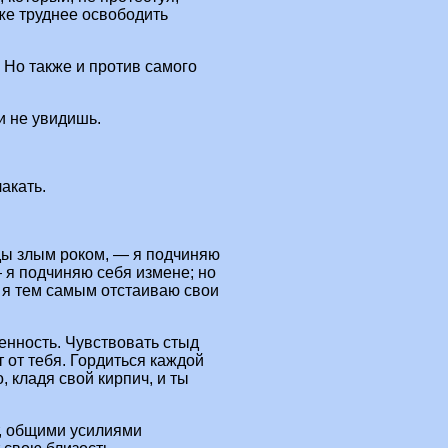
же труднее освободить
. Но также и против самого
и не увидишь.
акать.
ды злым роком, — я подчиняю
 я подчиняю себя измене; но
 я тем самым отстаиваю свои
енность. Чувствовать стыд
т от тебя. Гордиться каждой
 кладя свой кирпич, и ты
т, общими усилиями