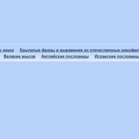
 науке
Крылатые фразы и выражения из отечественных кинофи
Великие мысли
Английские пословицы
Испанские пословиц