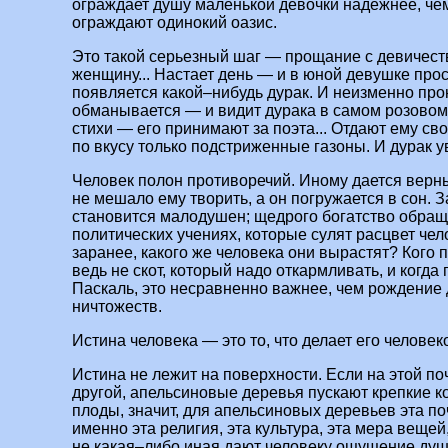
ограждает душу маленькой девочки надежнее, че
ограждают одинокий оазис.
Это такой серьезный шаг — прощание с девичест
женщину... Настает день — и в юной девушке прос
появляется какой–нибудь дурак. И неизменно пр
обманывается — и видит дурака в самом розовом 
стихи — его принимают за поэта... Отдают ему св
по вкусу только подстриженные газоны. И дурак у
Человек полон противоречий. Иному дается верны
не мешало ему творить, а он погружается в сон. 
становится малодушен; щедрого богатство обращае
политических учениях, которые сулят расцвет чел
заранее, какого же человека они вырастят? Кого
ведь не скот, который надо откармливать, и когда
Паскаль, это несравненно важнее, чем рождение
ничтожеств.
Истина человека — это то, что делает его человек
Истина не лежит на поверхности. Если на этой по
другой, апельсиновые деревья пускают крепкие 
плоды, значит, для апельсиновых деревьев эта по
именно эта религия, эта культура, эта мера вещей
не какая–либо иная дают человеку ощущение душ