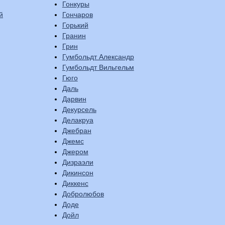
Гонкуры
й
Гончаров
Горький
Гранин
Грин
Гумбольдт Александр
Гумбольдт Вильгельм
Гюго
Даль
Дарвин
Декурсель
Делакруа
Джебран
Джемс
Джером
Дизраэли
Дикинсон
Диккенс
Добролюбов
Доде
Дойл