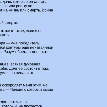
задачи, которые он ставит,
орла или решку не
ет на жизнь или смерть. Война
ой смерти.
о же я такое, если я не
вать.
бора — уже победитель.
тся контуры еще неизваянной
а. Разум обретает ценность
енцев, всякая духовная
себя. Долг ее состоит в том,
уется на ненависть
е оскорбляет меня этим, но,
тва — Человек, который выше
дого его члена
 который, не протестуя,