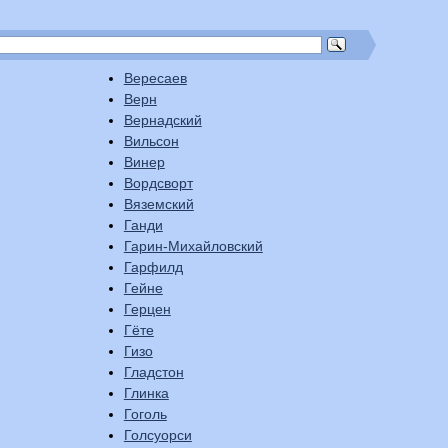
Вересаев
Верн
Вернадский
Вильсон
Винер
Вордсворт
Вяземский
Ганди
Гарин-Михайловский
Гарфилд
Гейне
Герцен
Гёте
Гизо
Гладстон
Глинка
Гоголь
Голсуорси