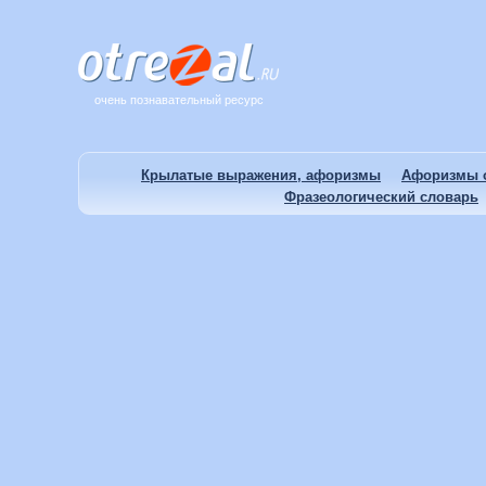
очень познавательный ресурс
Крылатые выражения, афоризмы
Афоризмы о
Фразеологический словарь