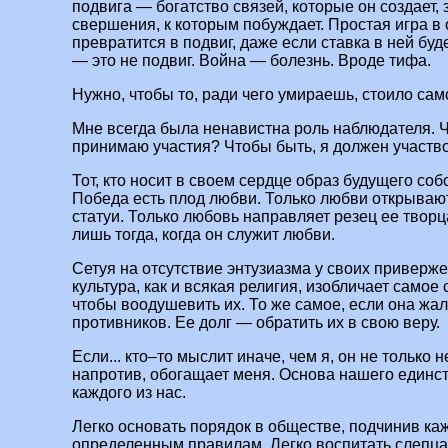
подвига — богатство связей, которые он создает, 
свершения, к которым побуждает. Простая игра в 
превратится в подвиг, даже если ставка в ней буд
— это не подвиг. Война — болезнь. Вроде тифа.
Нужно, чтобы то, ради чего умираешь, стоило сам
Мне всегда была ненавистна роль наблюдателя. Чт
принимаю участия? Чтобы быть, я должен участво
Тот, кто носит в своем сердце образ будущего со
Победа есть плод любви. Только любви открываю
статуи. Только любовь направляет резец ее творц
лишь тогда, когда он служит любви.
Сетуя на отсутствие энтузиазма у своих приверж
культура, как и всякая религия, изобличает самое 
чтобы воодушевить их. То же самое, если она жал
противников. Ее долг — обратить их в свою веру.
Если... кто–то мыслит иначе, чем я, он не только н
напротив, обогащает меня. Основа нашего единс
каждого из нас.
Легко основать порядок в обществе, подчинив каж
определенным правилам. Легко воспитать слепца,