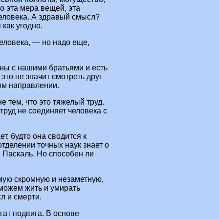
но эта мера вещей, эта
человека. А здравый смысл?
 как угодно.
еловека, — но надо еще,
ны с нашими братьями и есть
это не значит смотреть друг
ном направлении.
е тем, что это тяжелый труд.
труд не соединяет человека с
ет, будто она сводится к
делении точных наук знает о
 Паскаль. Но способен ли
мую скромную и незаметную,
сможем жить и умирать
сл и смерти.
гат подвига. В основе