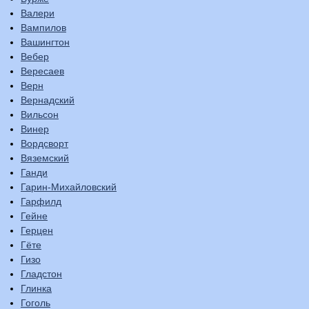
Валери
Вампилов
Вашингтон
Вебер
Вересаев
Верн
Вернадский
Вильсон
Винер
Вордсворт
Вяземский
Ганди
Гарин-Михайловский
Гарфилд
Гейне
Герцен
Гёте
Гизо
Гладстон
Глинка
Гоголь