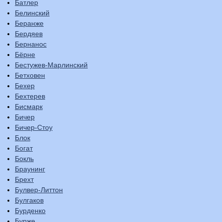
Батлер
Белинский
Беранже
Бердяев
Бернанос
Бёрне
Бестужев-Марлинский
Бетховен
Бехер
Бехтерев
Бисмарк
Бичер
Бичер-Стоу
Блок
Богат
Бокль
Браунинг
Брехт
Булвер-Литтон
Булгаков
Бурденко
Бурже