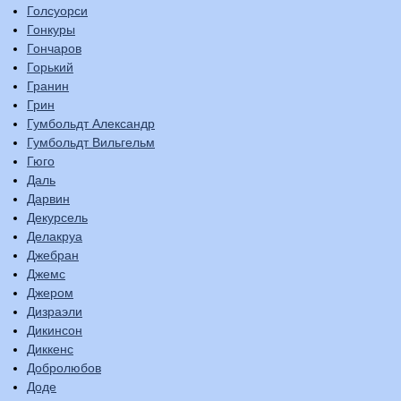
Голсуорси
Гонкуры
Гончаров
Горький
Гранин
Грин
Гумбольдт Александр
Гумбольдт Вильгельм
Гюго
Даль
Дарвин
Декурсель
Делакруа
Джебран
Джемс
Джером
Дизраэли
Дикинсон
Диккенс
Добролюбов
Доде