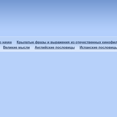
 науке
Крылатые фразы и выражения из отечественных кинофи
Великие мысли
Английские пословицы
Испанские пословиц