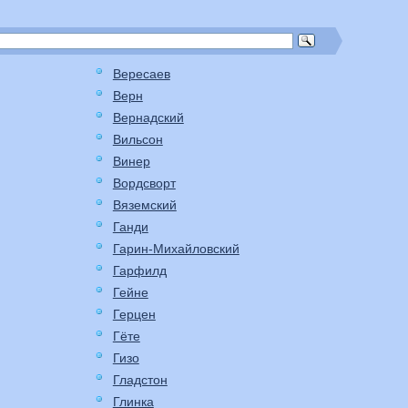
Вересаев
Верн
Вернадский
Вильсон
Винер
Вордсворт
Вяземский
Ганди
Гарин-Михайловский
Гарфилд
Гейне
Герцен
Гёте
Гизо
Гладстон
Глинка