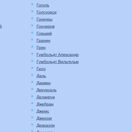
Гоголь
Голсуорси
Гонкуры
й
Гончаров
Горький
Гранин
Грин
Гумбольдт Александр
Гумбольдт Вильгельм
Гюго
Даль
Дарвин
Декурсель
Делакруа
Джебран
Джемс
Джером
Дизраэли