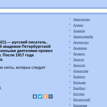
Аверченко
Адамс
Азимов
Амирэджиби
21) — русский писатель,
Андерсен
й академик Петербургской
Андреев
ционными деятелями провел
Андрич
. После 1917 года
а.
Арагон
Арнолд
не скоты, которых следует
Ахматова
Байрон
.
Бальзак
.
Барбюс
Батлер
Белинский
Беранже