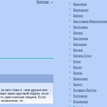
Корчак
→
Бердяев
Бернанос
Бёрне
Бестужев-Марлински
Бетховен
Бехер
Бехтерев
Бисмарк
Бичер
Бичер-Стоу
Блок
Богат
Бокль
Браунинг
Брехт
Булвер-Литтон
за него тоже я - мои друзья или
овал закон круговой поруки: если
Булгаков
есть крестьянская община. Если
незаконном, по...
Бурденко