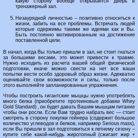
какую сторону вообще открывается дверь в
тренажерный зал.
Незаурядной личностью – позитивно относиться к
жизни, забить на все проблемы. Встречать людей
которые одержимы такими же идеями как и Вы.
Быть постоянно мотивированным на достижение
поставленной цели.
В начал, когда Вы только пришли в зал, не стоит гнаться
за большими весами, это может привести к травме.
Нужно исходить из расчета вашей общей физической
подготовки, иначе можно свести на нет все ваши
попытки вести особо здоровый образ жизни. Адекватно
оценивайте свои возможности и силы, только после
этого выполняйте запланированные упражнения.
Чтобы построить гигантские мышцы нужно употреблять
много белка (приобретите протеиновые добавки Whey
Gold Standard) , он будет давать Вашим мышцам питание
чтобы они росли. Если Вам трудно набрать вес — стоит
смотреть в сторону покупки гейнера (содержит большое
количество углеводов и белков, например Serious mass),
если Вы пришли в зал подготовиться к летнему сезону –
купите себе какой-нибудь жиротопный (сжигает жир +