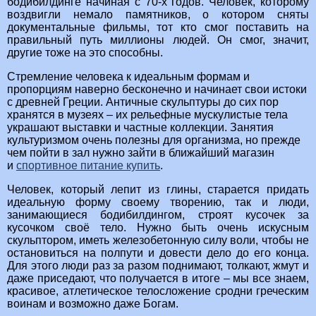
бодибилдинге начиная с 70-х годов. Человек, которому
воздвигли немало памятников, о котором сняты
документальные фильмы, тот кто смог поставить на
правильный путь миллионы людей. Он смог, значит,
другие тоже на это способны.
Стремление человека к идеальным формам и
пропорциям наверно бесконечно и начинает свои истоки
с древней Греции. Античные скульптуры до сих пор
хранятся в музеях – их рельефные мускулистые тела
украшают выставки и частные коллекции. Занятия
культуризмом очень полезны для организма, но прежде
чем пойти в зал нужно зайти в ближайший магазин
и
спортивное питание купить
.
Человек, который лепит из глины, старается придать
идеальную форму своему творению, так и люди,
занимающиеся бодибилдингом, строят кусочек за
кусочком своё тело. Нужно быть очень искусным
скульптором, иметь железобетонную силу воли, чтобы не
остановиться на полпути и довести дело до его конца.
Для этого люди раз за разом поднимают, толкают, жмут и
даже приседают, что получается в итоге – мы все знаем,
красивое, атлетическое телосложение сродни греческим
воинам и возможно даже Богам.