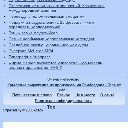
Отслеживание почтовых отправлений: Казахстан и
международный шоппинг
Переезды с положительными эмоциями
Подарки и поздравления с 23 февраля – чем
порадовать коллег-мужчин!
Руины замка Алупка-Исар
Самые необычные корпоративные календари
Свадебное платье, украшенное жемчугом
Суперкар McLaren MP4
Типография Унопресс
Фирма Hameg выпустила универсальную модель
анализатора спектра HMS-X
Очень интересно
Крылатые выражения из произведения Грибоедова «Горе от
ума»
Путешествие в слово
Разное
Не к месту
О сайте
Политика конфидициальности
Top
Отрезал.ру © 2006-2026