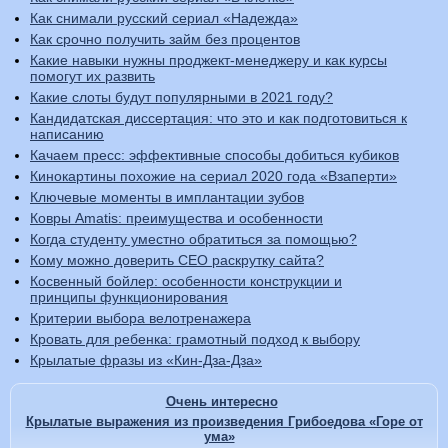
Как снимали русский сериал «Надежда»
Как срочно получить займ без процентов
Какие навыки нужны проджект-менеджеру и как курсы
помогут их развить
Какие слоты будут популярными в 2021 году?
Кандидатская диссертация: что это и как подготовиться к
написанию
Качаем пресс: эффективные способы добиться кубиков
Кинокартины похожие на сериал 2020 года «Взаперти»
Ключевые моменты в имплантации зубов
Ковры Amatis: преимущества и особенности
Когда студенту уместно обратиться за помощью?
Кому можно доверить СЕО раскрутку сайта?
Косвенный бойлер: особенности конструкции и
принципы функционирования
Критерии выбора велотренажера
Кровать для ребенка: грамотный подход к выбору
Крылатые фразы из «Кин-Дза-Дза»
Очень интересно
Крылатые выражения из произведения Грибоедова «Горе от
ума»