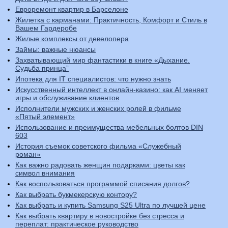
Евроремонт квартир в Барселоне
Жилетка с карманами: Практичность, Комфорт и Стиль в
Вашем Гардеробе
Жилые комплексы от девелопера
Займы: важные нюансы
Захватывающий мир фантастики в книге «Дыхание.
Судьба принца”
Ипотека для IT специалистов: что нужно знать
Искусственный интеллект в онлайн-казино: как AI меняет
игры и обслуживание клиентов
Исполнители мужских и женских ролей в фильме
«Пятый элемент»
Использование и преимущества мебельных болтов DIN
603
История съемок советского фильма «Служебный
роман»
Как важно радовать женщин подарками: цветы как
символ внимания
Как воспользоваться программой списания долгов?
Как выбрать букмекерскую контору?
Как выбрать и купить Samsung S25 Ultra по лучшей цене
Как выбрать квартиру в новостройке без стресса и
переплат: практическое руководство