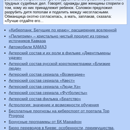
трудных судебных дел. Говорят, однажды две женщины спорили о
том, кому из них принадлежит ребенок. Соломон предложил
разрубить дитя пополам и поделить между несогласными.
Обманщица охотно согласилась, а мать, заплакав, сказала:
«Лучше отдайте его...
«Киберпанк: Бегущие по краю»: расширение вселенной
«Пилигрим» – кристально чистый продукт из горных
источников Кавказа
Автомобили КАМАЗ
Актерский состав и их роли в фильме «Джентльмены
удачи»
Актерский состав русской короткометражки «Близкие
люди»
Актерский состав сериала «Возмездие»
Актерский состав сериала «Квест»
Актерский состав сериала «Люди Хэ»
Актерский состав сериала «Футболисты»
Актерский состав фильма «Братство»
Астрология: значение и возможности обучения
Бесплатные прогнозы на киберспорт от портала Top
Prognoz
Бонусные программы от БК Марафон
Бюро переводов в Киеве: особенности, преимущества,