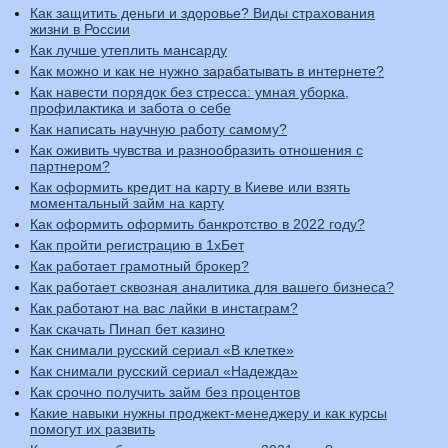
Как защитить деньги и здоровье? Виды страхования
жизни в России
Как лучше утеплить мансарду
Как можно и как не нужно зарабатывать в интернете?
Как навести порядок без стресса: умная уборка,
профилактика и забота о себе
Как написать научную работу самому?
Как оживить чувства и разнообразить отношения с
партнером?
Как оформить кредит на карту в Киеве или взять
моментальный займ на карту
Как оформить оформить банкротство в 2022 году?
Как пройти регистрацию в 1хБет
Как работает грамотный брокер?
Как работает сквозная аналитика для вашего бизнеса?
Как работают на вас лайки в инстаграм?
Как скачать Пинап бет кaзино
Как снимали русский сериал «В клетке»
Как снимали русский сериал «Надежда»
Как срочно получить займ без процентов
Какие навыки нужны проджект-менеджеру и как курсы
помогут их развить