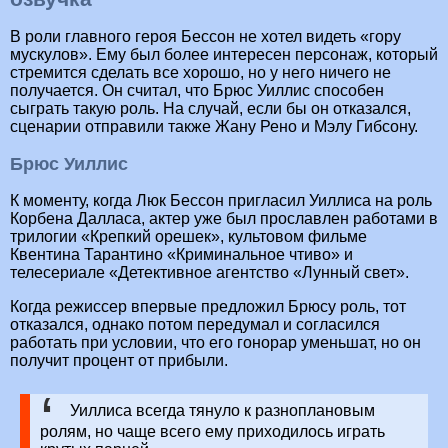
В роли главного героя Бессон не хотел видеть «гору
мускулов». Ему был более интересен персонаж, который
стремится сделать все хорошо, но у него ничего не
получается. Он считал, что Брюс Уиллис способен
сыграть такую роль. На случай, если бы он отказался,
сценарии отправили также Жану Рено и Мэлу Гибсону.
Брюс Уиллис
К моменту, когда Люк Бессон пригласил Уиллиса на роль
Корбена Далласа, актер уже был прославлен работами в
трилогии «Крепкий орешек», культовом фильме
Квентина Тарантино «Криминальное чтиво» и
телесериале «Детективное агентство «Лунный свет».
Когда режиссер впервые предложил Брюсу роль, тот
отказался, однако потом передумал и согласился
работать при условии, что его гонорар уменьшат, но он
получит процент от прибыли.
Уиллиса всегда тянуло к разноплановым
ролям, но чаще всего ему приходилось играть