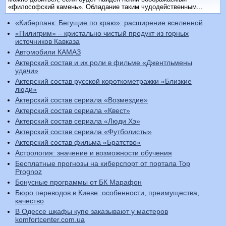
«философский камень». Обладание таким чудодейственным...
«Киберпанк: Бегущие по краю»: расширение вселенной
«Пилигрим» – кристально чистый продукт из горных
источников Кавказа
Автомобили КАМАЗ
Актерский состав и их роли в фильме «Джентльмены
удачи»
Актерский состав русской короткометражки «Близкие
люди»
Актерский состав сериала «Возмездие»
Актерский состав сериала «Квест»
Актерский состав сериала «Люди Хэ»
Актерский состав сериала «Футболисты»
Актерский состав фильма «Братство»
Астрология: значение и возможности обучения
Бесплатные прогнозы на киберспорт от портала Top
Prognoz
Бонусные программы от БК Марафон
Бюро переводов в Киеве: особенности, преимущества,
качество
В Одессе шкафы купе заказывают у мастеров
komfortcenter.com.ua