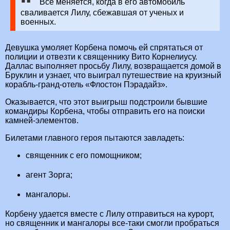
Все меняется, когда в его автомобиль
сваливается Лилу, сбежавшая от ученых и
военных.
Девушка умоляет Корбена помочь ей спрятаться от
полиции и отвезти к священнику Вито Корнелиусу.
Даллас выполняет просьбу Лилу, возвращается домой в
Бруклин и узнает, что выиграл путешествие на круизный
корабль-гранд-отель «Флостон Пэрадайз».
Оказывается, что этот выигрыш подстроили бывшие
командиры Корбена, чтобы отправить его на поиски
камней-элементов.
Билетами главного героя пытаются завладеть:
священник с его помощником;
агент Зорга;
мангалоры.
Корбену удается вместе с Лилу отправиться на курорт,
но священник и мангалоры все-таки смогли пробраться