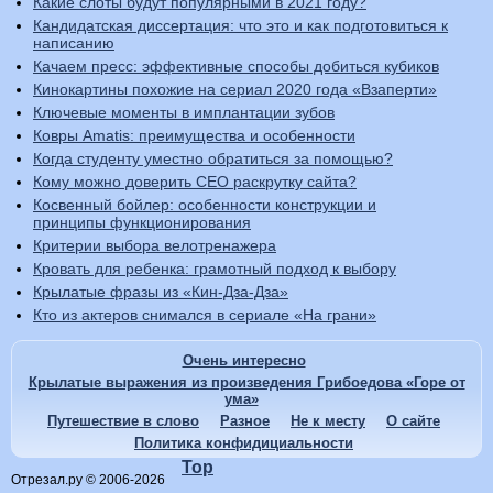
Какие слоты будут популярными в 2021 году?
Кандидатская диссертация: что это и как подготовиться к
написанию
Качаем пресс: эффективные способы добиться кубиков
Кинокартины похожие на сериал 2020 года «Взаперти»
Ключевые моменты в имплантации зубов
Ковры Amatis: преимущества и особенности
Когда студенту уместно обратиться за помощью?
Кому можно доверить СЕО раскрутку сайта?
Косвенный бойлер: особенности конструкции и
принципы функционирования
Критерии выбора велотренажера
Кровать для ребенка: грамотный подход к выбору
Крылатые фразы из «Кин-Дза-Дза»
Кто из актеров снимался в сериале «На грани»
Очень интересно
Крылатые выражения из произведения Грибоедова «Горе от
ума»
Путешествие в слово
Разное
Не к месту
О сайте
Политика конфидициальности
Top
Отрезал.ру © 2006-2026