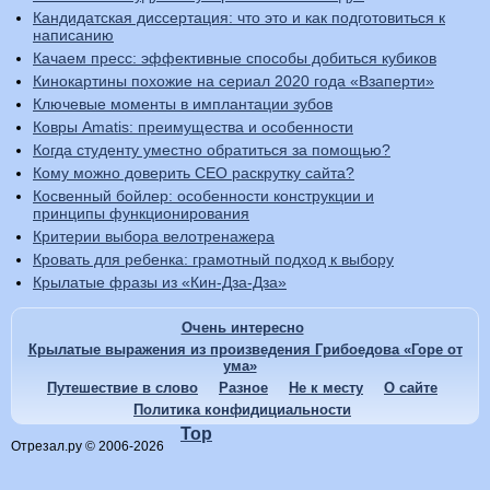
Кандидатская диссертация: что это и как подготовиться к
написанию
Качаем пресс: эффективные способы добиться кубиков
Кинокартины похожие на сериал 2020 года «Взаперти»
Ключевые моменты в имплантации зубов
Ковры Amatis: преимущества и особенности
Когда студенту уместно обратиться за помощью?
Кому можно доверить СЕО раскрутку сайта?
Косвенный бойлер: особенности конструкции и
принципы функционирования
Критерии выбора велотренажера
Кровать для ребенка: грамотный подход к выбору
Крылатые фразы из «Кин-Дза-Дза»
Очень интересно
Крылатые выражения из произведения Грибоедова «Горе от
ума»
Путешествие в слово
Разное
Не к месту
О сайте
Политика конфидициальности
Top
Отрезал.ру © 2006-2026