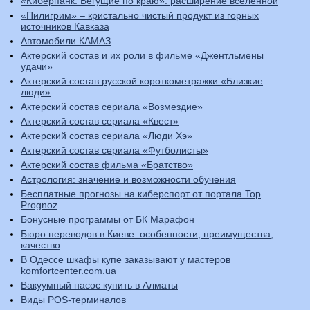
«Киберпанк: Бегущие по краю»: расширение вселенной
«Пилигрим» – кристально чистый продукт из горных
источников Кавказа
Автомобили КАМАЗ
Актерский состав и их роли в фильме «Джентльмены
удачи»
Актерский состав русской короткометражки «Близкие
люди»
Актерский состав сериала «Возмездие»
Актерский состав сериала «Квест»
Актерский состав сериала «Люди Хэ»
Актерский состав сериала «Футболисты»
Актерский состав фильма «Братство»
Астрология: значение и возможности обучения
Бесплатные прогнозы на киберспорт от портала Top
Prognoz
Бонусные программы от БК Марафон
Бюро переводов в Киеве: особенности, преимущества,
качество
В Одессе шкафы купе заказывают у мастеров
komfortcenter.com.ua
Вакуумный насос купить в Алматы
Виды POS-терминалов