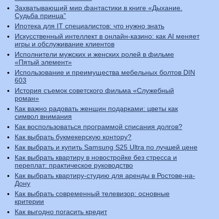
Захватывающий мир фантастики в книге «Дыхание.
Судьба принца”
Ипотека для IT специалистов: что нужно знать
Искусственный интеллект в онлайн-казино: как AI меняет
игры и обслуживание клиентов
Исполнители мужских и женских ролей в фильме
«Пятый элемент»
Использование и преимущества мебельных болтов DIN
603
История съемок советского фильма «Служебный
роман»
Как важно радовать женщин подарками: цветы как
символ внимания
Как воспользоваться программой списания долгов?
Как выбрать букмекерскую контору?
Как выбрать и купить Samsung S25 Ultra по лучшей цене
Как выбрать квартиру в новостройке без стресса и
переплат: практическое руководство
Как выбрать квартиру-студию для аренды в Ростове-на-
Дону
Как выбрать современный телевизор: основные
критерии
Как выгодно погасить кредит