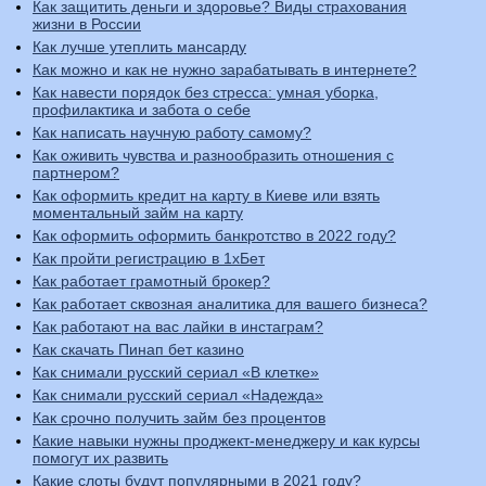
Как защитить деньги и здоровье? Виды страхования
жизни в России
Как лучше утеплить мансарду
Как можно и как не нужно зарабатывать в интернете?
Как навести порядок без стресса: умная уборка,
профилактика и забота о себе
Как написать научную работу самому?
Как оживить чувства и разнообразить отношения с
партнером?
Как оформить кредит на карту в Киеве или взять
моментальный займ на карту
Как оформить оформить банкротство в 2022 году?
Как пройти регистрацию в 1хБет
Как работает грамотный брокер?
Как работает сквозная аналитика для вашего бизнеса?
Как работают на вас лайки в инстаграм?
Как скачать Пинап бет кaзино
Как снимали русский сериал «В клетке»
Как снимали русский сериал «Надежда»
Как срочно получить займ без процентов
Какие навыки нужны проджект-менеджеру и как курсы
помогут их развить
Какие слоты будут популярными в 2021 году?