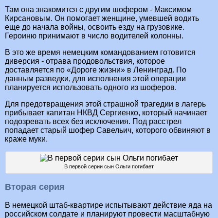
Там она знакомится с другим шофером - Максимом
Кирсановым. Он помогает женщине, умевшей водить
еще до начала войны, освоить езду на грузовике.
Героиню принимают в число водителей колонны.
В это же время немецким командованием готовится
диверсия - отрава продовольствия, которое
доставляется по «Дороге жизни» в Ленинград. По
данным разведки, для исполнения этой операции
планируется использовать одного из шоферов.
Для предотвращения этой страшной трагедии в лагерь
прибывает капитан НКВД Сергиенко, который начинает
подозревать всех без исключения. Под расстрел
попадает старый шофер Савельич, которого обвиняют в
краже муки.
В первой серии сын Ольги погибает
Вторая серия
В немецкой штаб-квартире испытывают действие яда на
российском солдате и планируют провести масштабную