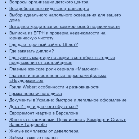
Вопросы организации детского центра
Востребованные виды спецтранспорта
Выбор идеального напольного освещения для вашего
дома
Выгодное кредитование коммерческой недвижимости
Выписка из ЕГРН и проверка недвижимости на
юридическую чистоту
Где дают срочный займ с 18 лет?
Где заказать диплом?
Где купить квартиру по акции в сентябре: выгодные
предложения от застройщиков
Главные женские роли сериала «Мамочки»
Главные и второстепенные персонажи фильма
«Неудержимые»
Грили Weber: особенности и разновидности
Грыжа поясничного диска
Документы в Украине: быстрое и легальное оформление
Дота-2: где и для чего обучаться?
Евроремонт квартир в Барселоне
Жилетка с карманами: Практичность, Комфорт и Стиль в
Вашем Гардеробе
Жилые комплексы от девелопера
Займы: важные нюансы