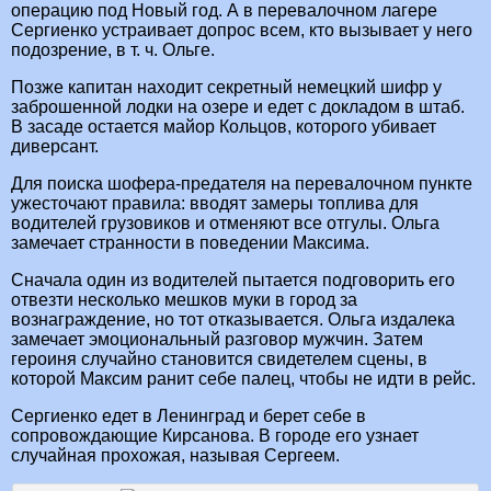
операцию под Новый год. А в перевалочном лагере
Сергиенко устраивает допрос всем, кто вызывает у него
подозрение, в т. ч. Ольге.
Позже капитан находит секретный немецкий шифр у
заброшенной лодки на озере и едет с докладом в штаб.
В засаде остается майор Кольцов, которого убивает
диверсант.
Для поиска шофера-предателя на перевалочном пункте
ужесточают правила: вводят замеры топлива для
водителей грузовиков и отменяют все отгулы. Ольга
замечает странности в поведении Максима.
Сначала один из водителей пытается подговорить его
отвезти несколько мешков муки в город за
вознаграждение, но тот отказывается. Ольга издалека
замечает эмоциональный разговор мужчин. Затем
героиня случайно становится свидетелем сцены, в
которой Максим ранит себе палец, чтобы не идти в рейс.
Сергиенко едет в Ленинград и берет себе в
сопровождающие Кирсанова. В городе его узнает
случайная прохожая, называя Сергеем.