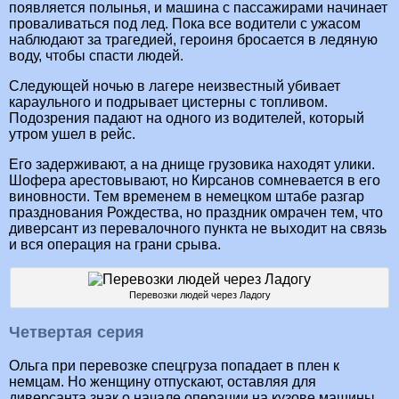
появляется полынья, и машина с пассажирами начинает
проваливаться под лед. Пока все водители с ужасом
наблюдают за трагедией, героиня бросается в ледяную
воду, чтобы спасти людей.
Следующей ночью в лагере неизвестный убивает
караульного и подрывает цистерны с топливом.
Подозрения падают на одного из водителей, который
утром ушел в рейс.
Его задерживают, а на днище грузовика находят улики.
Шофера арестовывают, но Кирсанов сомневается в его
виновности. Тем временем в немецком штабе разгар
празднования Рождества, но праздник омрачен тем, что
диверсант из перевалочного пункта не выходит на связь
и вся операция на грани срыва.
Перевозки людей через Ладогу
Четвертая серия
Ольга при перевозке спецгруза попадает в плен к
немцам. Но женщину отпускают, оставляя для
диверсанта знак о начале операции на кузове машины.