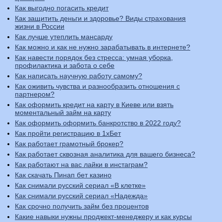
Как выгодно погасить кредит
Как защитить деньги и здоровье? Виды страхования
жизни в России
Как лучше утеплить мансарду
Как можно и как не нужно зарабатывать в интернете?
Как навести порядок без стресса: умная уборка,
профилактика и забота о себе
Как написать научную работу самому?
Как оживить чувства и разнообразить отношения с
партнером?
Как оформить кредит на карту в Киеве или взять
моментальный займ на карту
Как оформить оформить банкротство в 2022 году?
Как пройти регистрацию в 1хБет
Как работает грамотный брокер?
Как работает сквозная аналитика для вашего бизнеса?
Как работают на вас лайки в инстаграм?
Как скачать Пинап бет кaзино
Как снимали русский сериал «В клетке»
Как снимали русский сериал «Надежда»
Как срочно получить займ без процентов
Какие навыки нужны проджект-менеджеру и как курсы