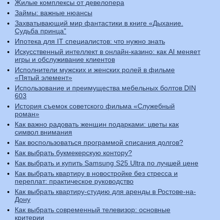
Жилые комплексы от девелопера
Займы: важные нюансы
Захватывающий мир фантастики в книге «Дыхание.
Судьба принца”
Ипотека для IT специалистов: что нужно знать
Искусственный интеллект в онлайн-казино: как AI меняет
игры и обслуживание клиентов
Исполнители мужских и женских ролей в фильме
«Пятый элемент»
Использование и преимущества мебельных болтов DIN
603
История съемок советского фильма «Служебный
роман»
Как важно радовать женщин подарками: цветы как
символ внимания
Как воспользоваться программой списания долгов?
Как выбрать букмекерскую контору?
Как выбрать и купить Samsung S25 Ultra по лучшей цене
Как выбрать квартиру в новостройке без стресса и
переплат: практическое руководство
Как выбрать квартиру-студию для аренды в Ростове-на-
Дону
Как выбрать современный телевизор: основные
критерии