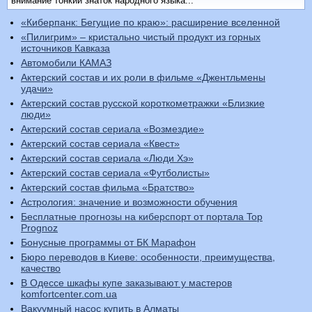
внимание тонкий знаток народного языка...
«Киберпанк: Бегущие по краю»: расширение вселенной
«Пилигрим» – кристально чистый продукт из горных
источников Кавказа
Автомобили КАМАЗ
Актерский состав и их роли в фильме «Джентльмены
удачи»
Актерский состав русской короткометражки «Близкие
люди»
Актерский состав сериала «Возмездие»
Актерский состав сериала «Квест»
Актерский состав сериала «Люди Хэ»
Актерский состав сериала «Футболисты»
Актерский состав фильма «Братство»
Астрология: значение и возможности обучения
Бесплатные прогнозы на киберспорт от портала Top
Prognoz
Бонусные программы от БК Марафон
Бюро переводов в Киеве: особенности, преимущества,
качество
В Одессе шкафы купе заказывают у мастеров
komfortcenter.com.ua
Вакуумный насос купить в Алматы