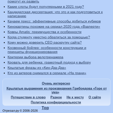
помогут их развить
Какие слоты будут популярными в 2021 году?
Кандидатская диссертация: что это и как подготовиться к
написанию
Качаем пресс: эффективные способы добиться кубиков
Кинокартины похожие на сериал 2020 года «Взаперти»
Ковры Amatis: преимущества и особенности
Когда студенту уместно обратиться за помощью?
Кому можно доверить СЕО раскрутку сайта?
Косвенный бойлер: особенности конструкции и
принципы функционирования
Критерии выбора велотренажера
Кровать для ребенка: грамотный подход к выбору
Крылатые фразы из «Кин-Дза-Дза»
Кто из актеров снимался в сериале «На грани»
Очень интересно
Крылатые выражения из произведения Грибоедова «Горе от
ума»
Путешествие в слово
Разное
Не к месту
О сайте
Политика конфидициальности
Top
Отрезал.ру © 2006-2026