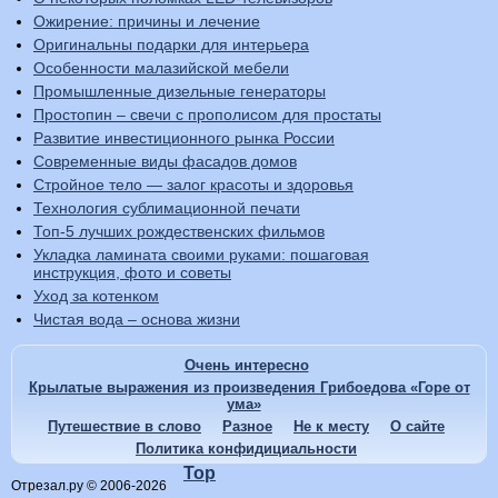
Ожирение: причины и лечение
Оригинальны подарки для интерьера
Особенности малазийской мебели
Промышленные дизельные генераторы
Простопин – свечи с прополисом для простаты
Развитие инвестиционного рынка России
Современные виды фасадов домов
Стройное тело — залог красоты и здоровья
Технология сублимационной печати
Топ-5 лучших рождественских фильмов
Укладка ламината своими руками: пошаговая
инструкция, фото и советы
Уход за котенком
Чистая вода – основа жизни
Очень интересно
Крылатые выражения из произведения Грибоедова «Горе от
ума»
Путешествие в слово
Разное
Не к месту
О сайте
Политика конфидициальности
Top
Отрезал.ру © 2006-2026