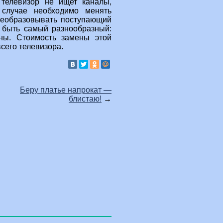
 телевизор не ищет каналы,
случае необходимо менять
преобразовывать поступающий
т быть самый разнообразный:
нны. Стоимость замены этой
всего телевизора.
Беру платье напрокат —
блистаю!
→