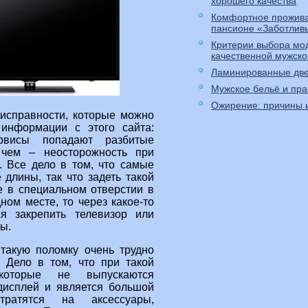
хорошего качества
Комфортное прожива
пансионе «Заботлив
Критерии выбора мо
качественной мужско
Ламинированные дв
Мужское бельё и пр
Ожирение: причины 
исправности, которые можно
 информации с этого сайта:
рвисы попадают разбитые
 чем – неосторожность при
. Все дело в том, что самые
длины, так что задеть такой
не в специальном отверстии в
ном месте, то через какое-то
ся закрепить телевизор или
ы.
 такую поломку очень трудно
. Дело в том, что при такой
которые не выпускаются
 дисплей и является большой
тратятся на аксессуары,