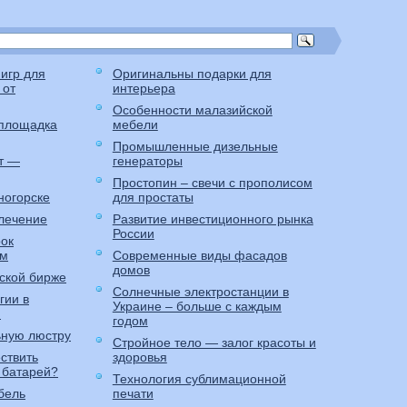
игр для
Оригинальны подарки для
 от
интерьера
Особенности малазийской
 площадка
мебели
Промышленные дизельные
т —
генераторы
Простопин – свечи с прополисом
ногорске
для простаты
лечение
Развитие инвестиционного рынка
России
рок
ам
Современные виды фасадов
домов
ской бирже
Солнечные электростанции в
гии в
Украине – больше с каждым
и
годом
ьную люстру
Стройное тело — залог красоты и
ствить
здоровья
 батарей?
Технология сублимационной
абель
печати