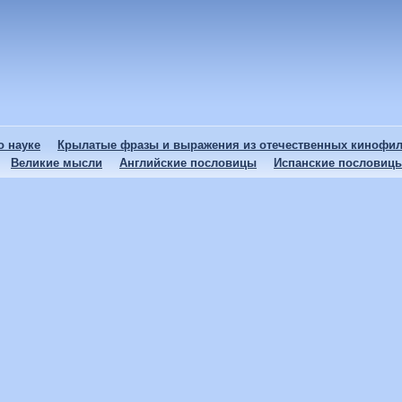
 науке
Крылатые фразы и выражения из отечественных кинофи
Великие мысли
Английские пословицы
Испанские пословиц