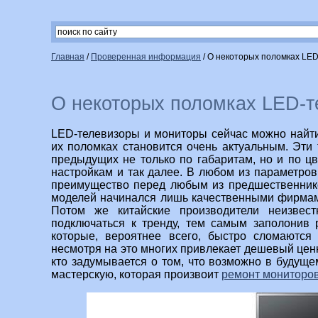
Главная
/
Проверенная информация
/
О некоторых поломках LED
О некоторых поломках LED-т
LED-телевизоры и мониторы сейчас можно найти
их поломках становится очень актуальным. Эти
предыдущих не только по габаритам, но и по цв
настройкам и так далее. В любом из параметров
преимущество перед любым из предшественнико
моделей начинался лишь качественными фирмами
Потом же китайские производители неизвес
подключаться к тренду, тем самым заполонив
которые, вероятнее всего, быстро сломаются 
несмотря на это многих привлекает дешевый ценн
кто задумывается о том, что возможно в будуще
мастерскую, которая произвоит
ремонт мониторо