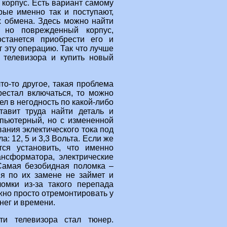
 корпус. Есть вариант самому
рые именно так и поступают,
 обмена. Здесь можно найти
 но поврежденный корпус,
останется приобрести его и
 эту операцию. Так что лучше
 телевизора и купить новый
что-то другое, такая проблема
рестал включаться, то можно
л в негодность по какой-либо
тавит труда найти деталь и
мпьютерный, но с измененной
ания эклектического тока под
: 12, 5 и 3,3 Вольта. Если же
ся установить, что именно
ансформатора, электрические
 Самая безобидная поломка –
ия по их замене не займет и
ломки из-за такого перепада
жно просто отремонтировать у
нег и времени.
ти телевизора стал тюнер.