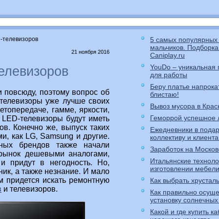
-телевизоров
5 самых популярных 
мальчиков. Подборка
21 ноября 2016
Caniplay.ru
YouDo – уникальная
елевизоров
для работы
Беру платье напрока
 повсюду, поэтому вопрос об
блистаю!
 телевизоры уже лучше своих
Вывоз мусора в Крас
етопередаче, гамме, яркости,
Геморрой успешное 
 LED-телевизоры будут иметь
в. Конечно же, выпуск таких
Ежедневники в пода
, как LG, Samsung и другие.
коллективу и клиент
тных брендов также начали
Заработок на Москов
 рынок дешевыми аналогами,
Итальянские техноло
и придут в негодность. Но,
изготовлении мебел
ик, а также незнание. И мало
м придется искать ремонтную
Как выбрать хрустал
в
и телевизоров.
Как правильно осуще
установку солнечных
Какой и где купить к