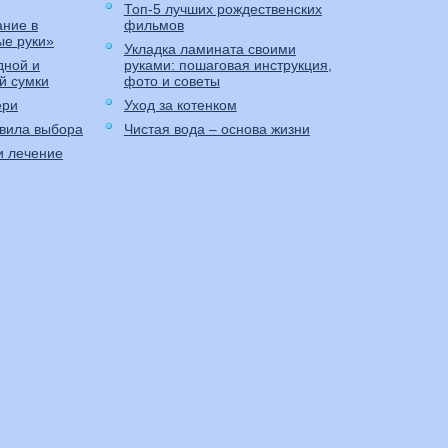
Топ-5 лучших рождественских
ние в
фильмов
ые руки»
Укладка ламината своими
дной и
руками: пошаговая инструкция,
й сумки
фото и советы
ери
Уход за котенком
авила выбора
Чистая вода – основа жизни
и лечение