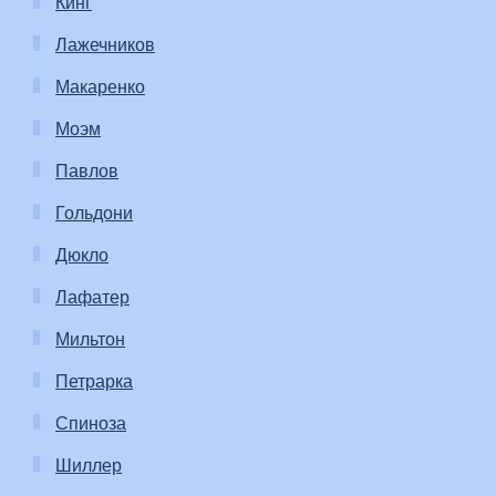
Кинг
Лажечников
Макаренко
Моэм
Павлов
Гольдони
Дюкло
Лафатер
Мильтон
Петрарка
Спиноза
Шиллер