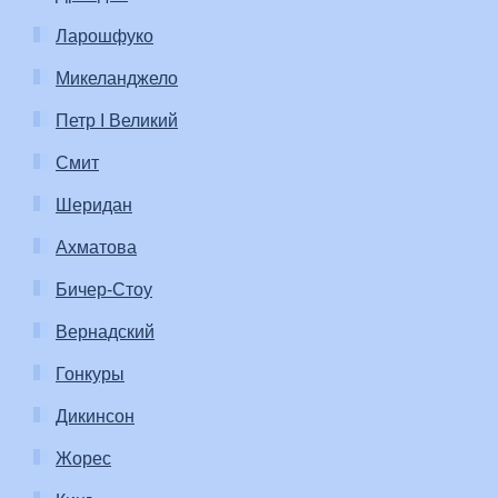
Ларошфуко
Микеланджело
Петр I Великий
Смит
Шеридан
Ахматова
Бичер-Стоу
Вернадский
Гонкуры
Дикинсон
Жорес