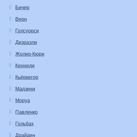
Бичер
Верн
Голсуорси
Дизраэли
Жолио-Кюри
Кеннеди
Кьёркегор
Мадзини
Моруа
Павленко
Гольбах
Драйден