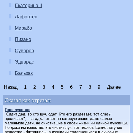
Екатерина II
Лафонтен
Мирабо
Пизано
Суворов
Эдвардс
Бальзак
Назад
1
2
3
4
5
6
7
8
9
Далее
Сказал как отрезал:
Горе луковое
"Сидит дед, во сто шуб одет. Кто его раздевает, тот слёзы
проливает", - загадка, ответ на которую знают даже самые
маленькие дети, не очистившие в своей жизни ни единой луковицы.
Hо даже им известно: кто чистит лук, тот плачет. Едкие летучие
вещества - фитонциды, в изобилии содержащиеся в луковице,