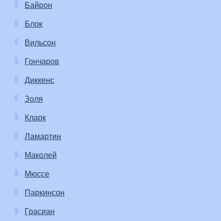
Байрон
Блок
Вильсон
Гончаров
Диккенс
Золя
Кларк
Ламартин
Маколей
Мюссе
Паркинсон
Грасиан