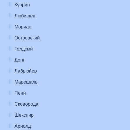
Куприн
Любищев
Мориак
Островский
Голдсмит
Донн
Лабрюйер
Марешаль
Пенн
Сковорода
Шекспир
Арнолд