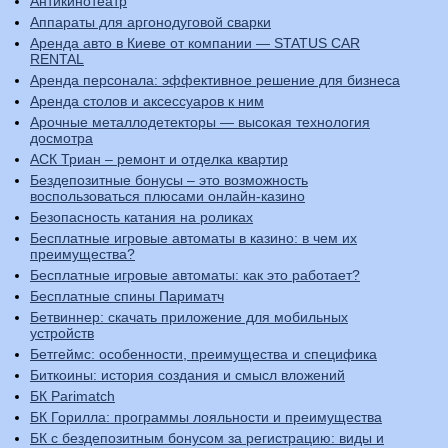
Антикинотеатр
Аппараты для аргонодуговой сварки
Аренда авто в Киеве от компании — STATUS CAR
RENTAL
Аренда персонала: эффективное решение для бизнеса
Аренда столов и аксессуаров к ним
Арочные металлодетекторы — высокая технология
досмотра
АСК Триан – ремонт и отделка квартир
Бездепозитные бонусы – это возможность
воспользоваться плюсами онлайн-казино
Безопасность катания на роликах
Бесплатные игровые автоматы в казино: в чем их
преимущества?
Бесплатные игровые автоматы: как это работает?
Бесплатные спины Париматч
Бетвиннер: скачать приложение для мобильных
устройств
Бетгеймс: особенности, преимущества и специфика
Биткоины: история создания и смысл вложений
БК Parimatch
БК Горилла: программы лояльности и преимущества
БК с бездепозитным бонусом за регистрацию: виды и