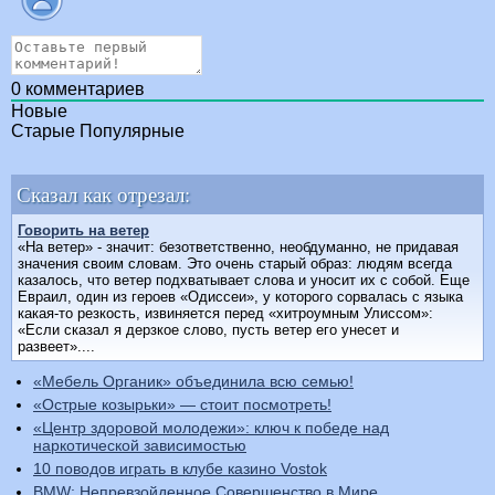
0
комментариев
Новые
Старые
Популярные
Сказал как отрезал:
Говорить на ветер
«На ветер» - значит: безответственно, необдуманно, не придавая
значения своим словам. Это очень старый образ: людям всегда
казалось, что ветер подхватывает слова и уносит их с собой. Еще
Евраил, один из героев «Одиссеи», у которого сорвалась с языка
какая-то резкость, извиняется перед «хитроумным Улиссом»:
«Если сказал я дерзкое слово, пусть ветер его унесет и
развеет»....
«Мебель Органик» объединила всю семью!
«Острые козырьки» — стоит посмотреть!
«Центр здоровой молодежи»: ключ к победе над
наркотической зависимостью
10 поводов играть в клубе казино Vostok
BMW: Непревзойденное Совершенство в Мире