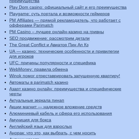
преимущества
Play Dom casino: официальный сайт и его преимущества
Playgame: суть портала и возможности геймеров
PM Affiliates — прямой рекламодатель, что работает с
офферами Parimatch
PM Casino – лучшее онлайн-казино на гривны
SEO продвижение: рассмотрим детали
The Great Conflict и Авиатор Пин Ап Кз
UA — казино: технические особенности и привилегии
для игроков
UFC: причины популярности и специфика
WebMoney: правила обмена
Winok помог отреставрировать запущенную квартиру!
Автоматы в parimatch казино
Азарт казино онлайн: преимущества и специфические
черты
Актуальные зеркала пинап
Акции магнит — надежное вложение средств
Алюминиевый кабель и сфера его использования
Амуниция для бокса
Английский язык для взрослых
Анорак: что это, как выбрать, с чем носить