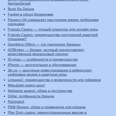
Автомобилей
Book Ra Deluxe
Favbet в обход блокировки
Flowers UA сокращает расстояние между любящими
сердцами
Friends Casino — лучший оператор для онлайн игры
Friends Casino: преимущества популярной азартной
площадки?
Gambling-Offers — топ партнерок Украины
HQBroker — брокер, который предоставляет
качественный финансовый продукт
IO-игры — особенности и преимущества
iPhone — эксплуатация и обслуживание
Jkr.co — выгодные инвестирование в киберспорт,
цифровые медиа и азартные игры
Lineage2: преимущества и возможности для геймеров
Mitsubishi pajero sport
Netgame казино: обзор и достоинства
Oribe: особенности бренда
Parimatch
PKM Review: обзор и привилегии для игроков
Play Dom casino: демонстрационные версии и