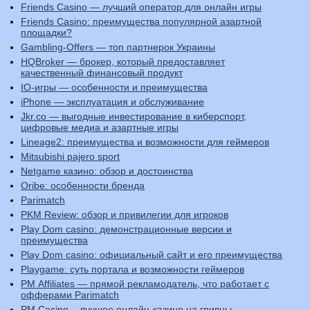
Friends Casino — лучший оператор для онлайн игры
Friends Casino: преимущества популярной азартной
площадки?
Gambling-Offers — топ партнерок Украины
HQBroker — брокер, который предоставляет
качественный финансовый продукт
IO-игры — особенности и преимущества
iPhone — эксплуатация и обслуживание
Jkr.co — выгодные инвестирование в киберспорт,
цифровые медиа и азартные игры
Lineage2: преимущества и возможности для геймеров
Mitsubishi pajero sport
Netgame казино: обзор и достоинства
Oribe: особенности бренда
Parimatch
PKM Review: обзор и привилегии для игроков
Play Dom casino: демонстрационные версии и
преимущества
Play Dom casino: официальный сайт и его преимущества
Playgame: суть портала и возможности геймеров
PM Affiliates — прямой рекламодатель, что работает с
офферами Parimatch
PM Casino – лучшее онлайн-казино на гривны