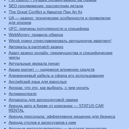
SEO продвижение: рассмотрим детали
The Great Conflict и Авиатор Пин Ап Кз
UA — казино: технические особенности и привилегии
для игроков
UFC: причины популярности и специфика
WebMoney: правила обмена
Winok помог отреставрировать запущенную квартиру!
Автоматы в parimatch казино
Азарт казино онлайн: преимущества и специфические
черты
Актуальные зеркала пинап
Акции магнит — надежное вложение средств
Алюминиевый кабель и сфера его использования
Английский язык для взрослых
Анорак: что это, как выбрать, с чем носить
Антикинотеатр
Аппараты для аргонодуговой сварки
Аренда авто в Киеве от компании — STATUS CAR
RENTAL
Аренда персонала: эффективное решение для бизнеса
Аренда столов и аксессуаров к ним
Арочные металлодетекторы — высокая технология