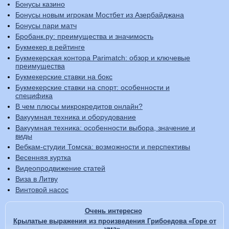
Бонусы казино
Бонусы новым игрокам Мостбет из Азербайджана
Бонусы пари матч
Бробанк.ру: преимущества и значимость
Букмекер в рейтинге
Букмекерская контора Parimatch: обзор и ключевые
преимущества
Букмекерские ставки на бокс
Букмекерские ставки на спорт: особенности и
специфика
В чем плюсы микрокредитов онлайн?
Вакуумная техника и оборудование
Вакуумная техника: особенности выбора, значение и
виды
Вебкам-студии Томска: возможности и перспективы
Весенняя куртка
Видеопродвижение статей
Виза в Литву
Винтовой насос
Очень интересно
Крылатые выражения из произведения Грибоедова «Горе от
ума»