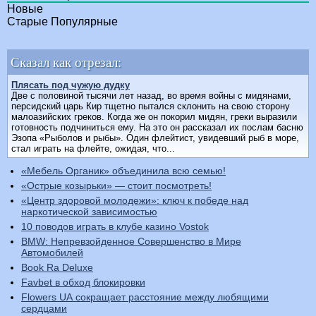
Новые
Старые
Популярные
Сказал как отрезал:
Плясать под чужую дудку
Две с половиной тысячи лет назад, во время войны с мидянами,
персидский царь Кир тщетно пытался склонить на свою сторону
малоазийских греков. Когда же он покорил мидян, греки выразили
готовность подчиниться ему. На это он рассказал их послам басню
Эзопа «Рыболов и рыбы». Один флейтист, увидевший рыб в море,
стал играть на флейте, ожидая, что...
«Мебель Органик» объединила всю семью!
«Острые козырьки» — стоит посмотреть!
«Центр здоровой молодежи»: ключ к победе над
наркотической зависимостью
10 поводов играть в клубе казино Vostok
BMW: Непревзойденное Совершенство в Мире
Автомобилей
Book Ra Deluxe
Favbet в обход блокировки
Flowers UA сокращает расстояние между любящими
сердцами